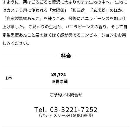
すように、栗はごろごろと贅沢に大ぶりのまま生地の中へ。 生地に
トゥールダル
トレーダーヴ
ベッラ・ヴィ
ガンシップ
ジャン 東京
ィックス 東京
スタ
はカステラ用に使われる「太陽卵」「和三盆」「玄米粉」のほか、
「自家製黒蜜あんこ」を練りこみ、最後にバニラビーンズを加え仕
オーバカナル
上げました。 こだわりの生地と、バニラビーンズの香り、そして自
中国料理
家製黒蜜あんこと栗のほくほく感が奏でるコンビネーションをお楽
しみください。
大観苑＜
TAIKAN EN＞
料金
鉄板焼/ステーキ
石心亭＜
清泉亭＜
¥5,724
リブルーム
もみじ亭
SEKISHIN-TEI＞
SEISEN-TEI＞
1本
※要冷蔵
日本料理
レス
ご予約／お問合せ
トラ
千羽鶴＜
KATO'S DINING
麺処
紀尾井 なだ万
SENBAZURU＞
& BAR
NAKAJIMA
ン＆
Tel: 03-3221-7252
バー
（パティスリーSATSUKI 直通）
なだ万本店 山
茶花荘＜
紀尾井町 藍泉
岡半＜
SAZANKA-SO
天婦羅 ほり川
＜RANSEN＞
OKAHAN＞
＞