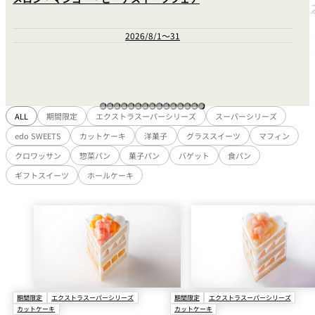
れ
バー
ルームサービス
2026/8/1～31
ルームサービ
ス
ALL
期間限定
エクストラスーパーシリーズ
スーパーシリーズ
edo SWEETS
カットケーキ
洋菓子
グラススイーツ
マフィン
クロワッサン
惣菜パン
菓子パン
バゲット
食パン
ギフトスイーツ
ホールケーキ
期間限定
エクストラスーパーシリーズ
期間限定
エクストラスーパーシリーズ
カットケーキ
カットケーキ