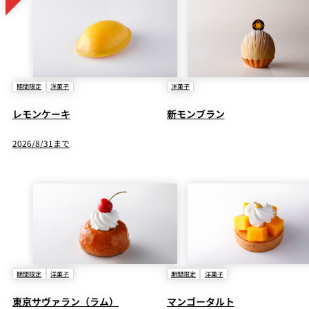
期間限定
洋菓子
洋菓子
レモンケーキ
新モンブラン
2026/8/31まで
期間限定
洋菓子
期間限定
洋菓子
東京サヴァラン（ラム）
マンゴータルト