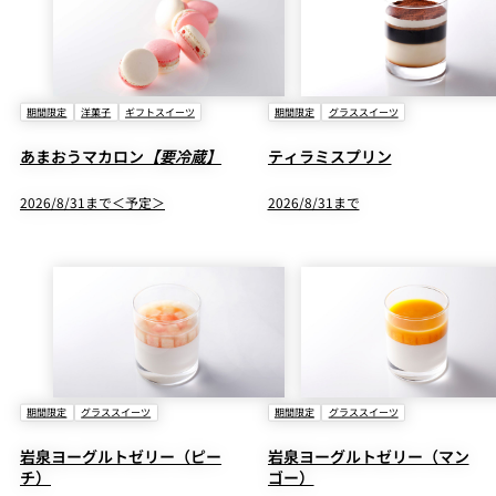
期間限定
洋菓子
ギフトスイーツ
期間限定
グラススイーツ
あまおうマカロン
【要冷蔵】
ティラミスプリン
2026/8/31まで＜予定＞
2026/8/31まで
期間限定
グラススイーツ
期間限定
グラススイーツ
岩泉ヨーグルトゼリー（ピー
岩泉ヨーグルトゼリー（マン
チ）
ゴー）