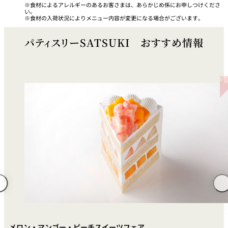
食材によるアレルギーのあるお客さまは、あらかじめ係にお申しつけくださ
い。
食材の入荷状況によりメニュー内容が変更になる場合がございます。
久兵衛（ザ・
久兵衛（ガー
つきじ鈴富＜
メイン）＜
デンタワー）
ふみぜん
SUZUTOMI＞
KYUBEY＞
＜KYUBEY＞
パティスリーSATSUKI おすすめ情報
にいづ
カフェ・ラウンジ
ガーデンラウ
SATSUKI
トムCAT
ペシャワール
ンジ
プールサイド
TULLY'S
ダイニング
カフェ ラ ミル
ミルクホール
COFFEE
OUTRIGGER
バー
タワー・カフ
KATO'S DINING
バー カプリ
SKY BAR
ェ
& BAR
トレーダーヴ
ィックス 東京
RANSEN はな
メロン・マンゴー・ピーチスイーツフェア
ボートハウス