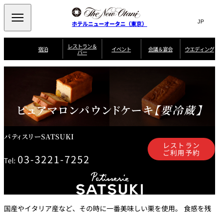
Search
言
サ
ホテルニューオータニ（東京）
語
イ
切
り
ト
JP
レストラン＆
(日本語)
宿泊
イベント
会議＆宴会
ウエディング
バー
替
内
EN
(English)
え
ご案内
メ
検
Select Language
▼
会
ニ
索
ュ
グゼクティブハ
ニューオータニ・
ウエディングスタ
議
ザ・メイン
宴会場一覧
スイートのご案内
プラン一覧
コンセ
MIC
ウス 禅
ガーデンタワー
イル
ー
窓
ご家族で楽し
＆
ソムリエ
個室のご案内
む小個室
を
ウ
宴
を
ピュアマロンパウンドケーキ
【要冷蔵】
開
ビュッフェ
エ
会
客室一覧
宿泊プラン一覧
サービスガイド
宴会ご予約・お問
ルームサービス
閉
開
披露宴
料理・ケ
デ
合せフォーム
閉
ィ
パティスリーSATSUKI
VIEW & DINING
タワーレスト
ガーデンラウ
トレーダーヴ
ン
テルニューオー
宿泊者限定
THE SKY
ラン
ンジ
ィックス 東京
誕生日や記念日の
レストラン
ニ サービスア
ディナ ーご優待
SUPER-
朝食のご案内
グ
お祝いに
ムービー
パートメント
のご案内
TOKYO WE
ご利用予約
スイーツ
03-3221-7252
Tel:
ホテルへのアクセ
ス
パティスリー
ピエール・エ
SATSUKI
ルメ・パリ
西洋料理
国産やイタリア産など、その時に一番美味しい栗を使用。 食感を残