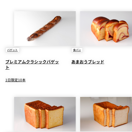
バゲット
食パン
プレミアムクラシックバゲッ
あまおうブレッド
ト
1日限定10本