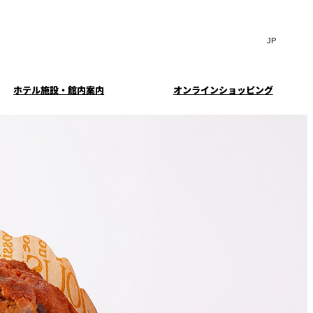
Search
言
サ
語
イ
切
ト
り
JP
(日本語)
替
ホテル施設・館内案内
オンラインショッピング
内
え
EN
(English)
検
メ
ニ
Select Language
▼
索
ュ
窓
ー
・ガーデ
案内
お料理・お飲物のご案内
スイートのご案内
挙式
を
を
ー
む小個室
開
開
閉
ウエディングストーリー
閉
イド
ルームサービス
ウンジ
トレーダーヴィックス
求
お問合せ
東京
定
誕生日や記念日のお祝い
待のご案
に