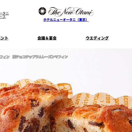
ータニ
ース
ホテルニューオータニ（東京）
ベント
会議＆宴会
ウエディング
フィン
新チョコチップラムレーズンマフィン
ス
ル
ザ・メイン
プラン一覧
コンセプト
ニューオータニ
MICEのご
フェア
ンタワ
個室のご案内
ご家族で楽し
せフ
料理・ケーキ
プラン
宿泊プラン一覧
サービスガ
E
タワーレストラン
ガーデンラ
SUPER-VIEW TOKYO
資料請
ニ
朝食のご案内
WEDDING
宿泊者限
ント
ディナ ーご優
内
ス
KI
ピエール・エルメ・パリ