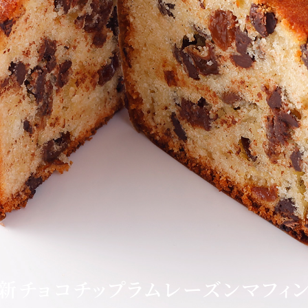
東
トレーダーヴィックス
ベッラ・ヴ
東京
N＞
石心亭＜SEKISHIN-TEI
清泉亭＜SEISEN
＞
U
KATO'S DINING &
麺処 NAKAJ
新チョコチップラムレーズンマフィ
BAR