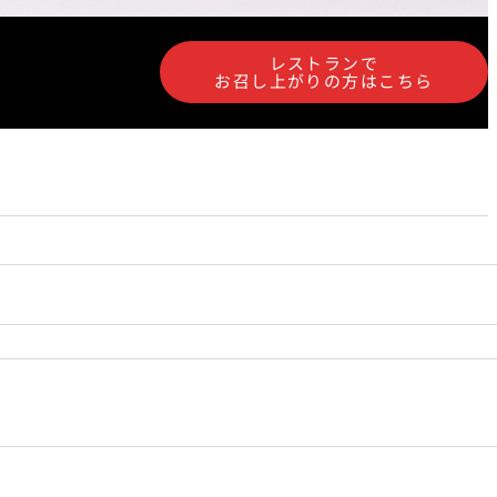
泉＜
岡半＜OKAHAN＞
＞
レストランで
お召し上がりの方はこちら
富＜
ふみぜん
I＞
T
ペシャワール
FFEE
プールサイドダイニング
OUTRIGGER
R
KATO'S DINING &
BAR