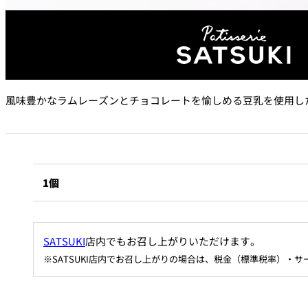
なだ万本店 山茶花荘
SAZANKA-SO＞
久兵衛（ザ・メイン
KYUBEY＞
風味豊かなラムレーズンとチョコレートを愉しめる豆乳を使用し
にいづ
カフェ・ラウンジ
SATSUKI
1個
カフェ ラ ミル
SATSUKI
店内でもお召し上がりいただけます。
バー
※SATSUKI店内でお召し上がりの場合は、税金（標準税率）・
バー カプリ