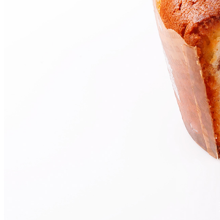
西洋料理
トゥールダルジャン 
京
オーバカナル
中国料理
大観苑＜TAIKAN E
鉄板焼/ステーキ
リブルーム
日本料理
レストラン＆
バー
千羽鶴＜SENBAZUR
＞