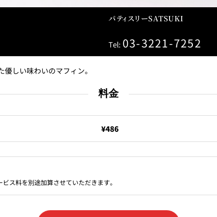
＜
天婦羅 ほり川
紀尾井町 藍
パティスリーSATSUKI
RANSEN
03-3221-7252
Tel:
）＜
久兵衛（ガーデンタワ
つきじ鈴
ー）＜KYUBEY＞
SUZUTOM
た優しい味わいのマフィン。
料金
ガーデンラウンジ
トムCA
¥486
ミルクホール
TULLY'S CO
サービス料を別途加算させていただきます。
タワー・カフェ
SKY BA