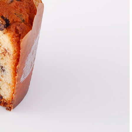
ィスタ
ガンシップ
-TEI＞
もみじ亭
IMA
紀尾井 なだ万
ン