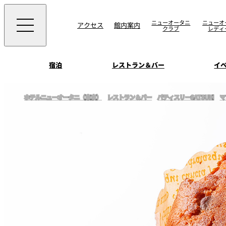
ニューオータニ
ニューオ
アクセス
館内案内
クラブ
レディ
宿泊
レストラン＆バー
イ
ご案内
ホテルニューオータニ（東京）
レストラン＆バー
パティスリーSATSUKI
マ
エグゼクティブハウ
ウエディングスタイ
宴会場一覧
禅
ソムリエ
会議＆宴会
ビュッフェ
宴会ご予約・お問合
披露宴
宿泊
客室一覧
ォーム
ウエディング
VIEW & DINING TH
ムービー
SKY
ホテルニューオータ
サービスアパートメ
スイーツ
ホテルへのアクセ
パティスリーSATSU