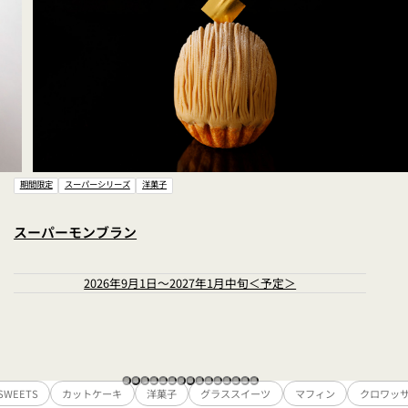
期間限定
スーパーシリーズ
洋菓子
スーパーモンブラン
2026年9月1日～2027年1月中旬＜予定＞
 SWEETS
カットケーキ
洋菓子
グラススイーツ
マフィン
クロワッ