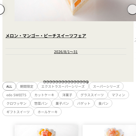
れ
バー
ルームサービス
ルームサービ
ス
メロン・マンゴー・ピーチスイーツフェア
2026/8/1～31
ALL
期間限定
エクストラスーパーシリーズ
スーパーシリーズ
edo SWEETS
カットケーキ
洋菓子
グラススイーツ
マフィン
クロワッサン
惣菜パン
菓子パン
バゲット
食パン
ギフトスイーツ
ホールケーキ