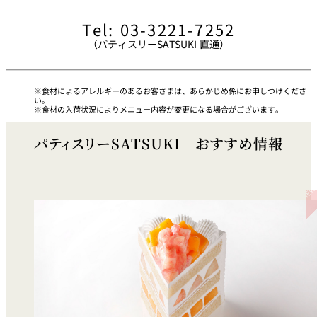
Tel: 03-3221-7252
久兵衛（ザ・
久兵衛（ガー
つきじ鈴富＜
メイン）＜
デンタワー）
ふみぜん
（パティスリーSATSUKI 直通）
SUZUTOMI＞
KYUBEY＞
＜KYUBEY＞
にいづ
食材によるアレルギーのあるお客さまは、あらかじめ係にお申しつけくださ
カフェ・ラウンジ
い。
食材の入荷状況によりメニュー内容が変更になる場合がございます。
ガーデンラウ
パティスリーSATSUKI おすすめ情報
SATSUKI
トムCAT
ペシャワール
ンジ
プールサイド
TULLY'S
ダイニング
カフェ ラ ミル
ミルクホール
COFFEE
OUTRIGGER
バー
タワー・カフ
KATO'S DINING
バー カプリ
SKY BAR
ェ
& BAR
トレーダーヴ
ィックス 東京
RANSEN はな
ボートハウス