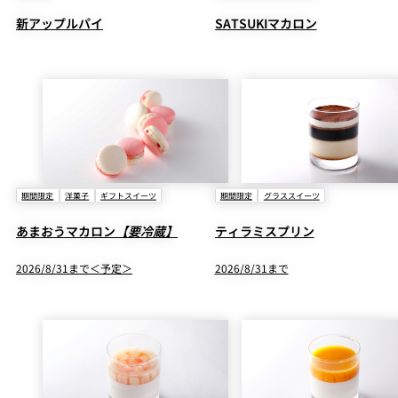
新アップルパイ
SATSUKIマカロン
期間限定
洋菓子
ギフトスイーツ
期間限定
グラススイーツ
あまおうマカロン
【要冷蔵】
ティラミスプリン
2026/8/31まで＜予定＞
2026/8/31まで