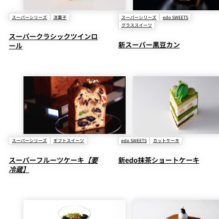
スーパーシリーズ
洋菓子
スーパーシリーズ
edo SWEETS
グラススイーツ
スーパークラシックツインロ
新スーパー黒豆カン
ール
スーパーシリーズ
ギフトスイーツ
edo SWEETS
カットケーキ
スーパーフルーツケーキ
【要
新edo抹茶ショートケーキ
冷蔵】