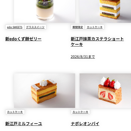
edo SWEETS
グラススイーツ
期間限定
カットケーキ
新edoくず餅ゼリー
新江戸抹茶カステラショート
ケーキ
2026/8/31まで
カットケーキ
カットケーキ
新江戸ミルフィーユ
ナポレオンパイ