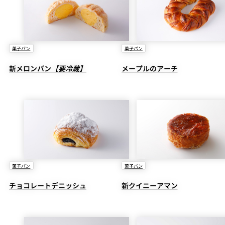
菓子パン
菓子パン
新メロンパン
【要冷蔵】
メープルのアーチ
菓子パン
菓子パン
チョコレートデニッシュ
新クイニーアマン