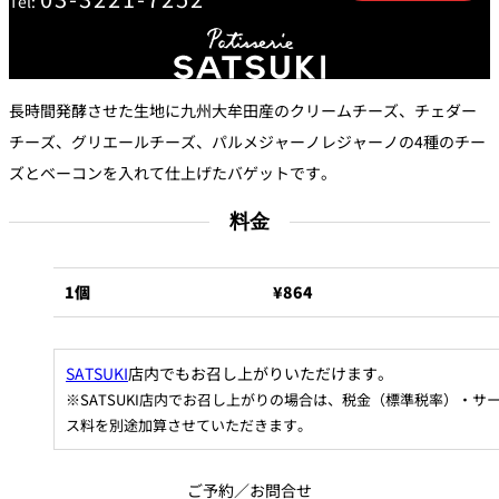
Tel:
トゥールダル
トレーダーヴ
ベッラ・ヴィ
ガンシップ
ジャン 東京
ィックス 東京
スタ
オーバカナル
長時間発酵させた生地
に
九州大牟田産のクリームチーズ、チェダー
中国料理
チーズ、グリエールチーズ、パルメジャーノレジャーノの4種のチー
ズとベーコンを入れて仕上げたバゲットです。
大観苑＜
TAIKAN EN＞
鉄板焼/ステーキ
料金
石心亭＜
清泉亭＜
リブルーム
もみじ亭
1個
¥864
SEKISHIN-TEI＞
SEISEN-TEI＞
日本料理
レス
SATSUKI
店内でもお召し上がりいただけます。
トラ
千羽鶴＜
KATO'S DINING
麺処
紀尾井 なだ万
SENBAZURU＞
& BAR
NAKAJIMA
ン＆
※SATSUKI店内でお召し上がりの場合は、税金（標準税率）・サ
バー
ス料を別途加算させていただきます。
なだ万本店 山
茶花荘＜
紀尾井町 藍泉
岡半＜
SAZANKA-SO
天婦羅 ほり川
＜RANSEN＞
OKAHAN＞
ご予約／お問合せ
＞