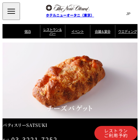
Search
言
サ
ホテルニューオータニ（東京）
語
イ
切
り
ト
JP
レストラン＆
(日本語)
宿泊
イベント
会議＆宴会
ウエディング
バー
替
内
EN
(English)
え
ご案内
メ
検
Select Language
▼
会
ニ
索
ュ
グゼクティブハ
ニューオータニ・
ウエディングスタ
議
ザ・メイン
宴会場一覧
スイートのご案内
プラン一覧
コンセ
MIC
ウス 禅
ガーデンタワー
イル
ー
窓
ご家族で楽し
＆
ソムリエ
個室のご案内
む小個室
を
ウ
宴
を
開
ビュッフェ
エ
会
客室一覧
宿泊プラン一覧
サービスガイド
宴会ご予約・お問
ルームサービス
閉
開
披露宴
料理・ケ
デ
合せフォーム
閉
ィ
VIEW & DINING
タワーレスト
ガーデンラウ
トレーダーヴ
ン
テルニューオー
宿泊者限定
THE SKY
ラン
ンジ
ィックス 東京
誕生日や記念日の
ニ サービスア
ディナ ーご優待
SUPER-
朝食のご案内
グ
お祝いに
ムービー
パートメント
のご案内
TOKYO WE
スイーツ
チーズバゲット
ホテルへのアクセ
ス
パティスリー
ピエール・エ
SATSUKI
ルメ・パリ
パティスリーSATSUKI
西洋料理
レストラン
ご利用予約
03-3221-7252