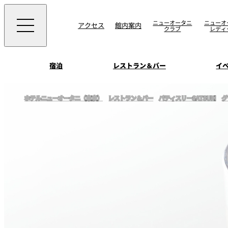
ニューオータニ
ニューオ
アクセス
館内案内
クラブ
レディ
宿泊
レストラン＆バー
イ
ご案内
ホテルニューオータニ（東京）
レストラン＆バー
パティスリーSATSUKI
グ
エグゼクティブハウ
ウエディングスタイ
宴会場一覧
禅
ソムリエ
会議＆宴会
ビュッフェ
宴会ご予約・お問合
披露宴
宿泊
客室一覧
ォーム
ウエディング
VIEW & DINING TH
ムービー
SKY
ホテルニューオータ
サービスアパートメ
スイーツ
ホテルへのアクセ
パティスリーSATSU