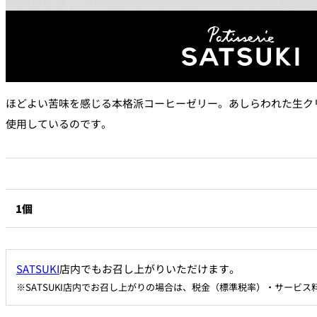
なだ万本店 山茶花荘
SAZANKA-SO＞
久兵衛（ザ・メイン
KYUBEY＞
ほどよい苦味を感じる本格派コーヒーゼリー。あしらわれた生ク
使用しているのです。
にいづ
カフェ・ラウンジ
SATSUKI
1個
カフェ ラ ミル
バー
SATSUKI
店内でもお召し上がりいただけます。
※SATSUKI店内でお召し上がりの場合は、税金（標準税率）・サービ
バー カプリ