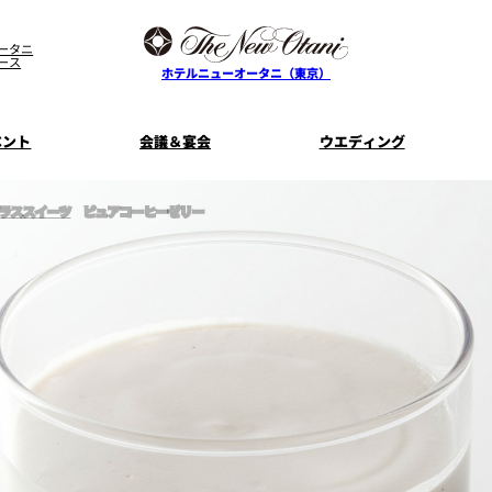
ータニ
ース
ホテルニューオータニ（東京）
ベント
会議＆宴会
ウエディング
ラススイーツ
ピュアコーヒーゼリー
ス
ル
ザ・メイン
プラン一覧
コンセプト
ニューオータニ
MICEのご
フェア
ンタワ
個室のご案内
ご家族で楽し
せフ
料理・ケーキ
プラン
宿泊プラン一覧
サービスガ
E
タワーレストラン
ガーデンラ
SUPER-VIEW TOKYO
資料請
ニ
朝食のご案内
WEDDING
宿泊者限
ント
ディナ ーご優
内
ス
KI
ピエール・エルメ・パリ