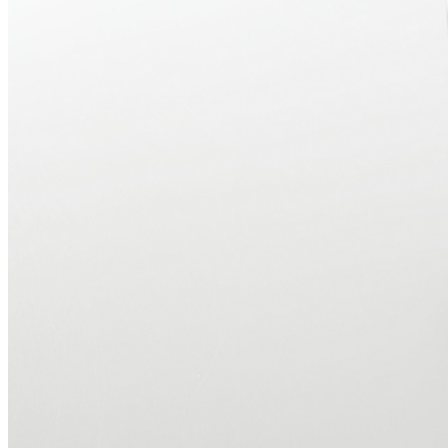
西洋料理
トゥールダルジャン 
京
オーバカナル
中国料理
大観苑＜TAIKAN E
鉄板焼/ステーキ
リブルーム
日本料理
レストラン＆
バー
千羽鶴＜SENBAZUR
＞