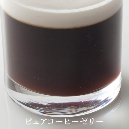
東
トレーダーヴィックス
ベッラ・ヴ
東京
N＞
石心亭＜SEKISHIN-TEI
清泉亭＜SEISEN
＞
U
KATO'S DINING &
麺処 NAKAJ
ピュアコーヒーゼリー
BAR