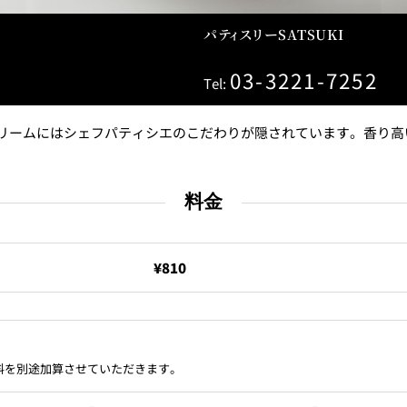
＜
天婦羅 ほり川
紀尾井町 藍
パティスリーSATSUKI
RANSEN
03-3221-7252
Tel:
）＜
久兵衛（ガーデンタワ
つきじ鈴
ー）＜KYUBEY＞
SUZUTOM
リームにはシェフパティシエのこだわりが隠されています。香り高
料金
ガーデンラウンジ
トムCA
¥810
ミルクホール
TULLY'S CO
ス料を別途加算させていただきます。
タワー・カフェ
SKY BA