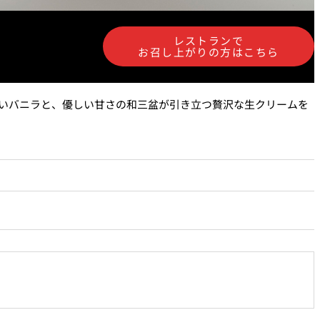
泉＜
岡半＜OKAHAN＞
＞
レストランで
お召し上がりの方はこちら
富＜
ふみぜん
I＞
いバニラと、優しい甘さの和三盆が引き立つ贅沢な生クリームを
T
ペシャワール
FFEE
プールサイドダイニング
OUTRIGGER
R
KATO'S DINING &
BAR