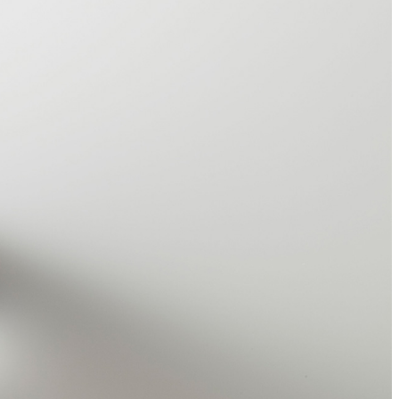
ィスタ
ガンシップ
-TEI＞
もみじ亭
IMA
紀尾井 なだ万