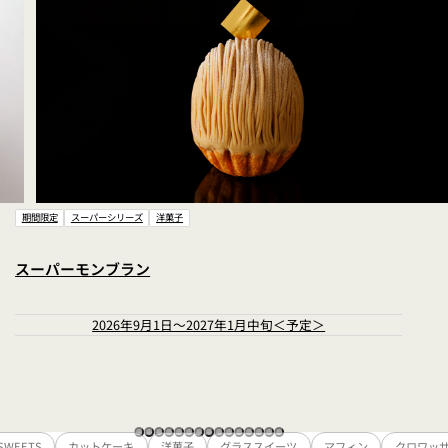
期間限定
スーパーシリーズ
洋菓子
スーパーモンブラン
2026年9月1日～2027年1月中旬＜予定＞
 SWEETS
カットケーキ
洋菓子
グラススイーツ
マフィン
クロワッ