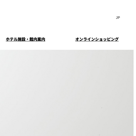
Search
言
サ
語
イ
切
ト
り
JP
(日本語)
替
ホテル施設・館内案内
オンラインショッピング
内
え
EN
(English)
検
メ
ニ
Select Language
▼
索
ュ
窓
ー
・ガーデ
案内
お料理・お飲物のご案内
スイートのご案内
挙式
を
を
ー
む小個室
開
開
閉
ウエディングストーリー
閉
イド
ルームサービス
ウンジ
トレーダーヴィックス
求
お問合せ
東京
定
誕生日や記念日のお祝い
待のご案
に