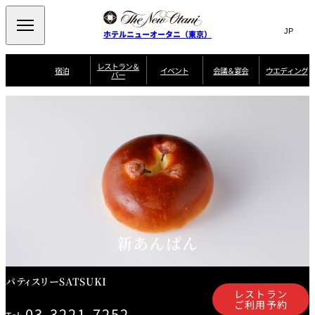
Search
言
サ
ホテルニューオータニ（東京）
語
イ
切
り
ト
JP
レストラン＆
(日本語)
宿泊
イベント
会議＆宴会
ウエディング
バー
替
内
EN
(English)
え
ご案内
メ
検
Select Language
▼
会
ニ
索
ュ
グゼクティブハ
ニューオータニ・
ウエディングスタ
議
ザ・メイン
宴会場一覧
スイートのご案内
プラン一覧
コンセ
MIC
ウス 禅
ガーデンタワー
イル
ー
窓
ご家族で楽し
＆
ソムリエ
個室のご案内
む小個室
を
ウ
宴
を
開
ビュッフェ
エ
会
客室一覧
宿泊プラン一覧
サービスガイド
宴会ご予約・お問
ルームサービス
閉
開
披露宴
料理・ケ
デ
合せフォーム
閉
ィ
VIEW & DINING
タワーレスト
ガーデンラウ
トレーダーヴ
ン
テルニューオー
宿泊者限定
THE SKY
ラン
ンジ
ィックス 東京
誕生日や記念日の
ニ サービスア
ディナ ーご優待
SUPER-
朝食のご案内
グ
お祝いに
ムービー
パートメント
のご案内
TOKYO WE
スイーツ
新あんぱん
ホテルへのアクセ
ス
パティスリー
ピエール・エ
SATSUKI
ルメ・パリ
パティスリーSATSUKI
西洋料理
レストラン
ご利用予約
03-3221-7252