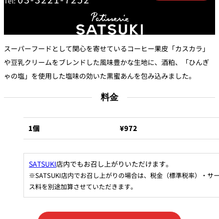
Tel:
トゥールダル
トレーダーヴ
ベッラ・ヴィ
ガンシップ
ジャン 東京
ィックス 東京
スタ
オーバカナル
スーパーフードとして関心を寄せているコーヒー果皮「カスカラ」
中国料理
や豆乳クリームをブレンドした風味豊かな生地に、酒粕、「ひんぎ
ゃの塩」を使用した塩味の効いた黒蜜あんを包み込みました。
大観苑＜
TAIKAN EN＞
鉄板焼/ステーキ
料金
石心亭＜
清泉亭＜
リブルーム
もみじ亭
1個
¥972
SEKISHIN-TEI＞
SEISEN-TEI＞
日本料理
レス
SATSUKI
店内でもお召し上がりいただけます。
トラ
千羽鶴＜
KATO'S DINING
麺処
紀尾井 なだ万
SENBAZURU＞
& BAR
NAKAJIMA
ン＆
※SATSUKI店内でお召し上がりの場合は、税金（標準税率）・サ
バー
ス料を別途加算させていただきます。
なだ万本店 山
茶花荘＜
紀尾井町 藍泉
岡半＜
SAZANKA-SO
天婦羅 ほり川
＜RANSEN＞
OKAHAN＞
＞