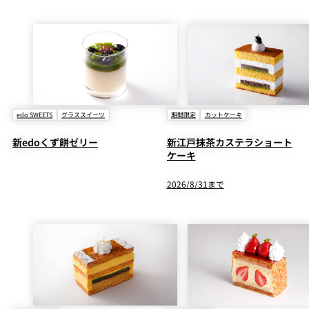
edo SWEETS
グラススイーツ
期間限定
カットケーキ
新edoくず餅ゼリー
新江戸抹茶カステラショート
ケーキ
2026/8/31まで