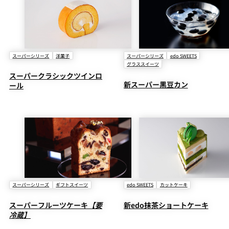
スーパーシリーズ
洋菓子
スーパーシリーズ
edo SWEETS
グラススイーツ
スーパークラシックツインロ
新スーパー黒豆カン
ール
スーパーシリーズ
ギフトスイーツ
edo SWEETS
カットケーキ
スーパーフルーツケーキ
【要
新edo抹茶ショートケーキ
冷蔵】