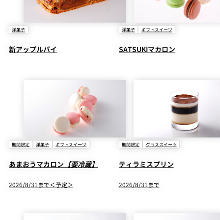
洋菓子
洋菓子
ギフトスイーツ
新アップルパイ
SATSUKIマカロン
期間限定
洋菓子
ギフトスイーツ
期間限定
グラススイーツ
あまおうマカロン
【要冷蔵】
ティラミスプリン
2026/8/31まで＜予定＞
2026/8/31まで