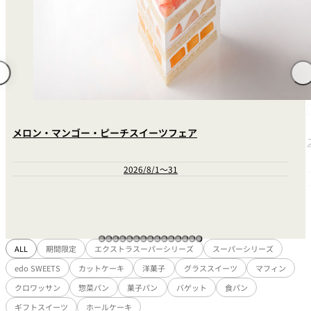
れ
バー
ルームサービス
ルームサービ
ス
メロン・マンゴー・ピーチスイーツフェア
2026/8/1～31
ALL
期間限定
エクストラスーパーシリーズ
スーパーシリーズ
edo SWEETS
カットケーキ
洋菓子
グラススイーツ
マフィン
クロワッサン
惣菜パン
菓子パン
バゲット
食パン
ギフトスイーツ
ホールケーキ