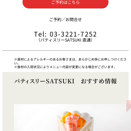
ご予約はこちら
久兵衛（ザ・
久兵衛（ガー
つきじ鈴富＜
メイン）＜
デンタワー）
ふみぜん
SUZUTOMI＞
ご予約／お問合せ
KYUBEY＞
＜KYUBEY＞
Tel: 03-3221-7252
にいづ
（パティスリーSATSUKI 直通）
カフェ・ラウンジ
ガーデンラウ
食材によるアレルギーのあるお客さまは、あらかじめ係にお申しつけくださ
SATSUKI
トムCAT
ペシャワール
ンジ
い。
食材の入荷状況によりメニュー内容が変更になる場合がございます。
プールサイド
TULLY'S
ダイニング
パティスリーSATSUKI おすすめ情報
カフェ ラ ミル
ミルクホール
COFFEE
OUTRIGGER
バー
タワー・カフ
KATO'S DINING
バー カプリ
SKY BAR
ェ
& BAR
トレーダーヴ
ィックス 東京
RANSEN はな
ボートハウス