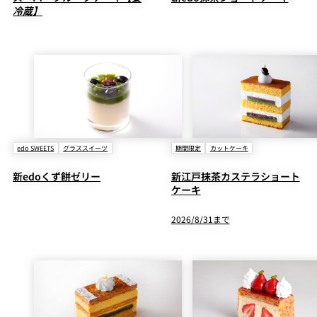
冷蔵】
edo SWEETS
グラススイーツ
期間限定
カットケーキ
新edoくず餅ゼリー
新江戸抹茶カステラショート
ケーキ
2026/8/31まで