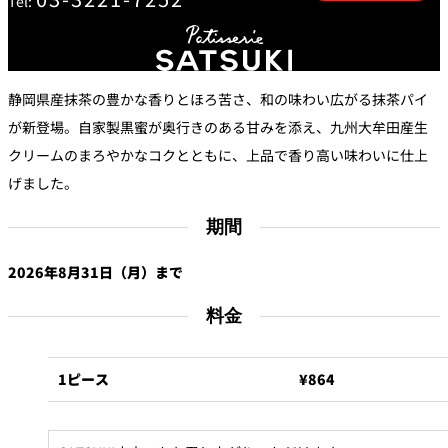
Tel:
トゥールダル
トレーダーヴ
ベッラ・ヴィ
ガンシップ
ジャン 東京
ィックス 東京
スタ
オーバカナル
静岡県産抹茶の豊かな香りとほろ苦さ、和の味わい広がる抹茶パイ
中国料理
が新登場。自家製黒蜜が奥行きのある甘みを添え、九州大牟田産生
クリームのまろやかなコクとともに、上品で香り高い味わいに仕上
大観苑＜
TAIKAN EN＞
げました。
鉄板焼/ステーキ
期間
石心亭＜
清泉亭＜
リブルーム
もみじ亭
SEKISHIN-TEI＞
SEISEN-TEI＞
2026年8月31日（月）まで
日本料理
料金
レス
トラ
千羽鶴＜
KATO'S DINING
麺処
紀尾井 なだ万
SENBAZURU＞
& BAR
NAKAJIMA
ン＆
バー
1ピース
¥864
なだ万本店 山
茶花荘＜
紀尾井町 藍泉
岡半＜
SAZANKA-SO
天婦羅 ほり川
＜RANSEN＞
OKAHAN＞
＞