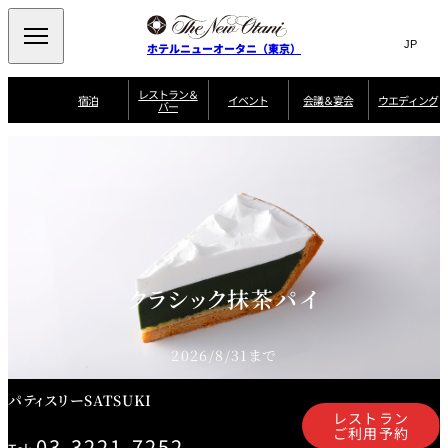
Search
言
サ
ホテルニューオータニ（東京）
語
イ
切
り
ト
JP
レストラン＆
(日本語)
宿泊
イベント
会議＆宴会
ウエディング
バー
替
内
EN
(English)
え
ご案内
メ
検
Select Language
▼
会
ニ
索
ュ
グゼクティブハ
ニューオータニ・
ウエディングスタ
議
ザ・メイン
宴会場一覧
スイートのご案内
プラン一覧
コンセ
MIC
ウス 禅
ガーデンタワー
イル
ー
窓
ご家族で楽し
＆
ソムリエ
個室のご案内
む小個室
を
ウ
宴
を
開
ビュッフェ
エ
会
客室一覧
宿泊プラン一覧
サービスガイド
宴会ご予約・お問
ルームサービス
閉
開
披露宴
料理・ケ
デ
合せフォーム
閉
ィ
VIEW & DINING
タワーレスト
ガーデンラウ
トレーダーヴ
ン
テルニューオー
宿泊者限定
クラシック抹茶パイ
THE SKY
ラン
ンジ
ィックス 東京
誕生日や記念日の
ニ サービスア
ディナ ーご優待
SUPER-
朝食のご案内
グ
お祝いに
ムービー
パートメント
のご案内
TOKYO WE
スイーツ
2026/8/31まで
ホテルへのアクセ
ス
パティスリー
ピエール・エ
SATSUKI
ルメ・パリ
パティスリーSATSUKI
西洋料理
レストラン
ご利用予約
03-3221-7252