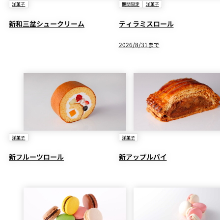
洋菓子
期間限定
洋菓子
新和三盆シュークリーム
ティラミスロール
2026/8/31まで
洋菓子
洋菓子
新フルーツロール
新アップルパイ