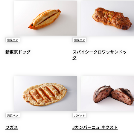
惣菜パン
惣菜パン
新東京ドッグ
スパイシークロワッサンドッ
グ
惣菜パン
バゲット
フガス
Jカンパーニュ ネクスト