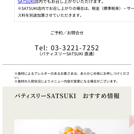
SATSUKI
店内でもお召し上がりいただけます。
※SATSUKI店内でお召し上がりの場合は、税金（標準税率）・サ
久兵衛（ザ・
久兵衛（ガー
ス料を別途加算させていただきます。
つきじ鈴富＜
メイン）＜
デンタワー）
ふみぜん
SUZUTOMI＞
KYUBEY＞
＜KYUBEY＞
ご予約／お問合せ
にいづ
カフェ・ラウンジ
Tel: 03-3221-7252
（パティスリーSATSUKI 直通）
ガーデンラウ
SATSUKI
トムCAT
ペシャワール
ンジ
食材によるアレルギーのあるお客さまは、あらかじめ係にお申しつけくださ
プールサイド
い。
TULLY'S
ダイニング
食材の入荷状況によりメニュー内容が変更になる場合がございます。
カフェ ラ ミル
ミルクホール
COFFEE
OUTRIGGER
バー
パティスリーSATSUKI おすすめ情報
タワー・カフ
KATO'S DINING
バー カプリ
SKY BAR
ェ
& BAR
トレーダーヴ
ィックス 東京
RANSEN はな
ボートハウス