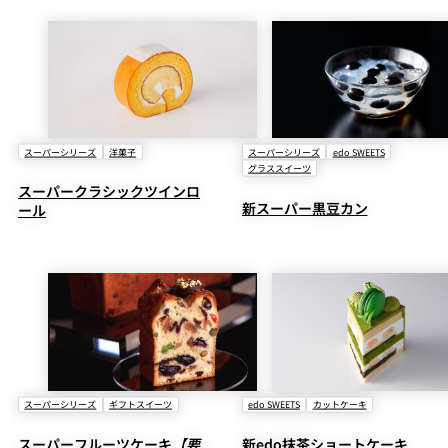
スーパーシリーズ
洋菓子
スーパーシリーズ
edo SWEETS
グラススイーツ
スーパークラシックツインロ
新スーパー黒豆カン
ール
スーパーシリーズ
ギフトスイーツ
edo SWEETS
カットケーキ
スーパーフルーツケーキ
【要
新edo抹茶ショートケーキ