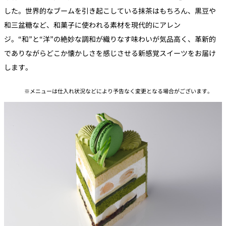
トゥールダル
トレーダーヴ
ベッラ・ヴィ
した。世界的なブームを引き起こしている抹茶はもちろん、黒豆や
ガンシップ
ジャン 東京
ィックス 東京
スタ
和三盆糖など、和菓子に使われる素材を現代的にアレン
ジ。“和”と“洋”の絶妙な調和が織りなす味わいが気品高く、革新的
オーバカナル
中国料理
でありながらどこか懐かしさを感じさせる新感覚スイーツをお届け
します。
大観苑＜
TAIKAN EN＞
メニューは仕入れ状況などにより予告なく変更となる場合がございます。
鉄板焼/ステーキ
石心亭＜
清泉亭＜
リブルーム
もみじ亭
SEKISHIN-TEI＞
SEISEN-TEI＞
日本料理
レス
トラ
千羽鶴＜
KATO'S DINING
麺処
紀尾井 なだ万
SENBAZURU＞
& BAR
NAKAJIMA
ン＆
バー
なだ万本店 山
茶花荘＜
紀尾井町 藍泉
岡半＜
SAZANKA-SO
天婦羅 ほり川
＜RANSEN＞
OKAHAN＞
＞