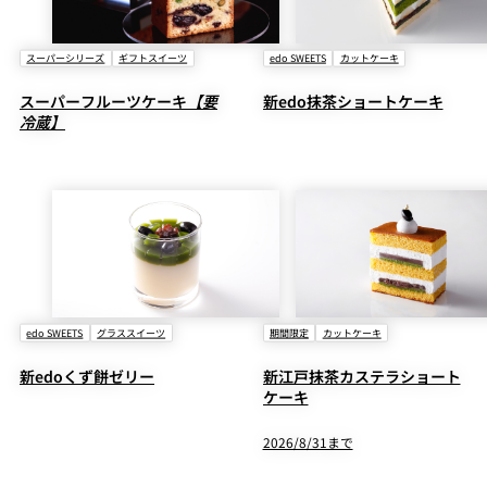
スーパーシリーズ
ギフトスイーツ
edo SWEETS
カットケーキ
スーパーフルーツケーキ
【要
新edo抹茶ショートケーキ
冷蔵】
edo SWEETS
グラススイーツ
期間限定
カットケーキ
新edoくず餅ゼリー
新江戸抹茶カステラショート
ケーキ
2026/8/31まで