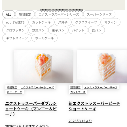
ALL
期間限定
エクストラスーパーシリーズ
スーパーシリーズ
edo SWEETS
カットケーキ
洋菓子
グラススイーツ
マフィン
クロワッサン
惣菜パン
菓子パン
バゲット
食パン
ギフトスイーツ
ホールケーキ
期間限定
エクストラスーパーシリーズ
期間限定
エクストラスーパーシリーズ
カットケーキ
カットケーキ
エクストラスーパーダブルシ
新エクストラスーパーピーチ
ョートケーキ（マンゴー＆ピ
ショートケーキ
ーチ）
2026/7/15より
2026年8月上旬まで＜予定＞