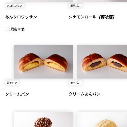
クロワッサン
菓子パン
あんクロワッサン
シナモンロール
【要冷蔵】
1日限定10個
菓子パン
菓子パン
クリームパン
クリームあんパン