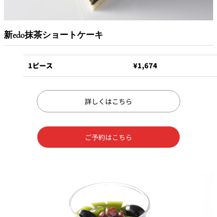
久兵衛（ザ・
久兵衛（ガー
つきじ鈴富＜
メイン）＜
デンタワー）
ふみぜん
SUZUTOMI＞
KYUBEY＞
＜KYUBEY＞
新edo抹茶ショートケーキ
にいづ
1ピース
¥1,674
カフェ・ラウンジ
ガーデンラウ
SATSUKI
トムCAT
ペシャワール
詳しくはこちら
ンジ
プールサイド
TULLY'S
ダイニング
カフェ ラ ミル
ミルクホール
COFFEE
ご予約はこちら
OUTRIGGER
バー
タワー・カフ
KATO'S DINING
バー カプリ
SKY BAR
ェ
& BAR
トレーダーヴ
ィックス 東京
RANSEN はな
ボートハウス