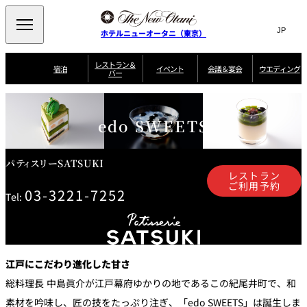
Search
言
サ
ホテルニューオータニ（東京）
語
イ
切
り
ト
JP
レストラン＆
(日本語)
宿泊
イベント
会議＆宴会
ウエディング
バー
替
内
EN
(English)
え
ご案内
メ
検
Select Language
▼
会
ニ
索
ュ
グゼクティブハ
ニューオータニ・
ウエディングスタ
議
edo SWEETS
ザ・メイン
宴会場一覧
スイートのご案内
プラン一覧
コンセ
MIC
ウス 禅
ガーデンタワー
イル
ー
窓
ご家族で楽し
＆
ソムリエ
個室のご案内
む小個室
を
ウ
宴
を
開
ビュッフェ
エ
会
客室一覧
宿泊プラン一覧
サービスガイド
宴会ご予約・お問
ルームサービス
閉
開
パティスリーSATSUKI
披露宴
料理・ケ
デ
合せフォーム
レストラン
閉
ィ
ご利用予約
03-3221-7252
VIEW & DINING
タワーレスト
ガーデンラウ
トレーダーヴ
ン
テルニューオー
宿泊者限定
Tel:
THE SKY
ラン
ンジ
ィックス 東京
誕生日や記念日の
ニ サービスア
ディナ ーご優待
SUPER-
朝食のご案内
グ
お祝いに
ムービー
パートメント
のご案内
TOKYO WE
スイーツ
ホテルへのアクセ
ス
パティスリー
ピエール・エ
江戸にこだわり進化した甘さ
SATSUKI
ルメ・パリ
西洋料理
総料理長 中島眞介が江戸幕府ゆかりの地であるこの紀尾井町で、和
素材を吟味し、匠の技をたっぷり注ぎ、「edo SWEETS」は誕生しま