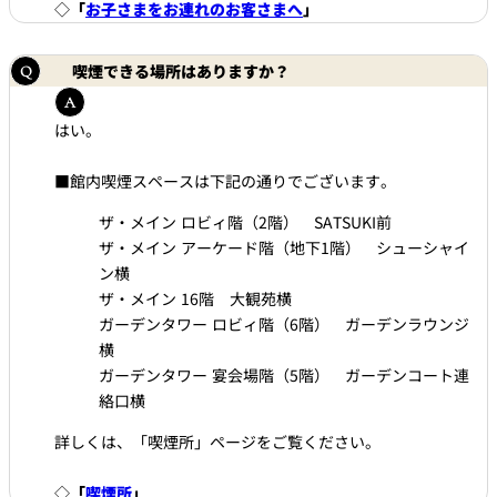
◇
「
お子さまをお連れのお客さまへ
」
喫煙できる場所はありますか？
はい。
■館内喫煙スペースは下記の通りでございます。
ザ・メイン ロビィ階（2階） SATSUKI前
ザ・メイン アーケード階（地下1階） シューシャイ
ン横
ザ・メイン 16階 大観苑横
ガーデンタワー ロビィ階（6階） ガーデンラウンジ
横
ガーデンタワー 宴会場階（5階） ガーデンコート連
絡口横
詳しくは、「喫煙所」ページをご覧ください。
◇
「
喫煙所
」