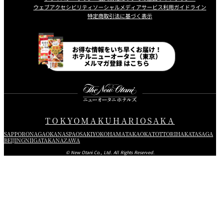
ウェブアクセシビリティ
ソーシャルメディアサービス利用ガイドライン
特定商取引法に基づく表示
Instagram
Facebook
Line
Youtube
お得な情報をいち早くお届け！
ホテルニューオータニ（東京）
メルマガ登録 はこちら
TOKYO
MAKUHARI
OSAKA
SAPPORO
NAGAOKA
NASPA
OSAKI
YOKOHAMA
TAKAOKA
TOTTORI
HAKATA
SAGA
BEIJING
NIIGATA
KANAZAWA
© New Otani Co., Ltd. All Rights Reserved.