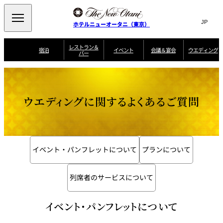
Search
言
サ
ホテルニューオータニ（東京）
語
イ
切
り
ト
JP
レストラン＆
(日本語)
宿泊
イベント
会議＆宴会
ウエディング
バー
替
内
EN
(English)
え
ご案内
メ
検
Select Language
▼
会
ニ
索
ュ
グゼクティブハ
ニューオータニ・
ウエディングスタ
議
ザ・メイン
宴会場一覧
スイートのご案内
プラン一覧
コンセ
MIC
ウス 禅
ガーデンタワー
イル
ー
窓
ご家族で楽し
＆
ウエディングに関するよくあるご質問
ソムリエ
個室のご案内
む小個室
を
ウ
宴
を
開
ビュッフェ
エ
会
客室一覧
宿泊プラン一覧
サービスガイド
宴会ご予約・お問
ルームサービス
閉
開
披露宴
料理・ケ
デ
合せフォーム
閉
ィ
VIEW & DINING
タワーレスト
ガーデンラウ
トレーダーヴ
ン
テルニューオー
宿泊者限定
THE SKY
ラン
ンジ
ィックス 東京
誕生日や記念日の
ニ サービスア
ディナ ーご優待
SUPER-
イベント・パンフレットについて
プランについて
朝食のご案内
グ
お祝いに
ムービー
パートメント
のご案内
TOKYO WE
スイーツ
列席者のサービスについて
ホテルへのアクセ
ス
パティスリー
ピエール・エ
SATSUKI
ルメ・パリ
イベント・パンフレットについて
西洋料理