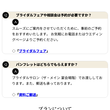
トゥールダル
トレーダーヴ
ベッラ・ヴィ
ガンシップ
ジャン 東京
ィックス 東京
スタ
ブライダルフェアや相談会は予約が必要ですか？
オーバカナル
中国料理
スムーズにご案内をさせていただくために、事前のご予約
をおすすめいたします。 お気軽にお電話またはウエディン
大観苑＜
グページよりご予約ください。
TAIKAN EN＞
鉄板焼/ステーキ
◇
「
ブライダルフェア
」
石心亭＜
清泉亭＜
リブルーム
もみじ亭
パンフレットはどちらでもらえますか？
SEKISHIN-TEI＞
SEISEN-TEI＞
日本料理
ブライダルサロン（ザ・メイン 宴会場階）でお渡ししてお
レス
トラ
ります。また、郵送も承っております。
千羽鶴＜
KATO'S DINING
麺処
紀尾井 なだ万
SENBAZURU＞
& BAR
NAKAJIMA
ン＆
バー
◇
「
資料ご郵送
」
なだ万本店 山
茶花荘＜
紀尾井町 藍泉
岡半＜
SAZANKA-SO
天婦羅 ほり川
＜RANSEN＞
OKAHAN＞
プランについて
＞