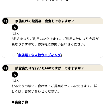
久兵衛（ザ・
久兵衛（ガー
つきじ鈴富＜
メイン）＜
デンタワー）
ふみぜん
SUZUTOMI＞
KYUBEY＞
＜KYUBEY＞
家族だけの披露宴・会食もできますか？
にいづ
カフェ・ラウンジ
はい。
6名さまよりご利用いただけます。ご利用人数により会場が
異なりますので、お気軽にお問い合わせください。
ガーデンラウ
SATSUKI
トムCAT
ペシャワール
ンジ
◇
「
家族婚・少人数ウエディング
」
プールサイド
TULLY'S
ダイニング
カフェ ラ ミル
ミルクホール
COFFEE
OUTRIGGER
披露宴だけを行いたいのですが、できますか？
バー
はい。
タワー・カフ
KATO'S DINING
おふたりの想いに合わせてご提案させていただきます。詳
バー カプリ
SKY BAR
ェ
& BAR
しくは、お問い合わせください。
トレーダーヴ
◆
宴会予約
ィックス 東京
RANSEN はな
ボートハウス