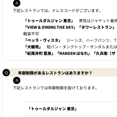
なだ万本店 山茶花荘
下記レストランでは、ドレスコードがございます。
SAZANKA-SO＞
「トゥールダルジャン 東京」
男性はジャケット着用
「VIEW & DINING THE SKY」「タワーレ
久兵衛（ザ・メイン
KYUBEY＞
軽装不可
「ベッラ・ヴィスタ」
ジーンズ、ハーフパンツ、
にいづ
「大観苑」
短パン・タンクトップ・サンダルまたは
「紀尾井町 藍泉」「RANSEN はなれ」「久兵衛（
カフェ・ラウンジ
SATSUKI
年齢制限があるレストランはありますか？
カフェ ラ ミル
下記レストランでは年齢制限を設けております。
バー
「トゥールダルジャン 東京」
バー カプリ