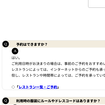
西洋料理
トゥールダルジャン 
京
オーバカナル
中国料理
予約はできますか？
大観苑＜TAIKAN E
はい。
鉄板焼/ステーキ
ご利用日時がお決まりの場合は、事前のご予約をおすすめ
レストランによっては、インターネットからのご予約も承
リブルーム
但し、レストランや時間帯によっては、ご予約を承ってい
日本料理
◇
「
レストラン一覧・ご予約
」
レストラン＆
バー
千羽鶴＜SENBAZUR
＞
利用時の服装にルールやドレスコードはありますか？