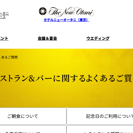
ータニ
ース
ホテルニューオータニ（東京）
ベント
会議＆宴会
ウエディング
くあるご質問
ス
ル
ザ・メイン
プラン一覧
コンセプト
ニューオータニ
MICEのご
フェア
ンタワ
個室のご案内
ご家族で楽し
ストラン&バーに関するよくあるご
せフ
料理・ケーキ
プラン
宿泊プラン一覧
サービスガ
E
タワーレストラン
ガーデンラ
SUPER-VIEW TOKYO
資料請
ニ
朝食のご案内
WEDDING
宿泊者限
ント
ディナ ーご優
内
ご朝食について
記念日のご利用につい
ス
KI
ピエール・エルメ・パリ