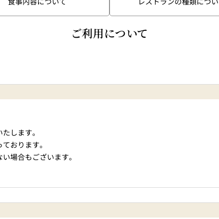
食事内容について
レストランの種類につい
東
トレーダーヴィックス
ベッラ・ヴ
ご利用について
東京
N＞
いたします。
っております。
石心亭＜SEKISHIN-TEI
清泉亭＜SEISEN
ない場合もございます。
＞
U
KATO'S DINING &
麺処 NAKAJ
BAR