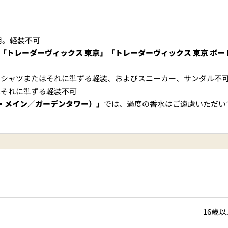
＜
天婦羅 ほり川
紀尾井町 藍
RANSEN
。軽装不可
ストラン」「トレーダーヴィックス 東京」「トレーダーヴィックス 東京 
）＜
久兵衛（ガーデンタワ
つきじ鈴
ー）＜KYUBEY＞
SUZUTOM
Ｔシャツまたはそれに準ずる軽装、およびスニーカー、サンダル不
それに準ずる軽装不可
ザ・メイン／ガーデンタワー）」
では、過度の香水はご遠慮いただい
ガーデンラウンジ
トムCA
ミルクホール
TULLY'S CO
16歳以
タワー・カフェ
SKY BA