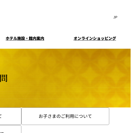
Search
言
サ
語
イ
切
ト
り
JP
(日本語)
替
ホテル施設・館内案内
オンラインショッピング
内
え
EN
(English)
検
メ
ニ
Select Language
▼
索
ュ
窓
ー
・ガーデ
案内
お料理・お飲物のご案内
スイートのご案内
挙式
を
を
ー
む小個室
開
開
質問
閉
ウエディングストーリー
閉
イド
ルームサービス
ウンジ
トレーダーヴィックス
求
お問合せ
東京
定
誕生日や記念日のお祝い
待のご案
に
て
お子さまのご利用について