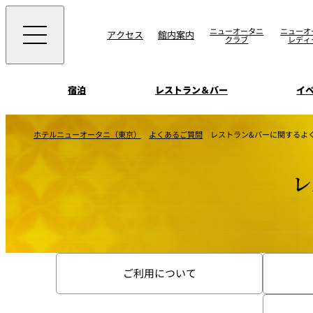
ニューオータニ
ニューオ
アクセス
館内案内
クラブ
レディ
宿泊
レストラン＆バー
イ
ご案内
ホテルニューオータニ（東京）
よくあるご質問
レストラン&バーに関するよ
エグゼクティブハウ
ウエディングスタイ
宴会場一覧
禅
ソムリエ
会議＆宴会
レ
ビュッフェ
宴会ご予約・お問合
披露宴
宿泊
客室一覧
ォーム
ウエディング
VIEW & DINING TH
ムービー
SKY
ホテルニューオータ
サービスアパートメ
スイーツ
ご利用について
ホテルへのアクセ
パティスリーSATSU