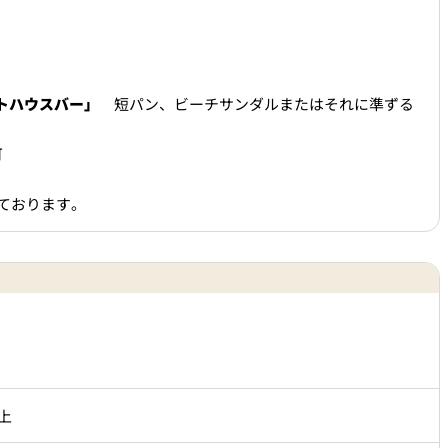
泉＜
岡半＜OKAHAN＞
＞
ボートハウスバー」
短パン、ビーチサンダルまたはそれに準ずる
富＜
ふみぜん
I＞
可
ております。
T
ペシャワール
FFEE
プールサイドダイニング
OUTRIGGER
上
R
KATO'S DINING &
BAR