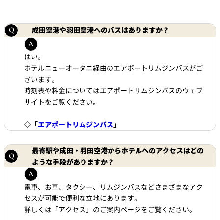
トゥールダル
トレーダーヴ
ベッラ・ヴィ
ガンシップ
ジャン 東京
ィックス 東京
スタ
成田空港や羽田空港へのバスはありますか？
オーバカナル
中国料理
はい。
ホテルニューオータニ経由のエアポートリムジンバスがご
大観苑＜
ざいます。
TAIKAN EN＞
時刻表や料金についてはエアポートリムジンバスのウェブ
鉄板焼/ステーキ
サイトをご覧ください。
石心亭＜
清泉亭＜
◇
「
エアポートリムジンバス
」
リブルーム
もみじ亭
SEKISHIN-TEI＞
SEISEN-TEI＞
日本料理
最寄駅や成田・羽田空港からホテルへのアクセスはどの
レス
ような手段がありますか？
トラ
千羽鶴＜
KATO'S DINING
麺処
紀尾井 なだ万
SENBAZURU＞
& BAR
NAKAJIMA
ン＆
バー
電車、お車、タクシー、リムジンバスなどさまざまなアク
セスが可能で便利な立地にあります。
なだ万本店 山
茶花荘＜
紀尾井町 藍泉
岡半＜
詳しくは「アクセス」のご案内ページをご覧ください。
SAZANKA-SO
天婦羅 ほり川
＜RANSEN＞
OKAHAN＞
＞