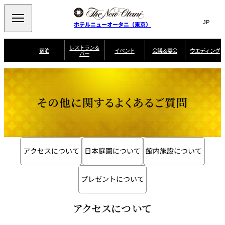
Search
言
サ
ホテルニューオータニ（東京）
語
イ
切
り
ト
JP
レストラン＆
(日本語)
宿泊
イベント
会議＆宴会
ウエディング
バー
替
内
EN
(English)
え
ご案内
メ
検
Select Language
▼
会
ニ
索
ュ
グゼクティブハ
ニューオータニ・
ウエディングスタ
議
ザ・メイン
宴会場一覧
スイートのご案内
プラン一覧
コンセ
MIC
ウス 禅
ガーデンタワー
イル
ー
窓
ご家族で楽し
＆
その他に関するよくあるご質問
ソムリエ
個室のご案内
む小個室
を
ウ
宴
を
開
ビュッフェ
エ
会
客室一覧
宿泊プラン一覧
サービスガイド
宴会ご予約・お問
ルームサービス
閉
開
披露宴
料理・ケ
デ
合せフォーム
閉
ィ
VIEW & DINING
タワーレスト
ガーデンラウ
トレーダーヴ
ン
テルニューオー
宿泊者限定
THE SKY
ラン
ンジ
ィックス 東京
誕生日や記念日の
ニ サービスア
ディナ ーご優待
SUPER-
アクセスについて
日本庭園について
館内施設について
朝食のご案内
グ
お祝いに
ムービー
パートメント
のご案内
TOKYO WE
スイーツ
プレゼントについて
ホテルへのアクセ
ス
パティスリー
ピエール・エ
SATSUKI
ルメ・パリ
アクセスについて
西洋料理