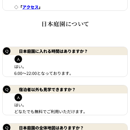
◇
「
アクセス
」
久兵衛（ザ・
久兵衛（ガー
つきじ鈴富＜
メイン）＜
デンタワー）
ふみぜん
SUZUTOMI＞
KYUBEY＞
＜KYUBEY＞
日本庭園について
にいづ
カフェ・ラウンジ
日本庭園に入れる時間はありますか？
ガーデンラウ
SATSUKI
トムCAT
ペシャワール
ンジ
はい。
6:00～22:00となっております。
プールサイド
TULLY'S
ダイニング
カフェ ラ ミル
ミルクホール
COFFEE
OUTRIGGER
宿泊者以外も見学できますか？
バー
はい。
タワー・カフ
KATO'S DINING
バー カプリ
SKY BAR
ェ
& BAR
どなたでも無料でご利用いただけます。
トレーダーヴ
ィックス 東京
日本庭園の全体地図はありますか？
RANSEN はな
ボートハウス