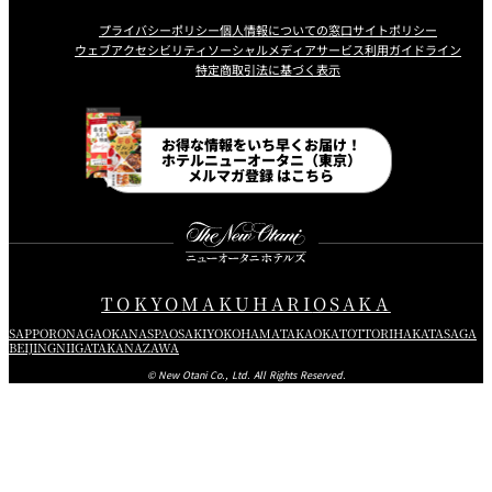
プライバシーポリシー
個人情報についての窓口
サイトポリシー
ウェブアクセシビリティ
ソーシャルメディアサービス利用ガイドライン
特定商取引法に基づく表示
Instagram
Facebook
Line
Youtube
お得な情報をいち早くお届け！
ホテルニューオータニ（東京）
メルマガ登録 はこちら
TOKYO
MAKUHARI
OSAKA
SAPPORO
NAGAOKA
NASPA
OSAKI
YOKOHAMA
TAKAOKA
TOTTORI
HAKATA
SAGA
BEIJING
NIIGATA
KANAZAWA
© New Otani Co., Ltd. All Rights Reserved.