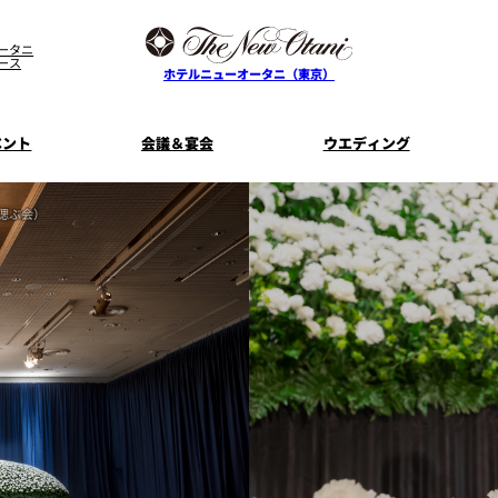
ータニ
ース
ホテルニューオータニ（東京）
ベント
会議＆宴会
ウエディング
偲ぶ会）
ス
ル
ザ・メイン
プラン一覧
コンセプト
ニューオータニ
MICEのご
フェア
ンタワ
個室のご案内
ご家族で楽し
せフ
料理・ケーキ
プラン
宿泊プラン一覧
サービスガ
E
タワーレストラン
ガーデンラ
SUPER-VIEW TOKYO
資料請
ニ
朝食のご案内
WEDDING
宿泊者限
ント
ディナ ーご優
内
ス
KI
ピエール・エルメ・パリ