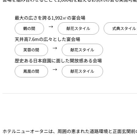
最大の広さを誇る1,992㎡の宴会場
→
鶴の間
献花スタイル
式典スタイル
天井高7.6mの広々とした宴会場
→
芙蓉の間
献花スタイル
歴史ある日本庭園に面した開放感ある会場
→
鳳凰の間
献花スタイル
ホテルニューオータニは、周囲の恵まれた道路環境と正面玄関前