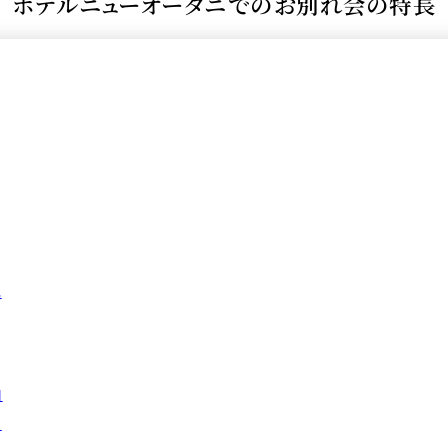
ホテルニューオータニでのお別れ会の
特長
＜
天婦羅 ほり川
紀尾井町 藍
RANSEN
）＜
久兵衛（ガーデンタワ
つきじ鈴
ー）＜KYUBEY＞
SUZUTOM
ガーデンラウンジ
トムCA
に
ミルクホール
TULLY'S CO
｣
ト
タワー・カフェ
SKY BA