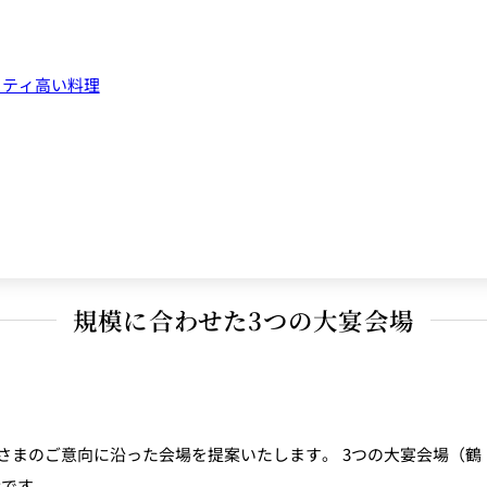
ス
RANSEN はなれ
ー
リティ高い料理
規模に合わせた3つの大宴会場
まのご意向に沿った会場を提案いたします。 3つの大宴会場（鶴・芙
能です。