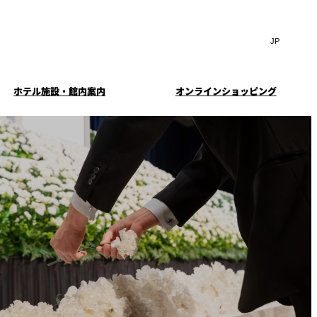
Search
言
サ
語
イ
切
ト
り
JP
(日本語)
替
ホテル施設・館内案内
オンラインショッピング
内
え
EN
(English)
検
メ
ニ
Select Language
▼
索
ュ
窓
ー
・ガーデ
案内
お料理・お飲物のご案内
スイートのご案内
挙式
を
を
ー
む小個室
開
開
閉
ウエディングストーリー
閉
イド
ルームサービス
ウンジ
トレーダーヴィックス
求
お問合せ
東京
定
誕生日や記念日のお祝い
待のご案
に