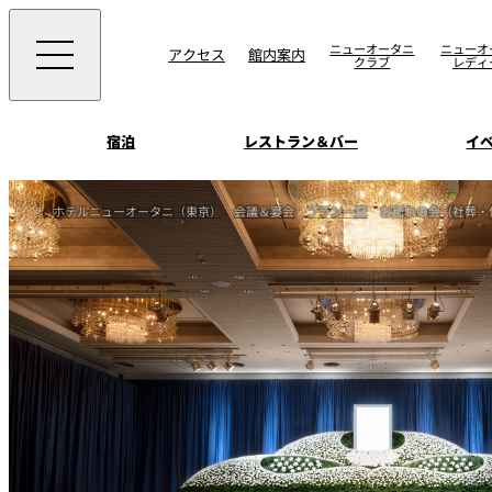
ニューオータニ
ニューオ
アクセス
館内案内
クラブ
レディ
宿泊
レストラン＆バー
イ
ご案内
ホテルニューオータニ（東京）
会議＆宴会
プラン一覧
お別れの会（社葬・
エグゼクティブハウ
ウエディングスタイ
宴会場一覧
禅
ソムリエ
会議＆宴会
ビュッフェ
宴会ご予約・お問合
披露宴
宿泊
客室一覧
ォーム
ウエディング
VIEW & DINING TH
ムービー
SKY
ホテルニューオータ
サービスアパートメ
スイーツ
ホテルへのアクセ
パティスリーSATSU