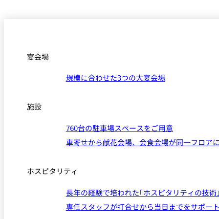
なだ万本店 山茶花荘
SAZANKA-SO＞
久兵衛（ザ・メイン
宴会場
KYUBEY＞
規模に合わせた3つの大宴会場
にいづ
カフェ・ラウンジ
施設
760台の駐車場スペースをご用意
SATSUKI
車寄せから献花会場、会食会場が同一フロア
カフェ ラ ミル
ホスピタリティ
バー
長年の経験で培われた｢ホスピタリティの技術
専任スタッフが打合せから当日までをサポー
バー カプリ