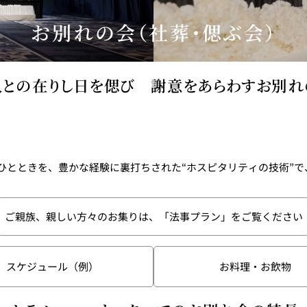
お別れの会（社葬・偲ぶ会）
東
トレーダーヴィックス
ベッラ・ヴ
東京
人との在りし日を偲び 謝意をあらわすお別れ
N＞
ひとときを、豊かな経験に裏打ちされた“ホスピタリティの技術”
石心亭＜SEKISHIN-TEI
清泉亭＜SEISEN
ご親族、親しい方々のお集りは、「法事プラン」をご覧ください
＞
スケジュール（例）
お料理・お飲物
U
KATO'S DINING &
麺処 NAKAJ
BAR