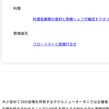
料理
トレーダーヴィック
東京 ボートハウスバ
料理長厳撰の食材と熟練シェフが織成すクオ
ルームサービス
祭壇装花
ルームサービス
フローリストと直接打合せ
大小含めて33の会場を所有するホテルニューオータニでは主催者さ
会場を組み合わせることで2,000名を超えるお別れの会も実施可