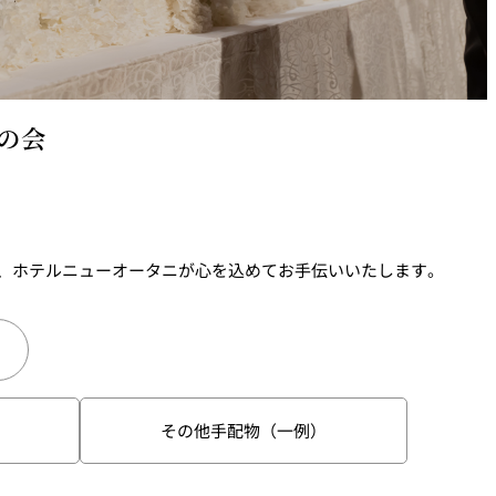
ィスタ
ガンシップ
の会
で、ホテルニューオータニが心を込めてお手伝いいたします。
-TEI＞
もみじ亭
その他手配物（一例）
IMA
紀尾井 なだ万