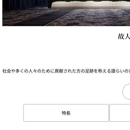
西洋料理
トゥールダルジャン 
京
故
オーバカナル
中国料理
大観苑＜TAIKAN E
社会や多くの人々のために貢献された方の足跡を称える語らいの
鉄板焼/ステーキ
リブルーム
日本料理
レストラン＆
特長
バー
千羽鶴＜SENBAZUR
＞