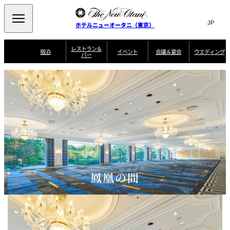
Search
言
サ
ホテルニューオータニ（東京）
語
イ
切
り
ト
JP
レストラン＆
(日本語)
宿泊
イベント
会議＆宴会
ウエディング
バー
替
内
EN
(English)
え
ご案内
メ
検
Select Language
▼
会
ニ
索
ュ
グゼクティブハ
ニューオータニ・
ウエディングスタ
議
ザ・メイン
宴会場一覧
スイートのご案内
プラン一覧
コンセ
MIC
ウス 禅
ガーデンタワー
イル
ー
窓
ご家族で楽し
＆
ソムリエ
個室のご案内
む小個室
を
ウ
宴
を
開
ビュッフェ
エ
会
客室一覧
宿泊プラン一覧
サービスガイド
宴会ご予約・お問
ルームサービス
閉
開
披露宴
料理・ケ
デ
合せフォーム
閉
ィ
VIEW & DINING
タワーレスト
ガーデンラウ
トレーダーヴ
ン
テルニューオー
宿泊者限定
THE SKY
ラン
ンジ
ィックス 東京
誕生日や記念日の
ニ サービスア
ディナ ーご優待
SUPER-
朝食のご案内
グ
お祝いに
ムービー
パートメント
のご案内
TOKYO WE
スイーツ
鳳凰の間
ホテルへのアクセ
ス
パティスリー
ピエール・エ
SATSUKI
ルメ・パリ
西洋料理