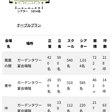
テーブルプラン
会場
正
立
スク
シア
面
坪
場所
名
餐
食
ール
ター
積
数
42
50
72
21
鳳凰
ガーデンタワー
540
1,01
0
0
2
8
の間
宴会場階
名
4名
名
名
㎡
坪
26
35
46
14
ガーデンタワー
310
585
東中
0
0
2
0
宴会場階
名
名
名
名
㎡
坪
13
21
ガーデンタワー
90
112
220
63
中
0
7
宴会場階
名
名
名
坪