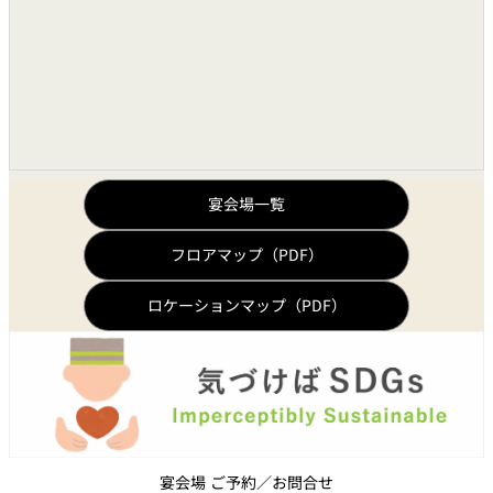
その他
巻き上げ式スクリーン
●
シャンデリア、旗つり下げ用フック
●
搬入口
間口
1.96m
高さ
2.10m
宴会場一覧
フロアマップ（PDF）
ロケーションマップ（PDF）
宴会場 ご予約／お問合せ