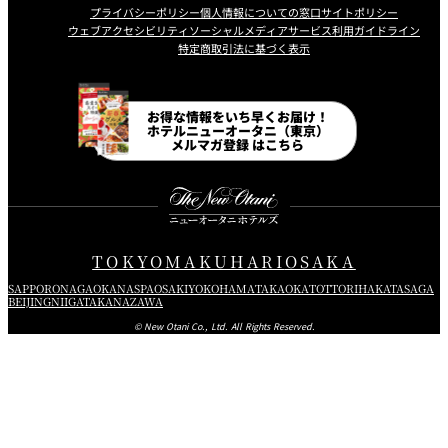
プライバシーポリシー
個人情報についての窓口
サイトポリシー
ウェブアクセシビリティ
ソーシャルメディアサービス利用ガイドライン
特定商取引法に基づく表示
Instagram
Facebook
Line
Youtube
お得な情報をいち早くお届け！
ホテルニューオータニ（東京）
メルマガ登録 はこちら
TOKYO
MAKUHARI
OSAKA
SAPPORO
NAGAOKA
NASPA
OSAKI
YOKOHAMA
TAKAOKA
TOTTORI
HAKATA
SAGA
BEIJING
NIIGATA
KANAZAWA
© New Otani Co., Ltd. All Rights Reserved.