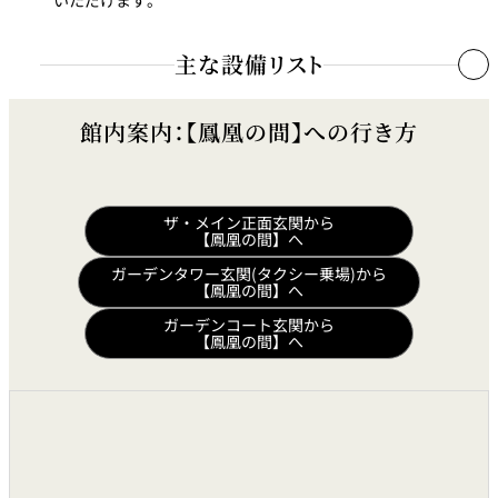
主な設備リスト
同時通訳装置［可搬形］
館内案内：【鳳凰の間】への行き方
方式
誘導無線方式
使用国語数
4カ国語
ザ・メイン正面玄関から
通訳者用ブース
移動式4台
【鳳凰の間】へ
通訳者操作器
移動式4台
ガーデンタワー玄関(タクシー乗場)から
【鳳凰の間】へ
マイク選択操作
有線卓上形90本
ガーデンコート玄関から
1,000台
【鳳凰の間】へ
誘導無線受信機
［1ch～6ch切替つき］
調光装置
客電調光
●
遠方操作器
●