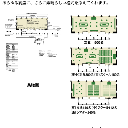
れ
あらゆる宴席に、さらに素晴らしい格式を添えてくれます。
バー
ルームサービス
ルームサービ
ス
鳥瞰図