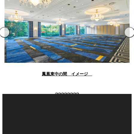
トゥールダル
トレーダーヴ
ベッラ・ヴィ
ガンシップ
ジャン 東京
ィックス 東京
スタ
オーバカナル
中国料理
大観苑＜
TAIKAN EN＞
鉄板焼/ステーキ
鳳凰東中の間 イメージ
石心亭＜
清泉亭＜
リブルーム
もみじ亭
SEKISHIN-TEI＞
SEISEN-TEI＞
日本料理
レス
トラ
千羽鶴＜
KATO'S DINING
麺処
紀尾井 なだ万
SENBAZURU＞
& BAR
NAKAJIMA
ン＆
バー
なだ万本店 山
茶花荘＜
紀尾井町 藍泉
岡半＜
SAZANKA-SO
天婦羅 ほり川
＜RANSEN＞
OKAHAN＞
＞