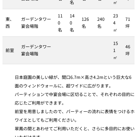
名
㎡
11
14
23
東、
ガーデンタワー
126
240
71
0
0
4
西
宴会場階
名
名
坪
名
名
㎡
15
ガーデンタワー
46
前室
1
宴会場階
坪
㎡
日本庭園の美しい緑が、間口6.7m×高さ4.2mという巨大な6
面のウィンドウォールに、超ワイドに広がります。
パーティションで中宴会場に区切ることで、それぞれの目的に
応じたご利用ができます。
前室を用意しましたので、パーティーの流れに表情をつけるホ
ワイエとしてもご利用ください。
翠鳳の間とあわせてご利用いただくと、さらに多目的にお使い
いただけます。