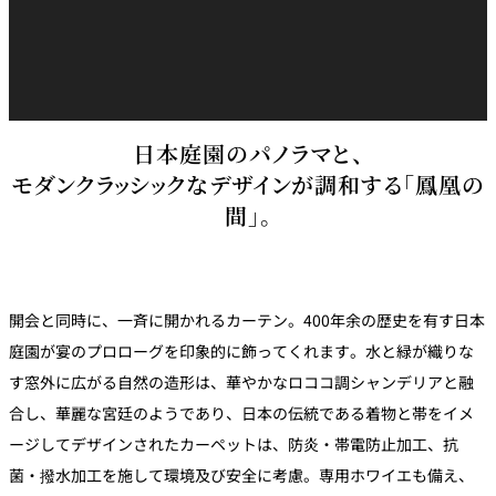
久兵衛（ザ・
久兵衛（ガー
つきじ鈴富＜
メイン）＜
デンタワー）
ふみぜん
SUZUTOMI＞
KYUBEY＞
＜KYUBEY＞
にいづ
日本庭園のパノラマと、
カフェ・ラウンジ
モダンクラッシックなデザインが調和する「鳳凰の
間」。
ガーデンラウ
SATSUKI
トムCAT
ペシャワール
ンジ
プールサイド
TULLY'S
ダイニング
カフェ ラ ミル
ミルクホール
COFFEE
OUTRIGGER
開会と同時に、一斉に開かれるカーテン。400年余の歴史を有す日本
バー
庭園が宴のプロローグを印象的に飾ってくれます。水と緑が織りな
す窓外に広がる自然の造形は、華やかなロココ調シャンデリアと融
タワー・カフ
KATO'S DINING
バー カプリ
SKY BAR
合し、華麗な宮廷のようであり、日本の伝統である着物と帯をイメ
ェ
& BAR
ージしてデザインされたカーペットは、防炎・帯電防止加工、抗
トレーダーヴ
菌・撥水加工を施して環境及び安全に考慮。専用ホワイエも備え、
ィックス 東京
RANSEN はな
ボートハウス