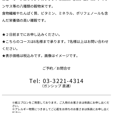
れ
バー
ンサス等の八種類の穀物米です。
ルームサービス
食物繊維やたんぱく質、ビタミン、ミネラル、ポリフェノールも含
んだ栄養価の高い雑穀です。
ルームサービ
ス
★２日前までにお申し込みください。
★こちらのコースは6名様まで承ります。7名様以上はお問い合わせ
ください。
★表示価格は税込みです。画像はイメージです。
ご予約／お問合せ
Tel: 03-3221-4314
（ガンシップ 直通）
紙エプロンをご用意しております。ご入用のお客さまは係員にお申し出くだ
さい。
アレルギー物質につきましてご心配をお持ちのお客さまは係員にお申し出く
ださい。