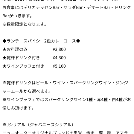
お食事にはデリカテッセンBar・サラダBar・デザートBar・ドリンク
久兵衛（ザ・
久兵衛（ガー
Barがつきます。
つきじ鈴富＜
メイン）＜
デンタワー）
ふみぜん
SUZUTOMI＞
KYUBEY＞
＜KYUBEY＞
※数量限定となります。
にいづ
◆ランチ スパイシー2色カレーコース◆
カフェ・ラウンジ
★お料理のみ ¥3,800
★乾杯ドリンク付き ¥4,300
ガーデンラウ
SATSUKI
トムCAT
ペシャワール
ンジ
★ワインブッフェ付き ¥5,100
プールサイド
TULLY'S
ダイニング
※乾杯ドリンクはビール・ワイン・スパークリングワイン・ジンジ
カフェ ラ ミル
ミルクホール
COFFEE
OUTRIGGER
ャーエールから選べます。
バー
※ワインブッフェではスパークリングワイン1種・赤4種・白4種がお
愉しみ頂けます。
タワー・カフ
KATO'S DINING
バー カプリ
SKY BAR
ェ
& BAR
※Jシリアル（ジャパニーズシリアル）
トレーダーヴ
ィックス 東京
RANSEN はな
ニューオータニオリジナルブレンドの黒米、赤米、粟、稗、アマラ
ボートハウス