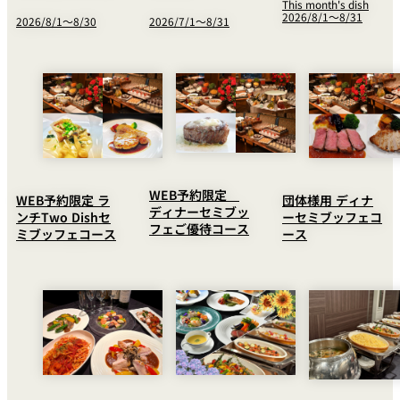
This month's dish
2026/8/1～8/31
2026/8/1～8/30
2026/7/1～8/31
WEB予約限定
団体様用 ディナ
WEB予約限定 ラ
ディナーセミブッ
ーセミブッフェコ
ンチTwo Dishセ
フェご優待コース
ース
ミブッフェコース