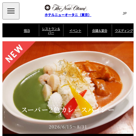
Search
言
サ
ホテルニューオータニ（東京）
語
イ
切
り
ト
JP
レストラン＆
(日本語)
宿泊
イベント
会議＆宴会
ウエディング
バー
替
内
EN
(English)
え
ご案内
メ
検
Select Language
▼
会
ニ
索
ュ
グゼクティブハ
ニューオータニ・
ウエディングスタ
議
ザ・メイン
宴会場一覧
スイートのご案内
プラン一覧
コンセ
MIC
ウス 禅
ガーデンタワー
イル
ー
窓
ご家族で楽し
＆
ソムリエ
個室のご案内
む小個室
を
ウ
宴
を
開
ビュッフェ
エ
会
客室一覧
宿泊プラン一覧
サービスガイド
宴会ご予約・お問
ルームサービス
閉
開
披露宴
料理・ケ
デ
合せフォーム
閉
ィ
VIEW & DINING
タワーレスト
ガーデンラウ
トレーダーヴ
ン
テルニューオー
宿泊者限定
THE SKY
ラン
ンジ
ィックス 東京
誕生日や記念日の
ニ サービスア
ディナ ーご優待
SUPER-
朝食のご案内
グ
お祝いに
ムービー
パートメント
のご案内
TOKYO WE
スイーツ
スーパー2色カレースパイシー
ホテルへのアクセ
ス
パティスリー
ピエール・エ
SATSUKI
ルメ・パリ
西洋料理
2026/6/15～8/31