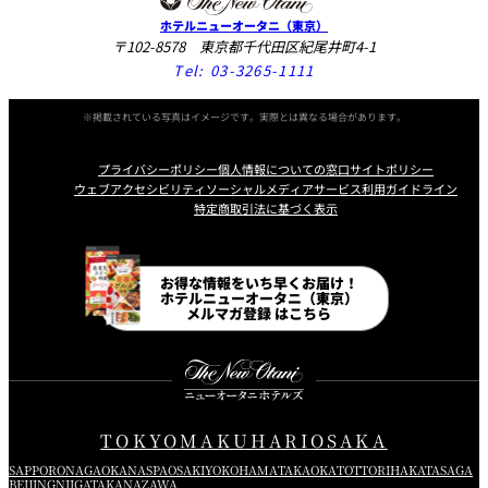
ホテルニューオータニ（東京）
〒102-8578 東京都千代田区紀尾井町4-1
Tel:
03-3265-1111
※掲載されている写真はイメージです。実際とは異なる場合があります。
プライバシーポリシー
個人情報についての窓口
サイトポリシー
ウェブアクセシビリティ
ソーシャルメディアサービス利用ガイドライン
特定商取引法に基づく表示
Instagram
Facebook
Line
Youtube
お得な情報をいち早くお届け！
ホテルニューオータニ（東京）
メルマガ登録 はこちら
TOKYO
MAKUHARI
OSAKA
SAPPORO
NAGAOKA
NASPA
OSAKI
YOKOHAMA
TAKAOKA
TOTTORI
HAKATA
SAGA
BEIJING
NIIGATA
KANAZAWA