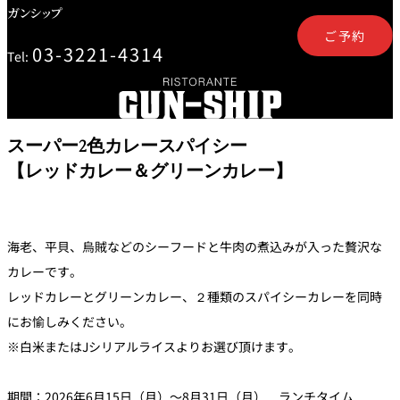
ガンシップ
トゥールダル
トレーダーヴ
ベッラ・ヴィ
ガンシップ
ジャン 東京
ィックス 東京
スタ
ご予約
03-3221-4314
Tel:
オーバカナル
中国料理
大観苑＜
スーパー2色カレースパイシー
TAIKAN EN＞
【レッドカレー＆グリーンカレー】
鉄板焼/ステーキ
石心亭＜
清泉亭＜
リブルーム
もみじ亭
SEKISHIN-TEI＞
SEISEN-TEI＞
海老、平貝、烏賊などのシーフードと牛肉の煮込みが入った贅沢な
日本料理
カレーです。
レス
レッドカレーとグリーンカレー、２種類のスパイシーカレーを同時
トラ
千羽鶴＜
KATO'S DINING
麺処
紀尾井 なだ万
SENBAZURU＞
& BAR
NAKAJIMA
ン＆
にお愉しみください。
バー
※白米またはJシリアルライスよりお選び頂けます。
なだ万本店 山
茶花荘＜
紀尾井町 藍泉
岡半＜
SAZANKA-SO
天婦羅 ほり川
＜RANSEN＞
OKAHAN＞
＞
期間：2026年6月15日（月）～8月31日（月） ランチタイム