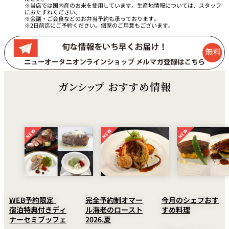
当店では国内産のお米を使用しています。生産地情報については、スタッフ
におたずねください。
会議・ご会食などのお弁当予約も承っております。
2日前迄にご予約ください。個室のご用意もございます。
ガンシップ おすすめ情報
WEB予約限定
完全予約制オマー
今月のシェフおす
宿泊特典付きディ
ル海老のロースト
すめ料理
ナーセミブッフェ
2026.夏