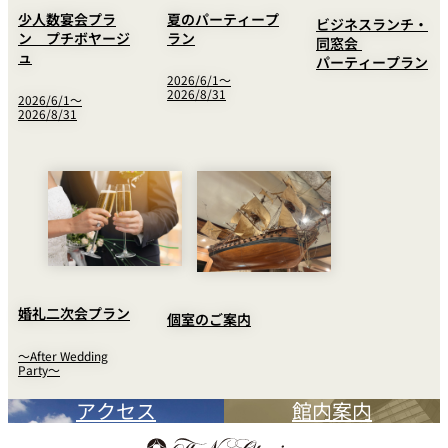
夏のパーティープ
少人数宴会プラ
ビジネスランチ・
ラン
ン プチボヤージ
同窓会
ュ
パーティープラン
2026/6/1～
2026/8/31
2026/6/1～
2026/8/31
婚礼二次会プラン
個室のご案内
～After Wedding
Party～
アクセス
館内案内