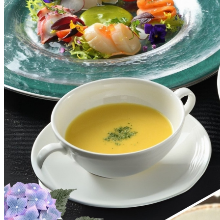
西洋料理
トゥールダルジャン 
京
オーバカナル
中国料理
大観苑＜TAIKAN E
鉄板焼/ステーキ
リブルーム
日本料理
レストラン＆
バー
千羽鶴＜SENBAZUR
＞