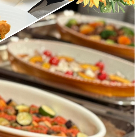
ィスタ
ガンシップ
-TEI＞
もみじ亭
IMA
紀尾井 なだ万