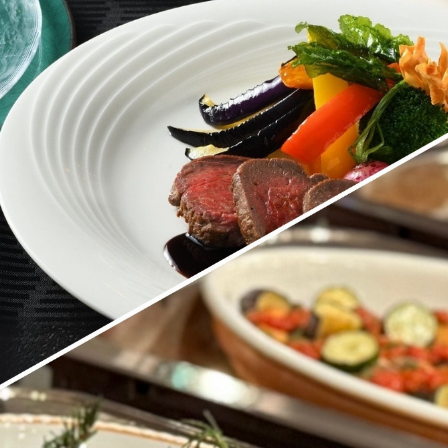
東
トレーダーヴィックス
ベッラ・ヴ
東京
N＞
石心亭＜SEKISHIN-TEI
清泉亭＜SEISEN
＞
U
KATO'S DINING &
麺処 NAKAJ
BAR