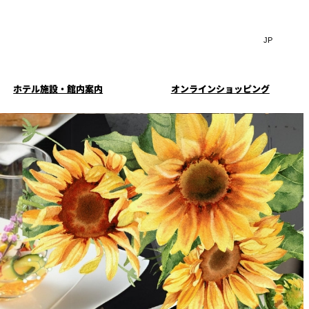
Search
言
サ
語
イ
切
ト
り
JP
(日本語)
替
ホテル施設・館内案内
オンラインショッピング
内
え
EN
(English)
検
メ
ニ
Select Language
▼
索
ュ
窓
ー
・ガーデ
案内
お料理・お飲物のご案内
スイートのご案内
挙式
を
を
ー
む小個室
開
開
閉
ウエディングストーリー
閉
イド
ルームサービス
ウンジ
トレーダーヴィックス
求
お問合せ
東京
定
誕生日や記念日のお祝い
待のご案
に