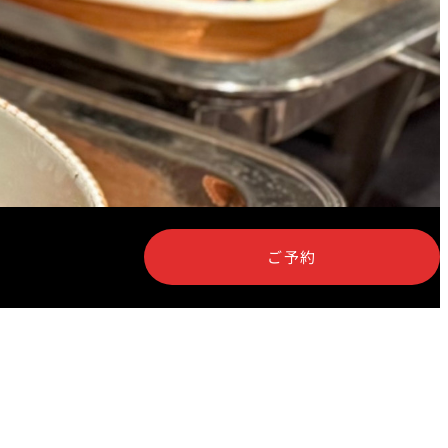
泉＜
岡半＜OKAHAN＞
＞
富＜
ふみぜん
I＞
ご予約
T
ペシャワール
FFEE
プールサイドダイニング
OUTRIGGER
R
KATO'S DINING &
BAR