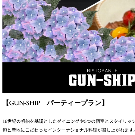
なだ万本店 山茶花荘
SAZANKA-SO＞
久兵衛（ザ・メイン
KYUBEY＞
にいづ
カフェ・ラウンジ
SATSUKI
カフェ ラ ミル
【GUN-SHIP パーティープラン】
バー
16世紀の帆船を基調としたダイニングや5つの個室とスタイリッ
バー カプリ
旬と産地にこだわったインターナショナル料理が召し上がれます