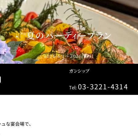
＜
天婦羅 ほり川
紀尾井町 藍
RANSEN
）＜
久兵衛（ガーデンタワ
つきじ鈴
夏のパーティープラン
ー）＜KYUBEY＞
SUZUTOM
2026/6/1～2026/8/31
ガンシップ
ガーデンラウンジ
トムCA
03-3221-4314
Tel:
ミルクホール
TULLY'S CO
シュな宴会場で、
タワー・カフェ
SKY BA
。