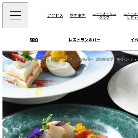
ニューオータニ
ニューオ
アクセス
館内案内
クラブ
レディ
宿泊
レストラン＆バー
イ
ご案内
ホテルニューオータニ（東京）
レストラン＆バー
ガンシップ
夏のパーティ
エグゼクティブハウ
ウエディングスタイ
宴会場一覧
禅
ソムリエ
会議＆宴会
ビュッフェ
宴会ご予約・お問合
披露宴
宿泊
客室一覧
ォーム
ウエディング
VIEW & DINING TH
ムービー
SKY
ホテルニューオータ
サービスアパートメ
スイーツ
ホテルへのアクセ
パティスリーSATSU