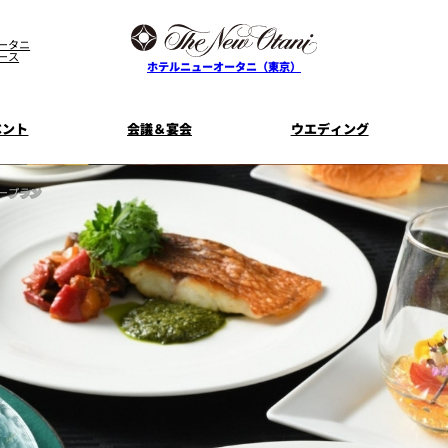
ータニ
ース
ホテルニューオータニ（東京）
ベント
会議＆宴会
ウエディング
ープラン
ス
ル
ザ・メイン
プラン一覧
コンセプト
ニューオータニ
MICEのご
フェア
ンタワ
個室のご案内
ご家族で楽し
せフ
料理・ケーキ
プラン
宿泊プラン一覧
サービスガ
E
タワーレストラン
ガーデンラ
SUPER-VIEW TOKYO
資料請
ニ
朝食のご案内
WEDDING
宿泊者限
ント
ディナ ーご優
内
ス
KI
ピエール・エルメ・パリ