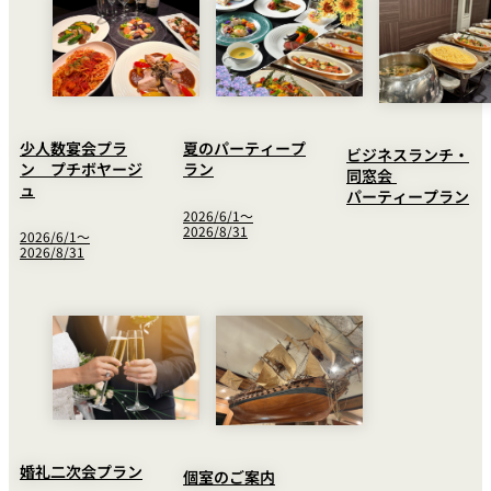
夏のパーティープ
少人数宴会プラ
ビジネスランチ・
ラン
ン プチボヤージ
同窓会
ュ
パーティープラン
2026/6/1～
2026/8/31
2026/6/1～
2026/8/31
婚礼二次会プラン
個室のご案内