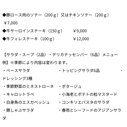
久兵衛（ザ・
久兵衛（ガー
◆豚ロース肉のソテー（200ｇ）又はチキンソテー（200ｇ）
つきじ鈴富＜
メイン）＜
デンタワー）
ふみぜん
SUZUTOMI＞
KYUBEY＞
＜KYUBEY＞
￥7,000
◆牛サーロインステーキ（150ｇ） ￥9,000
にいづ
◆牛フィレステーキ（100ｇ） ￥12,000
カフェ・ラウンジ
【サラダ・スープ（2品）・デリカテッセンバー（6品）メニュー
ガーデンラウ
SATSUKI
トムCAT
ペシャワール
ンジ
例】※季節により内容は変わります。
・ベースサラダ ・トッピングサラダ6品 ・
プールサイド
TULLY'S
ダイニング
ドレッシング3種
カフェ ラ ミル
ミルクホール
COFFEE
OUTRIGGER
・季節野菜のミネストローネ ・ポタージュ
バー
・キャロットラペ ・小海老とポテトの粒マスタード
・白身魚のエスカベッシュ ・コンキリエパスタのサラダ
タワー・カフ
KATO'S DINING
バー カプリ
SKY BAR
ェ
& BAR
・豚しゃぶサラダ ・春雨とシーフードのアジアンサラ
ダ
トレーダーヴ
ィックス 東京
RANSEN はな
ボートハウス