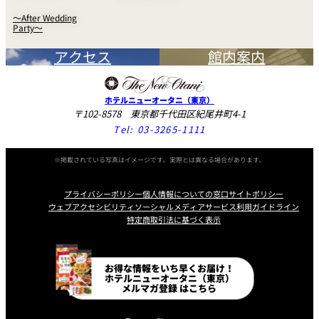
～After Wedding
Party～
アクセス
館内案内
ホテルニューオータニ（東京）
〒102-8578 東京都千代田区紀尾井町4-1
Tel:
03-3265-1111
※掲載されている写真はイメージです。実際とは異なる場合があります。
プライバシーポリシー
個人情報についての窓口
サイトポリシー
ウェブアクセシビリティ
ソーシャルメディアサービス利用ガイドライン
特定商取引法に基づく表示
Instagram
Facebook
Line
Youtube
お得な情報をいち早くお届け！
ホテルニューオータニ（東京）
メルマガ登録 はこちら