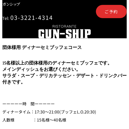
ガンシップ
トゥールダル
トレーダーヴ
ベッラ・ヴィ
ガンシップ
ジャン 東京
ィックス 東京
スタ
ご予約
03-3221-4314
Tel:
オーバカナル
中国料理
大観苑＜
団体様用 ディナーセミブッフェコース
TAIKAN EN＞
鉄板焼/ステーキ
15名様以上の団体様用のディナーセミブッフェです。
メインディッシュをお選びください。
石心亭＜
清泉亭＜
リブルーム
もみじ亭
サラダ・スープ・デリカテッセン・デザート・ドリンクバー
SEKISHIN-TEI＞
SEISEN-TEI＞
付きです。
日本料理
レス
トラ
千羽鶴＜
KATO'S DINING
麺処
紀尾井 なだ万
SENBAZURU＞
& BAR
NAKAJIMA
ン＆
ーーーーー時 間ーーーーー
バー
ディナータイム：17:30～21:00(ブッフェL.O.20:30)
なだ万本店 山
人数様 ：15名様～40名様
茶花荘＜
紀尾井町 藍泉
岡半＜
SAZANKA-SO
天婦羅 ほり川
＜RANSEN＞
OKAHAN＞
＞