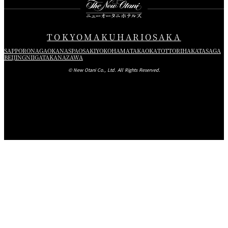
TOKYO
MAKUHARI
OSAKA
SAPPORO
NAGAOKA
NASPA
OSAKI
YOKOHAMA
TAKAOKA
TOTTORI
HAKATA
SAGA
BEIJING
NIIGATA
KANAZAWA
© New Otani Co., Ltd. All Rights Reserved.