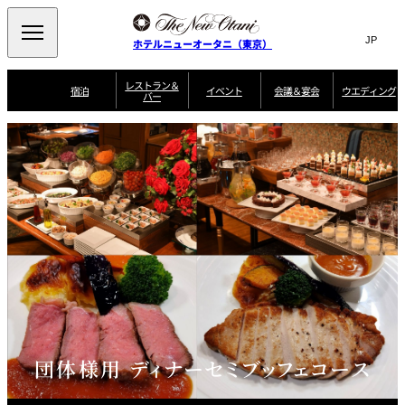
Search
言
サ
ホテルニューオータニ（東京）
語
イ
切
り
ト
JP
レストラン＆
(日本語)
宿泊
イベント
会議＆宴会
ウエディング
バー
替
内
EN
(English)
え
ご案内
メ
検
Select Language
▼
会
ニ
索
ュ
グゼクティブハ
ニューオータニ・
ウエディングスタ
議
ザ・メイン
宴会場一覧
スイートのご案内
プラン一覧
コンセ
MIC
ウス 禅
ガーデンタワー
イル
ー
窓
ご家族で楽し
＆
ソムリエ
個室のご案内
む小個室
を
ウ
宴
を
開
ビュッフェ
エ
会
客室一覧
宿泊プラン一覧
サービスガイド
宴会ご予約・お問
ルームサービス
閉
開
披露宴
料理・ケ
デ
合せフォーム
閉
ィ
VIEW & DINING
タワーレスト
ガーデンラウ
トレーダーヴ
ン
テルニューオー
宿泊者限定
THE SKY
ラン
ンジ
ィックス 東京
誕生日や記念日の
ニ サービスア
ディナ ーご優待
SUPER-
朝食のご案内
グ
お祝いに
ムービー
パートメント
のご案内
TOKYO WE
スイーツ
ホテルへのアクセ
ス
パティスリー
ピエール・エ
SATSUKI
ルメ・パリ
団体様用 ディナーセミブッフェコース
西洋料理