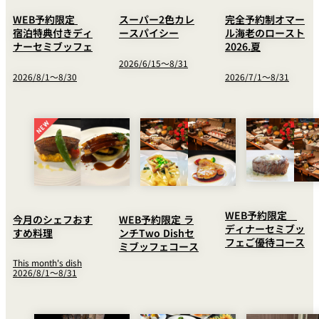
WEB予約限定
スーパー2色カレ
完全予約制オマー
宿泊特典付きディ
ースパイシー
ル海老のロースト
ナーセミブッフェ
2026.夏
2026/6/15～8/31
2026/8/1～8/30
2026/7/1～8/31
WEB予約限定
今月のシェフおす
WEB予約限定 ラ
ディナーセミブッ
すめ料理
ンチTwo Dishセ
フェご優待コース
ミブッフェコース
This month's dish
2026/8/1～8/31