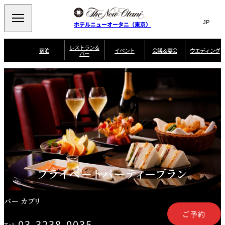
Search
言
サ
ホテルニューオータニ（東京）
語
イ
切
り
ト
JP
レストラン＆
(日本語)
宿泊
イベント
会議＆宴会
ウエディング
バー
替
内
EN
(English)
え
ご案内
メ
検
Select Language
▼
会
ニ
索
ュ
グゼクティブハ
ニューオータニ・
ウエディングスタ
議
ザ・メイン
宴会場一覧
スイートのご案内
プラン一覧
コンセ
MIC
ウス 禅
ガーデンタワー
イル
ー
窓
ご家族で楽し
＆
ソムリエ
個室のご案内
む小個室
を
ウ
宴
を
開
ビュッフェ
エ
会
客室一覧
宿泊プラン一覧
サービスガイド
宴会ご予約・お問
ルームサービス
閉
開
披露宴
料理・ケ
デ
合せフォーム
閉
ィ
VIEW & DINING
タワーレスト
ガーデンラウ
トレーダーヴ
ン
テルニューオー
宿泊者限定
THE SKY
ラン
ンジ
ィックス 東京
誕生日や記念日の
ニ サービスア
ディナ ーご優待
SUPER-
朝食のご案内
グ
お祝いに
ムービー
パートメント
のご案内
TOKYO WE
スイーツ
プライベートパーティープラン
ホテルへのアクセ
ス
パティスリー
ピエール・エ
SATSUKI
ルメ・パリ
バー カプリ
西洋料理
ご予約
03-3238-0035