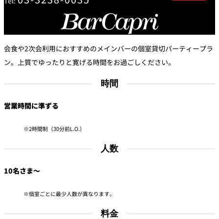
Tel:
トゥールダル
トレーダーヴ
ベッラ・ヴィ
ガンシップ
ジャン 東京
ィックス 東京
スタ
オーバカナル
会食や2次会利用におすすめのメインバーの個室貸切パーティープラ
中国料理
ン。上質でゆったりと寛げる時間をお過ごしください。
大観苑＜
時間
TAIKAN EN＞
鉄板焼/ステーキ
営業時間に準ずる
石心亭＜
清泉亭＜
リブルーム
もみじ亭
SEKISHIN-TEI＞
SEISEN-TEI＞
2時間制（30分前L.O.）
日本料理
人数
レス
トラ
千羽鶴＜
KATO'S DINING
麺処
10名さま～
紀尾井 なだ万
SENBAZURU＞
& BAR
NAKAJIMA
ン＆
バー
個室ごとに最少人数が異なります。
なだ万本店 山
茶花荘＜
紀尾井町 藍泉
岡半＜
SAZANKA-SO
天婦羅 ほり川
＜RANSEN＞
OKAHAN＞
料金
＞