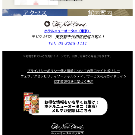
アクセス
館内案内
ホテルニューオータニ（東京）
〒102-8578 東京都千代田区紀尾井町4-1
Tel:
03-3265-1111
※掲載されている写真はイメージです。実際とは異なる場合があります。
プライバシーポリシー
個人情報についての窓口
サイトポリシー
ウェブアクセシビリティ
ソーシャルメディアサービス利用ガイドライン
特定商取引法に基づく表示
Instagram
Facebook
Line
Youtube
お得な情報をいち早くお届け！
ホテルニューオータニ（東京）
メルマガ登録 はこちら