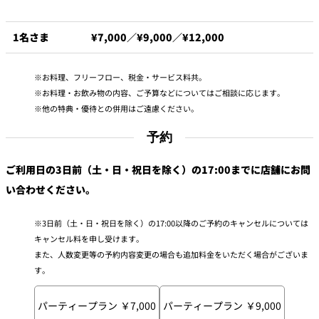
久兵衛（ザ・
久兵衛（ガー
1名さま
¥7,000／¥9,000／¥12,000
つきじ鈴富＜
メイン）＜
デンタワー）
ふみぜん
SUZUTOMI＞
KYUBEY＞
＜KYUBEY＞
お料理、フリーフロー、税金・サービス料共。
にいづ
お料理・お飲み物の内容、ご予算などについてはご相談に応じます。
カフェ・ラウンジ
他の特典・優待との併用はご遠慮ください。
予約
ガーデンラウ
SATSUKI
トムCAT
ペシャワール
ンジ
ご利用日の3日前（土・日・祝日を除く）の17:00までに店舗にお問
プールサイド
い合わせください。
TULLY'S
ダイニング
カフェ ラ ミル
ミルクホール
COFFEE
OUTRIGGER
バー
3日前（土・日・祝日を除く）の17:00以降のご予約のキャンセルについては
キャンセル料を申し受けます。
また、人数変更等の予約内容変更の場合も追加料金をいただく場合がございま
タワー・カフ
KATO'S DINING
バー カプリ
SKY BAR
ェ
& BAR
す。
トレーダーヴ
パーティープラン ￥7,000
パーティープラン ￥9,000
ィックス 東京
RANSEN はな
ボートハウス