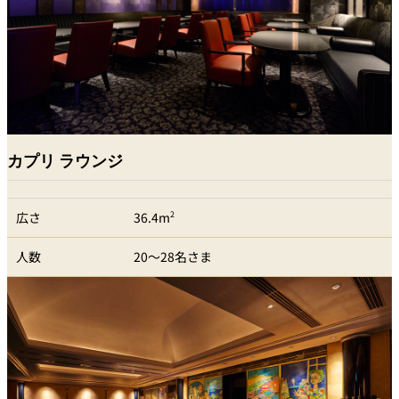
カプリ ラウンジ
広さ
36.4m
2
人数
20～28名さま