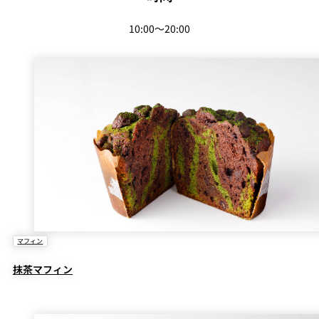
創作料理
ホテルへのアクセ
合
請
ス
せ
求
10:00～20:00
味寛
カフェ・ラウンジ
レス
SATSUKI
LOUNGE
トラ
ン＆
スイーツ
バー
パティスリー
SATSUKI
バー
フォーシーズ
キャッスル
ンズ
マフィン
ルームサービス
抹茶マフィン
ルームサービ
ス
個室