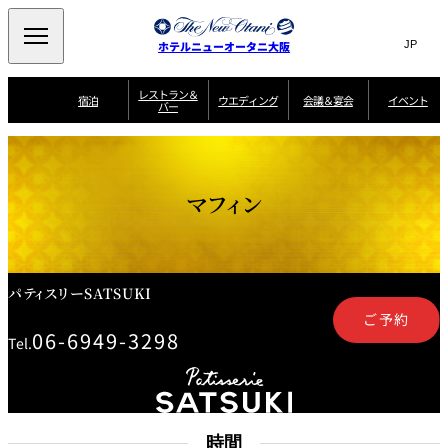
Search
言
サ
ホテルニューオータニ大阪
語
イ
切
り
ト
JP
レストラン＆
(日本語)
宿泊
ウエディング
会議＆宴会
イベント
バー
替
内
EN
(English)
え
西洋料理
メ
検
中文(简)
(中文(简))
宿
サ
ウ
ニ
泊
ー
エ
索
한국어
(한국어)
宴
プ
ュ
プ
ビ
デ
会
ラ
ラ
ス
ィ
ー
窓
SAKURA
SATSUKI
スイート・エグゼ
場
ン
Select Language
▼
マフィン
ン
ガ
ン
を
クティブフロアの
一
一
一
イ
グ
を
日本料理
特典
覧
覧
開
お料理
覧
ド
ス
ニューオータニウ
タ
閉
開
新着情報
エディングの魅力
会
イ
ル
ウ
ル
議
閉
ー
宴
麺処
ム
会
エ
けやき
季処 一心
乾山
＆
NAKAJIMA
サ
ご
パティスリーSATSUKI
デ
宴
ー
予
挙式
披露宴
料理・ケーキ
朝食のご案内
ビ
約
ィ
会
ご予約
ス
・
花外楼 大坂城
ン
06-6949-3298
お
叙々苑 游玄亭
藤尾
Tel.
店
問
グ
ム
来
ドレスブランド
合
ー
館
中国料理
「ituwa（いつ
せ
ビ
予
わ）」
フ
ー
約
美食ウエディング
期間限定POP UP
ォ
ストア オープン
ー
ム
大観苑
お
資
時間
問
料