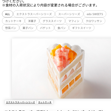
つけください。
※食材の入荷状況により内容が変更される場合がございます。
ALL
エクストラスーパーシリーズ
スーパーシリーズ
edo SWEETS
カットケーキ
洋菓子
グラススイーツ
マフィン
クロワッサン
惣菜パン
菓子パン
バゲット
食パン
ギフトスイーツ
エクストラスーパーシリーズ
カットケーキ