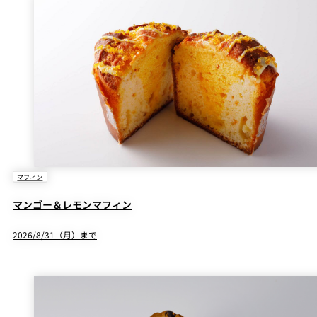
個室のあるレ
River Terrace
ストラン
ご案内
レストランキ
ャンセルポリ
メールマガジ
シー及びキャ
ン"Letter
ッシュレス決
OTANI"ご登録
済のご案内
フォーム
マフィン
マンゴー＆レモンマフィン
2026/8/31（月）まで