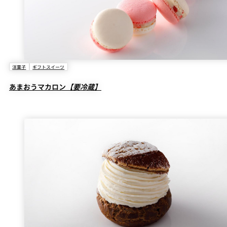
洋菓子
ギフトスイーツ
あまおうマカロン
【要冷蔵】