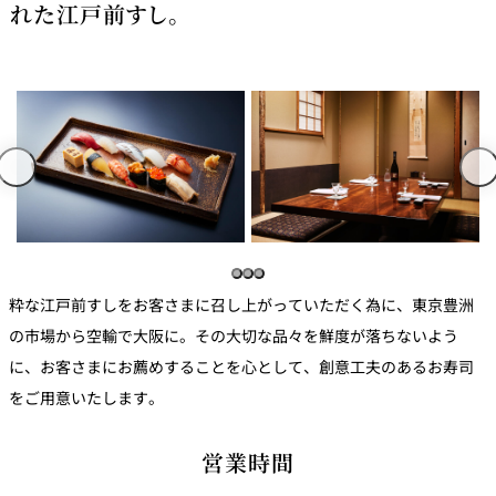
創作料理
れた江戸前すし。
ホテルへのアクセ
合
請
ス
せ
求
味寛
カフェ・ラウンジ
レス
SATSUKI
LOUNGE
トラ
ン＆
スイーツ
バー
パティスリー
SATSUKI
バー
粋な江戸前すしをお客さまに召し上がっていただく為に、東京豊洲
の市場から空輸で大阪に。その大切な品々を鮮度が落ちないよう
フォーシーズ
キャッスル
に、お客さまにお薦めすることを心として、創意工夫のあるお寿司
ンズ
ルームサービス
をご用意いたします。
ルームサービ
営業時間
ス
個室