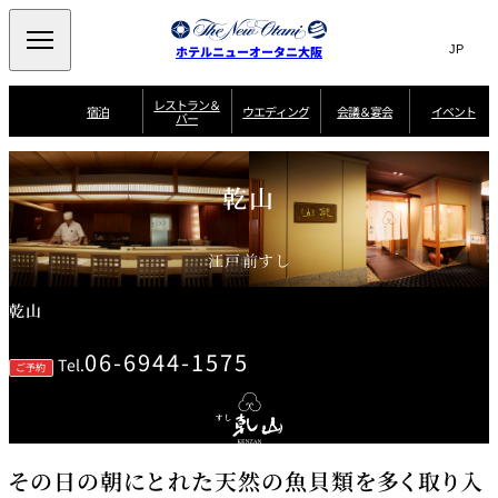
Search
言
サ
ホテルニューオータニ大阪
語
イ
切
り
ト
JP
レストラン＆
(日本語)
宿泊
ウエディング
会議＆宴会
イベント
バー
替
内
EN
(English)
え
西洋料理
メ
検
中文(简)
(中文(简))
宿
サ
ウ
ニ
泊
ー
エ
索
한국어
(한국어)
宴
プ
乾山
ュ
プ
ビ
デ
会
ラ
ラ
ス
ィ
ー
窓
SAKURA
SATSUKI
スイート・エグゼ
場
ン
Select Language
▼
ン
ガ
ン
を
クティブフロアの
一
一
一
イ
グ
を
日本料理
特典
覧
覧
開
お料理
覧
ド
ス
ニューオータニウ
江戸前すし
タ
閉
開
新着情報
エディングの魅力
会
イ
ル
ウ
ル
議
閉
ー
宴
麺処
ム
会
エ
乾山
けやき
季処 一心
乾山
＆
NAKAJIMA
サ
ご
デ
宴
ー
予
挙式
披露宴
料理・ケーキ
朝食のご案内
ビ
約
ィ
会
06-6944-1575
ス
・
Tel.
花外楼 大坂城
ご予約
ン
お
叙々苑 游玄亭
藤尾
店
問
グ
ム
来
ドレスブランド
合
ー
館
中国料理
「ituwa（いつ
せ
ビ
予
わ）」
フ
ー
約
美食ウエディング
期間限定POP UP
ォ
ストア オープン
ー
ム
大観苑
その日の朝にとれた天然の魚貝類を多く取り入
お
資
問
料