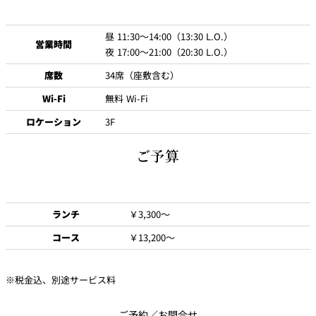
昼 11:30～14:00（13:30 L.O.）
個室のあるレ
営業時間
River Terrace
ストラン
夜 17:00～21:00（20:30 L.O.）
ご案内
席数
34席（座敷含む）
レストランキ
Wi-Fi
無料 Wi-Fi
ャンセルポリ
メールマガジ
シー及びキャ
ン"Letter
ッシュレス決
OTANI"ご登録
ロケーション
3F
済のご案内
フォーム
ご予算
ランチ
￥3,300～
コース
￥13,200～
※税金込、別途サービス料
ご予約／お問合せ