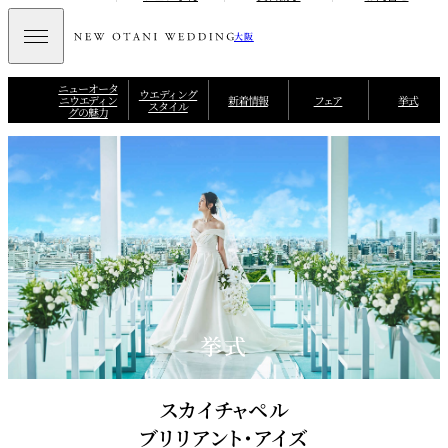
大阪
ニューオータ
ウエディング
ニウエディン
新着情報
フェア
挙式
スタイル
グの魅力
挙式
スカイチャペル
ブリリアント・アイズ