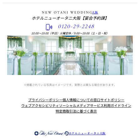
大阪
ホテルニューオータニ大阪
【宴会予約課】
0120-29-2248
10:00〜19:00（平日）火曜定休
／
9:00〜19:00（土・日・祝）
※掲載されている写真はイメージです。実際とは異なる場合があります。
プライバシーポリシー
個人情報についての窓口
サイトポリシー
ウェブアクセシビリティ
ソーシャルメディアサービス利用ガイドライン
特定商取引法に基づく表示
Instagram
Facebook
X
ホテルニューオータニ大阪