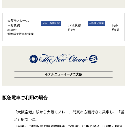
大阪モノレール
大阪（梅田）駅
大阪城公園駅
JR環状線
徒歩
＋阪急線
約9分
約3分
約30分
蛍池駅で阪急線乗換
ホテルニューオータニ大阪
阪急電車ご利用の場合
「大阪空港」駅から大阪モノレール門真市方面行きに乗車し、「蛍
池」駅で下車。
「蛍池」で阪急宝塚線梅田行き（2番線）に乗り換え「梅田」駅で