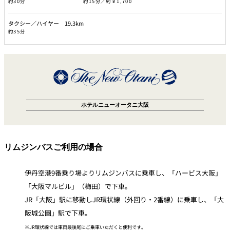
約30分
約15分／約￥1,700
タクシー／ハイヤー 19.3km
約35分
ホテルニューオータニ大阪
リムジンバスご利用の場合
伊丹空港9番乗り場よりリムジンバスに乗車し、「ハービス大阪」
「大阪マルビル」（梅田）で下車。
JR「大阪」駅に移動しJR環状線（外回り・2番線）に乗車し、「大
阪城公園」駅で下車。
※JR環状線では車両最後尾にご乗車いただくと便利です。