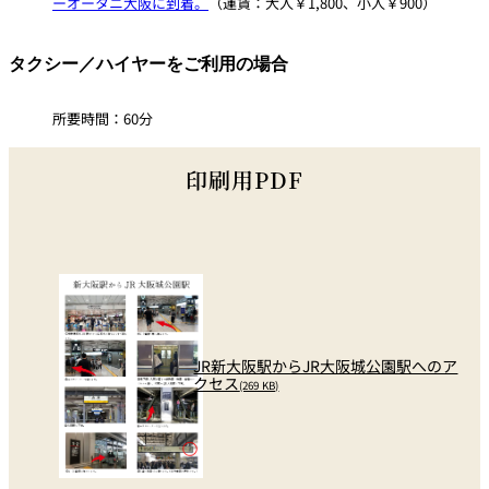
ーオータニ大阪に到着。
（運賃：大人￥1,800、小人￥900）
タクシー／ハイヤーをご利用の場合
所要時間：60分
印刷用PDF
JR新大阪駅からJR大阪城公園駅へのア
クセス
(269 KB)