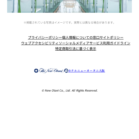
※掲載されている写真はイメージです。実際とは異なる場合があります。
プライバシーポリシー
個人情報についての窓口
サイトポリシー
ウェブアクセシビリティ
ソーシャルメディアサービス利用ガイドライン
特定商取引法に基づく表示
Instagram
Facebook
X
ホテルニューオータニ大阪
© New Otani Co., Ltd. All Rights Reserved.