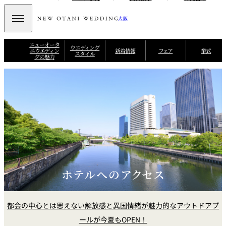
大阪
ニューオータ
ウエディング
ニウエディン
新着情報
フェア
挙式
スタイル
グの魅力
ホテルへのアクセス
都会の中心とは思えない解放感と異国情緒が魅力的なアウトドアプ
ールが今夏もOPEN！