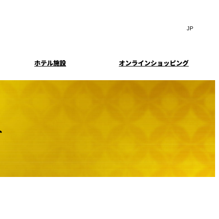
Search
言
サ
語
イ
切
ト
り
JP
(日本語)
替
ホテル施設
オンラインショッピング
内
え
EN
(English)
検
メ
中文(简)
(中文(简))
ニ
索
イド
特典とオプション
ュ
한국어
(한국어)
窓
ー
案内
報
スイート・エグゼクティ
フェア
を
を
Select Language
▼
ブフロアの特典
開
開
へ
閉
閉
ーキ
プラン
来館予約
IMA
乾山
ンド
つわ）」
UPストア
ン
クセス