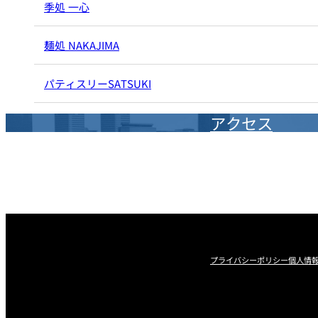
ルームサービス
季処 一心
個室
麺処 NAKAJIMA
River Terrace
ご案内
パティスリーSATSUKI
レストランキャンセ
リシー及びキャッシ
アクセス
ス決済のご案内
プライバシーポリシー
個人情