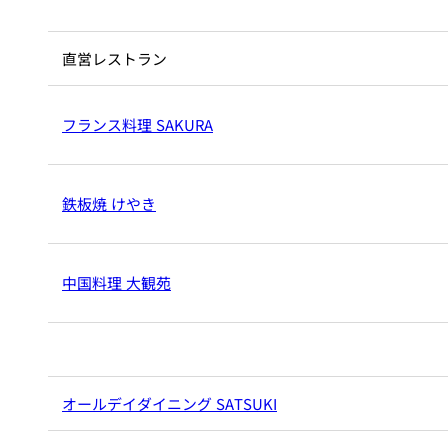
大観苑
創作料理
直営レストラン
味寛
フランス料理 SAKURA
カフェ・ラウンジ
レストラン＆
SATSUKI LOUNG
バー
鉄板焼 けやき
スイーツ
パティスリーSATSU
中国料理 大観苑
バー
キャッスル
ルームサービス
オールデイダイニング SATSUKI