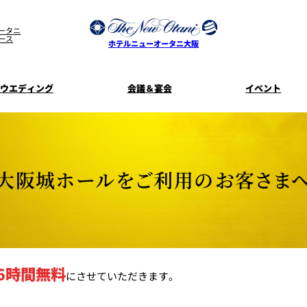
ータニ
ース
ホテルニューオータニ大阪
ウエディング
会議＆宴会
イベント
ウエディングスタイル
宿泊プラン一覧
プラン一覧
サービスガ
ディ
お料理のご
新着情
SATSUKI
せフ
大阪城ホールをご利用のお客さま
ルームサービス
披露宴
料理・ケ
季処 一心
麺処 NAKAJ
美食ウエディング
ドレスブラ
「ituwa（い
期間限定POP 
花外楼 大坂城店
藤尾
オープ
6時間無料
にさせていただきます。
資料請求
ホテルへのア