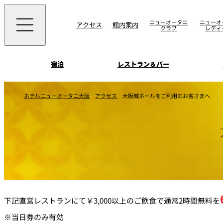
ニューオータニ
ニューオ
アクセス
館内案内
クラブ
レディ
宿泊
レストラン＆バー
西洋料理
宴会場一覧
客室一覧
ホテルニューオータニ大阪
アクセス
大阪城ホールをご利用のお客さまへ
ニューオータニウエ
会議＆宴会
ングの魅力
SAKURA
宿泊
宴会ご予約・お問合
日本料理
ォーム
朝食のご案内
挙式
ウエディング
ムービー
けやき
叙々苑 游玄亭
下記直営レストランにて￥3,000以上のご飲食で通常2時間無料を
中国料理
お問合せ
※当日券のみ有効