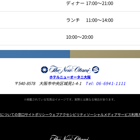
ディナー 17:00～21:00
ランチ 11:00～14:00
個室のあるレストラン
10:00～20:00
ルポ
ュレ
メールマガジン"Letter
OTANI"ご登録フォーム
ホテルニューオータニ大阪
〒540-8578 大阪市中央区城見1-4-1
Tel:
06-6941-1111
※掲載されている写真はイメージです。実際とは異なる場合があります。
報についての窓口
サイトポリシー
ウェブアクセシビリティ
ソーシャルメディアサービス利用
Instagram
Facebook
X