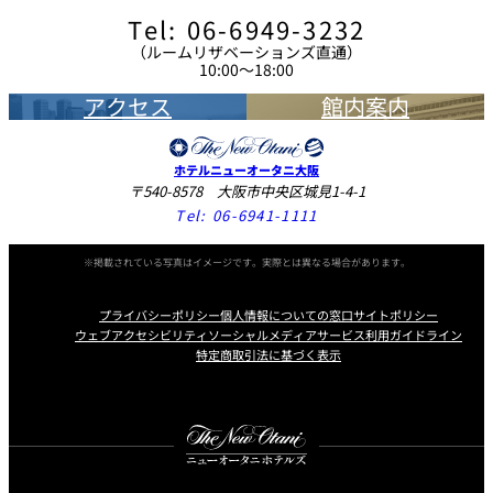
Tel: 06-6949-3232
（ルームリザベーションズ直通）
10:00～18:00
アクセス
館内案内
ホテルニューオータニ大阪
〒540-8578 大阪市中央区城見1-4-1
Tel:
06-6941-1111
※掲載されている写真はイメージです。実際とは異なる場合があります。
プライバシーポリシー
個人情報についての窓口
サイトポリシー
ウェブアクセシビリティ
ソーシャルメディアサービス利用ガイドライン
特定商取引法に基づく表示
Instagram
Facebook
X