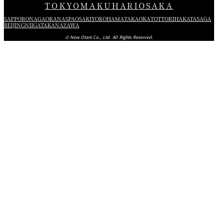
TOKYO
MAKUHARI
OSAKA
SAPPORO
NAGAOKA
NASPA
OSAKI
YOKOHAMA
TAKAOKA
TOTTORI
HAKATA
SAGA
BEIJING
NIIGATA
KANAZAWA
© New Otani Co., Ltd. All Rights Reserved.