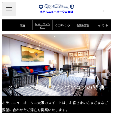
Search
言
サ
ホテルニューオータニ大阪
語
イ
切
り
ト
JP
レストラン＆
(日本語)
宿泊
ウエディング
会議＆宴会
イベント
バー
替
内
EN
(English)
え
西洋料理
メ
検
中文(简)
(中文(简))
宿
サ
ウ
ニ
泊
ー
エ
索
한국어
(한국어)
宴
プ
ュ
プ
ビ
デ
会
ラ
ラ
ス
ィ
ー
窓
SAKURA
SATSUKI
スイート・エグゼ
場
ン
Select Language
▼
ン
ガ
ン
を
クティブフロアの
一
一
一
イ
グ
を
日本料理
特典
覧
覧
開
お料理
覧
ド
ス
ニューオータニウ
タ
閉
開
新着情報
エディングの魅力
会
イ
ル
ウ
ル
議
閉
ー
宴
麺処
ム
会
エ
けやき
季処 一心
乾山
＆
NAKAJIMA
サ
ご
デ
宴
ー
予
挙式
披露宴
料理・ケーキ
朝食のご案内
ビ
約
ィ
会
ス
・
花外楼 大坂城
ン
お
スイート・エグゼクティブフロアの特典
叙々苑 游玄亭
藤尾
店
問
グ
ム
来
ドレスブランド
合
ー
館
中国料理
「ituwa（いつ
せ
ビ
予
わ）」
フ
ー
約
美食ウエディング
期間限定POP UP
ォ
ホテルニューオータニ大阪のスイートは、お客さまのさまざまなご
ストア オープン
ー
ム
大観苑
要望に合わせたご滞在を提案いたします。
お
資
問
料