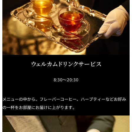
個室のあるレ
River Terrace
ストラン
ご案内
レストランキ
ャンセルポリ
メールマガジ
シー及びキャ
ン"Letter
ッシュレス決
OTANI"ご登録
済のご案内
フォーム
ウェルカムドリンクサービス
8:30～20:30
メニューの中から、フレーバーコーヒー、ハーブティーなどお好み
の一杯をお部屋にお届けに上がります。