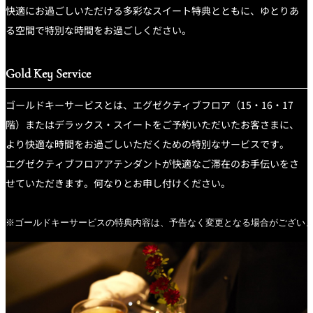
創作料理
ホテルへのアクセ
合
請
快適にお過ごしいただける多彩なスイート特典とともに、ゆとりあ
ス
せ
求
る空間で特別な時間をお過ごしください。
味寛
カフェ・ラウンジ
Gold Key Service
レス
SATSUKI
LOUNGE
ゴールドキーサービスとは、エグゼクティブフロア（15・16・17
トラ
ン＆
スイーツ
階）またはデラックス・スイートをご予約いただいたお客さまに、
バー
より快適な時間をお過ごしいただくための特別なサービスです。
パティスリー
エグゼクティブフロアアテンダントが快適なご滞在のお手伝いをさ
SATSUKI
せていただきます。何なりとお申し付けください。
バー
フォーシーズ
※ゴールドキーサービスの特典内容は、予告なく変更となる場合がござい
キャッスル
ンズ
ルームサービス
ルームサービ
ス
個室