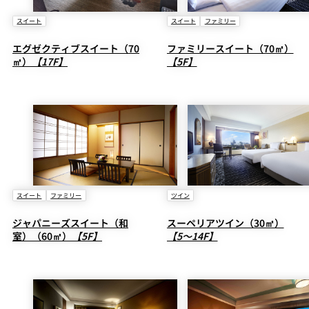
スイート
スイート
ファミリー
エグゼクティブスイート（70
ファミリースイート（70㎡）
㎡）
【17F】
【5F】
スイート
ファミリー
ツイン
ジャパニーズスイート（和
スーペリアツイン（30㎡）
室）（60㎡）
【5F】
【5～14F】