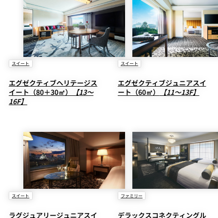
創作料理
ホテルへのアクセ
合
請
ス
せ
求
味寛
カフェ・ラウンジ
レス
スイート
スイート
SATSUKI
LOUNGE
トラ
エグゼクティブヘリテージス
エグゼクティブジュニアスイ
ン＆
スイーツ
イート（80＋30㎡）
【13～
ート（60㎡）
【11～13F】
バー
16F】
パティスリー
SATSUKI
バー
フォーシーズ
キャッスル
ンズ
ルームサービス
スイート
ファミリー
ルームサービ
ス
ラグジュアリージュニアスイ
デラックスコネクティングル
個室