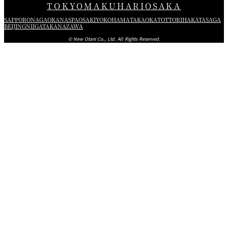
TOKYO
MAKUHARI
OSAKA
SAPPORO
NAGAOKA
NASPA
OSAKI
YOKOHAMA
TAKAOKA
TOTTORI
HAKATA
SAGA
BEIJING
NIIGATA
KANAZAWA
© New Otani Co., Ltd. All Rights Reserved.