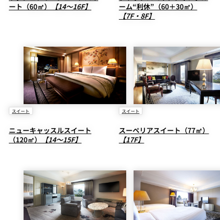
ート（60㎡）
【14～16F】
ーム“利休”（60＋30㎡）
【7F・8F】
個室のあるレ
River Terrace
ストラン
ご案内
レストランキ
ャンセルポリ
メールマガジ
シー及びキャ
ン"Letter
ッシュレス決
OTANI"ご登録
済のご案内
フォーム
スイート
スイート
ニューキャッスルスイート
スーペリアスイート（77㎡）
（120㎡）
【14～15F】
【17F】