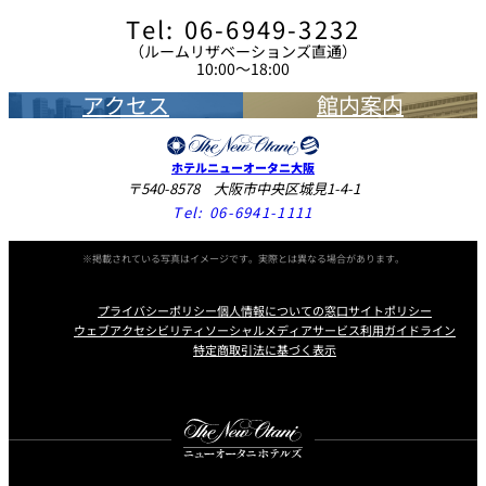
Tel: 06-6949-3232
（ルームリザベーションズ直通）
10:00～18:00
アクセス
館内案内
ホテルニューオータニ大阪
〒540-8578 大阪市中央区城見1-4-1
Tel:
06-6941-1111
※掲載されている写真はイメージです。実際とは異なる場合があります。
プライバシーポリシー
個人情報についての窓口
サイトポリシー
ウェブアクセシビリティ
ソーシャルメディアサービス利用ガイドライン
特定商取引法に基づく表示
Instagram
Facebook
X