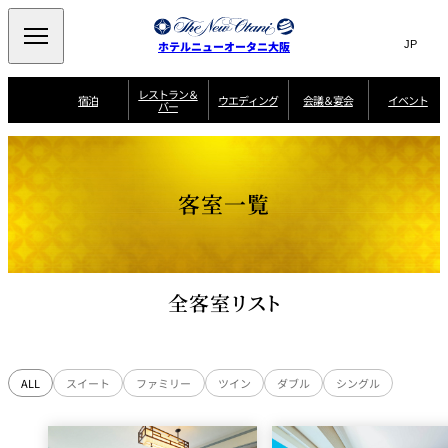
Search
言
サ
ホテルニューオータニ大阪
語
イ
切
り
ト
JP
レストラン＆
(日本語)
宿泊
ウエディング
会議＆宴会
イベント
バー
替
内
EN
(English)
え
西洋料理
メ
検
中文(简)
(中文(简))
宿
サ
ウ
ニ
泊
ー
エ
索
한국어
(한국어)
宴
プ
ュ
プ
ビ
デ
会
ラ
ラ
ス
ィ
ー
窓
SAKURA
SATSUKI
スイート・エグゼ
場
ン
Select Language
▼
客室一覧
ン
ガ
ン
を
クティブフロアの
一
一
一
イ
グ
を
日本料理
特典
覧
覧
開
お料理
覧
ド
ス
ニューオータニウ
タ
閉
開
新着情報
エディングの魅力
会
イ
ル
ウ
ル
議
閉
ー
宴
麺処
ム
会
エ
けやき
季処 一心
乾山
＆
NAKAJIMA
サ
ご
デ
全客室リスト
宴
ー
予
挙式
披露宴
料理・ケーキ
朝食のご案内
ビ
約
ィ
会
ス
・
花外楼 大坂城
ン
お
叙々苑 游玄亭
藤尾
店
問
グ
ム
来
ドレスブランド
合
ー
館
中国料理
「ituwa（いつ
せ
ビ
予
わ）」
フ
ALL
スイート
ファミリー
ツイン
ダブル
シングル
ー
約
美食ウエディング
期間限定POP UP
ォ
ストア オープン
ー
ム
大観苑
お
資
問
料