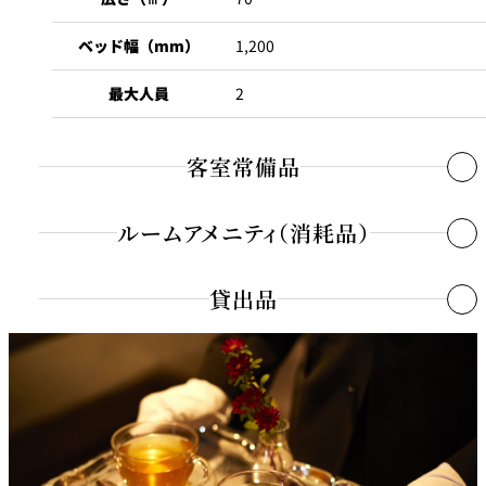
ベッド幅（mm）
1,200
個室のあるレ
River Terrace
ストラン
最大人員
2
ご案内
レストランキ
ャンセルポリ
メールマガジ
客室常備品
シー及びキャ
ン"Letter
ッシュレス決
OTANI"ご登録
済のご案内
フォーム
高速インターネット回線
○
ルームアメニティ（消耗品）
電話2回線
○
シャンプー
○
貸出品
電話（ヴォイスメール）対応
○
リンス
○
各種携帯電話充電器
○
TV
○
ボディソープ
○
マルチアダプター
○
時計
○
ボディローション
○
アイロン
○
冷蔵庫
○
石鹸
○
アイロン台
○
グラス
○
歯ブラシ
○