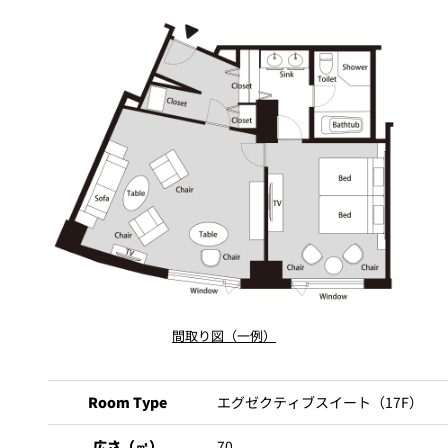
創作料理
ホテルへのアクセ
合
請
ス
せ
求
味寛
カフェ・ラウンジ
レス
SATSUKI
LOUNGE
トラ
ン＆
スイーツ
バー
パティスリー
SATSUKI
バー
フォーシーズ
キャッスル
ンズ
間取り図（一例）
ルームサービス
Room Type
エグゼクティブスイート（17F）
ルームサービ
ス
広さ（㎡）
70
個室