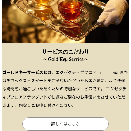
ズボンプレッサー
○
湯呑
○
スリッパ
○
加湿器
○
ドライヤー
○
綿棒
○
そば殻枕
○
ハンガー
○
化粧品（メイク落とし、洗顔料、化粧水、乳液）
○
デスクランプ
○
靴べら
○
ヘアバンド
○
拡大鏡
○
タオル
○
衣類用クリーナー
○
体重計
○
リラックスウエア
○
サービスのこだわり
シューシャインクロス
○
～Gold Key Service～
花瓶
○
コーヒーカップ
○
ランドリーバッグ
○
Blu-ray／DVDプレイヤー
○
Blu-ray／DVDプレイヤー
○
ソーイングキット
○
ゴールドキーサービスとは
、エグゼクティブフロア
また
（15・16・17階）
体重計
○
はデラックス・スイートをご予約いただいたお客さまに、より快適
便箋
○
な時間をお過ごしいただくための特別なサービスです。 エグゼクテ
金庫
○
封筒
○
ィブフロアアテンダントが快適なご滞在のお手伝いをさせていただ
加湿空気清浄機
○
ボールペン
○
きます。何なりとお申し付けください。
髭剃り、シェービングフォーム
○
シャワーキャップ
○
詳しくはこちら
ヘアブラシ
○