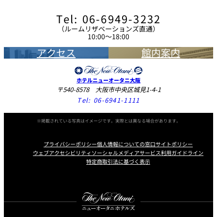
Tel: 06-6949-3232
（ルームリザベーションズ直通）
10:00～18:00
アクセス
館内案内
ホテルニューオータニ大阪
〒540-8578 大阪市中央区城見1-4-1
Tel:
06-6941-1111
※掲載されている写真はイメージです。実際とは異なる場合があります。
プライバシーポリシー
個人情報についての窓口
サイトポリシー
ウェブアクセシビリティ
ソーシャルメディアサービス利用ガイドライン
特定商取引法に基づく表示
Instagram
Facebook
X