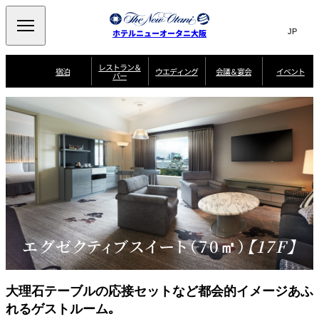
Search
言
サ
ホテルニューオータニ大阪
語
イ
切
り
ト
JP
レストラン＆
(日本語)
宿泊
ウエディング
会議＆宴会
イベント
バー
替
内
EN
(English)
え
西洋料理
メ
検
中文(简)
(中文(简))
宿
サ
ウ
ニ
泊
ー
エ
索
한국어
(한국어)
宴
プ
ュ
プ
ビ
デ
会
ラ
ラ
ス
ィ
ー
窓
SAKURA
SATSUKI
スイート・エグゼ
場
ン
Select Language
▼
ン
ガ
ン
を
クティブフロアの
一
一
一
イ
グ
を
日本料理
特典
覧
覧
開
お料理
覧
ド
ス
ニューオータニウ
タ
閉
開
新着情報
エディングの魅力
会
イ
ル
ウ
ル
議
閉
ー
宴
麺処
ム
会
エ
けやき
季処 一心
乾山
＆
NAKAJIMA
サ
ご
デ
宴
ー
予
挙式
披露宴
料理・ケーキ
朝食のご案内
ビ
約
ィ
会
ス
・
花外楼 大坂城
ン
お
エグゼクティブスイート（70㎡）
【17F】
叙々苑 游玄亭
藤尾
店
問
グ
ム
来
ドレスブランド
合
ー
館
中国料理
「ituwa（いつ
せ
ビ
予
わ）」
フ
ー
約
美食ウエディング
期間限定POP UP
ォ
ストア オープン
ー
大理石テーブルの応接セットなど都会的イメージあふ
ム
大観苑
れるゲストルーム｡
お
資
問
料