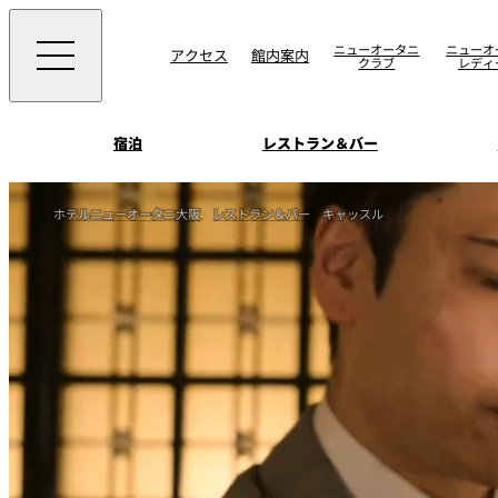
ニューオータニ
ニューオ
アクセス
館内案内
クラブ
レディ
宿泊
レストラン＆バー
西洋料理
宴会場一覧
客室一覧
ホテルニューオータニ大阪
レストラン＆バー
キャッスル
ニューオータニウエ
会議＆宴会
ングの魅力
SAKURA
宿泊
宴会ご予約・お問合
日本料理
ォーム
朝食のご案内
挙式
ウエディング
ムービー
けやき
叙々苑 游玄亭
中国料理
お問合せ