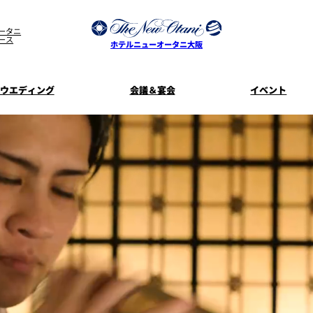
ータニ
ース
ホテルニューオータニ大阪
ウエディング
会議＆宴会
イベント
ウエディングスタイル
宿泊プラン一覧
プラン一覧
サービスガ
ディ
お料理のご
新着情
SATSUKI
せフ
ルームサービス
披露宴
料理・ケ
季処 一心
麺処 NAKAJ
美食ウエディング
ドレスブラ
「ituwa（い
期間限定POP 
花外楼 大坂城店
藤尾
オープ
資料請求
ホテルへのア