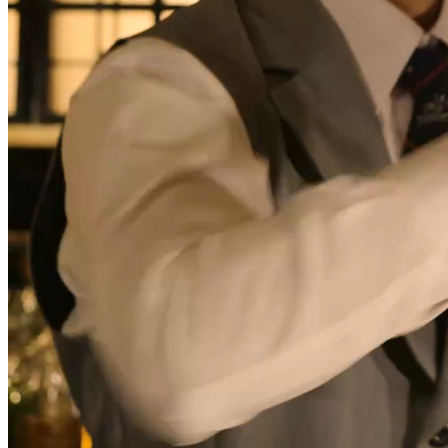
大観苑
創作料理
味寛
カフェ・ラウンジ
レストラン＆
SATSUKI LOUNG
バー
スイーツ
パティスリーSATSU
バー
キャッスル
ルームサービス