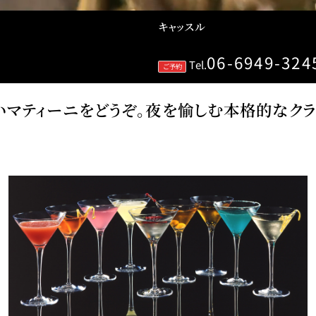
キャッスル
06-6949-324
個室のあるレストラン
Tel.
ご予約
いマティーニをどうぞ。夜を愉しむ本格的なクラ
ルポ
ュレ
メールマガジン"Letter
OTANI"ご登録フォーム