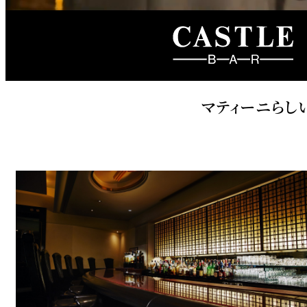
ルームサービス
個室
River Terrace
ご案内
マティーニらし
レストランキャンセ
リシー及びキャッシ
ス決済のご案内