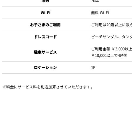
席数
70席
ラムレーズンバター
個室（大）
Wi-Fi
無料 Wi-Fi
”レストラン特別優待のご案内”
ビール
ソフトドリ
お子さまのご利用
ご利用は20歳以上に限
おかき盛り合わせ
ドレスコード
ビーチサンダル、タン
ニューオータニレディース
会員優待・特典
ご利用金額 ￥3,000以
駐車サービス
ナッツ
ご利用料金の10％割引
￥10,000以上で4時間
ピノル（New Otani Ladiesポイント）加算
ロケーション
1F
燻製職人のミックスナッツ
※料金にサービス料を別途加算させていただきます。
お会計時に会員カードをご提示ください。
ご提示がない場合は優待料金は適用いたしかねますのでご注意ください。
いずれも特別プランには適用されない場合がございますので、お問い合わせく
オリーブ盛り合わせ3種
他の特典との併用はご遠慮ください。
オイルサーディン