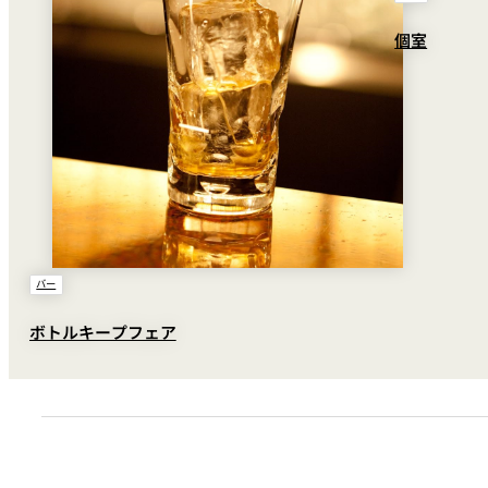
個室
カクテル
バー
ボトルキープフェア
ウイスキー