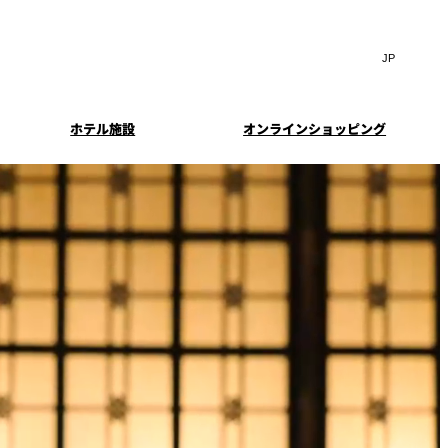
Search
言
サ
語
イ
切
ト
り
JP
(日本語)
替
ホテル施設
オンラインショッピング
内
え
EN
(English)
検
メ
中文(简)
(中文(简))
ニ
索
イド
特典とオプション
ュ
한국어
(한국어)
窓
ー
案内
報
スイート・エグゼクティ
フェア
を
を
Select Language
▼
ブフロアの特典
開
開
閉
閉
ーキ
プラン
来館予約
IMA
乾山
ンド
つわ）」
UPストア
ン
クセス