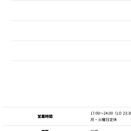
大切なお客さまを招いての格式高いお食事会にも、ご友人との飾
大切なお客さまとのお食事や、ご友人とのお集まりとあらゆる機
個室（小）
■■記念日・誕生日に■■
ニューオータニクラブ
会員優待・特典
北海道産サルシッチャ
ク
＜記念日＞
「結婚記念日」「銀婚式」「金婚式」「ご入園・ご入学」「ご卒
サービス料50％割引
New Otani Clubポイント加算
＜誕生日＞
スナック
17:00～24:00（LO 23:
レストラン特別優待のご案内
営業時間
「還暦（60歳）」「古希（70歳）」「喜寿（77歳）」「傘寿（8
月・火曜日定休
個室料無料