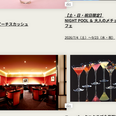
バー
【土・日・祝日限定】
NIGHT POOL ＆ 大人の〆
ピーチスカッシュ
フェ
2026/7/4（土）～9/23（水・祝）
バー