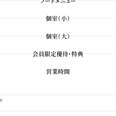
フードメニュー
個室（小）
個室（大）
らないひとときにも。
会員限定優待・特典
会にご利用いただけます。
【人数】4～12名さま
【個室料】￥5,500
営業時間
リームたらこスパゲッティ
大人の〆チョコレート
業」「ご就職」
30）
0歳）」「米寿（88歳）」「卒寿（90歳）」「白寿（99歳）」「紀寿