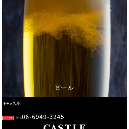
創作料理
ホテルへのアクセ
合
請
ス
せ
求
味寛
カフェ・ラウンジ
レス
SATSUKI
LOUNGE
トラ
ン＆
スイーツ
バー
パティスリー
SATSUKI
バー
ビール
フォーシーズ
キャッスル
ンズ
ルームサービス
キャッスル
06-6949-3245
Tel.
ルームサービ
ご予約
ス
個室