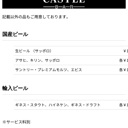
個室のあるレ
記載以外の品もご用意しております。
River Terrace
ストラン
ご案内
国産ビール
レストランキ
ャンセルポリ
メールマガジ
シー及びキャ
ン"Letter
ッシュレス決
OTANI"ご登録
済のご案内
生ビール （サッポロ）
￥1
フォーム
アサヒ、キリン、サッポロ
各￥1
サントリー・プレミアムモルツ、エビス
各￥1
輸入ビール
ギネス・スタウト、ハイネケン、ギネス・ドラフト
各￥1
※サービス料別