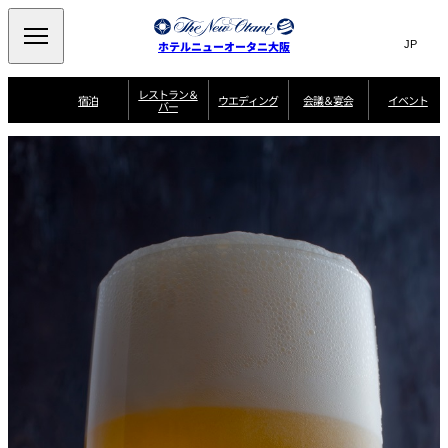
Search
言
サ
ホテルニューオータニ大阪
語
イ
切
り
ト
JP
レストラン＆
(日本語)
宿泊
ウエディング
会議＆宴会
イベント
バー
替
内
EN
(English)
え
西洋料理
メ
検
中文(简)
(中文(简))
宿
サ
ウ
ニ
泊
ー
エ
索
한국어
(한국어)
宴
プ
ュ
プ
ビ
デ
会
ラ
ラ
ス
ィ
ー
窓
SAKURA
SATSUKI
スイート・エグゼ
場
ン
Select Language
▼
ン
ガ
ン
を
クティブフロアの
一
一
一
イ
グ
を
日本料理
特典
覧
覧
開
お料理
覧
ド
ス
ニューオータニウ
タ
閉
開
新着情報
エディングの魅力
会
イ
ル
ウ
ル
議
閉
ー
宴
麺処
ム
会
エ
けやき
季処 一心
乾山
＆
NAKAJIMA
サ
ご
デ
宴
ー
予
挙式
披露宴
料理・ケーキ
朝食のご案内
ビ
約
ィ
会
ス
・
花外楼 大坂城
ン
お
叙々苑 游玄亭
藤尾
店
問
グ
ム
来
ドレスブランド
合
ー
館
中国料理
「ituwa（いつ
せ
ビ
予
わ）」
フ
ー
約
美食ウエディング
期間限定POP UP
ォ
ストア オープン
ー
ム
大観苑
お
資
問
料