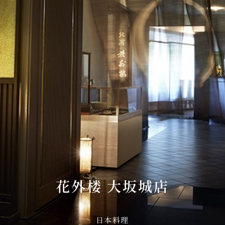
E
KI
花外楼 大坂城店
フォーシーズンズ
日本料理