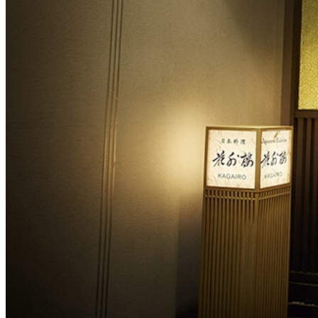
大観苑
創作料理
味寛
カフェ・ラウンジ
レストラン＆
SATSUKI LOUNG
バー
スイーツ
パティスリーSATSU
バー
キャッスル
ルームサービス