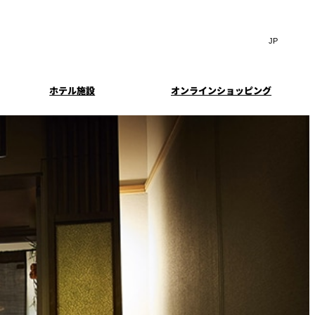
Search
言
サ
語
イ
切
ト
り
JP
(日本語)
替
ホテル施設
オンラインショッピング
内
え
EN
(English)
検
メ
中文(简)
(中文(简))
ニ
索
イド
特典とオプション
ュ
한국어
(한국어)
窓
ー
案内
報
スイート・エグゼクティ
フェア
を
を
Select Language
▼
ブフロアの特典
開
開
閉
閉
ーキ
プラン
来館予約
IMA
乾山
ンド
つわ）」
UPストア
ン
クセス