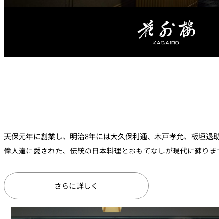
ルームサービス
個室
River Terrace
ご案内
レストランキャンセ
リシー及びキャッシ
ス決済のご案内
天保元年に創業し、明治8年には大久保利通、木戸孝允、板垣退
偉人達に愛された、伝統の日本料理とおもてなしが現代に蘇りま
さらに詳しく