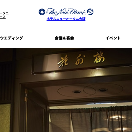
ータニ
ース
ホテルニューオータニ大阪
ウエディング
会議＆宴会
イベント
ウエディングスタイル
宿泊プラン一覧
プラン一覧
サービスガ
ディ
お料理のご
新着情
SATSUKI
せフ
ルームサービス
披露宴
料理・ケ
季処 一心
麺処 NAKAJ
美食ウエディング
ドレスブラ
「ituwa（い
期間限定POP 
花外楼 大坂城店
藤尾
オープ
資料請求
ホテルへのア