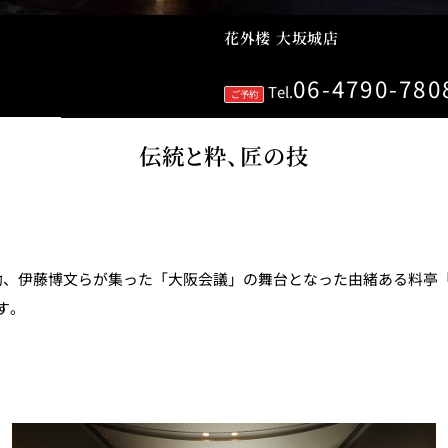
花外楼 大坂城店
06-4790-780
個室のあるレストラン
Tel.
ご予約
伝統と粋、匠の技
ルポ
ュレ
メールマガジン"Letter
OTANI"ご登録フォーム
助、伊藤博文らが集った「大阪会議」の舞台となった由緒ある料亭
す。