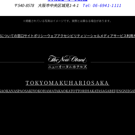
〒540-8578 大阪市中央区城見1-4-1
Tel:
06-6941-1111
※掲載されている写真はイメージです。実際とは異なる場合があります。
報についての窓口
サイトポリシー
ウェブアクセシビリティ
ソーシャルメディアサービス利用
Instagram
Facebook
X
TOKYO
MAKUHARI
OSAKA
GAOKA
NASPA
OSAKI
YOKOHAMA
TAKAOKA
TOTTORI
HAKATA
SAGA
BEIJING
NIIGA