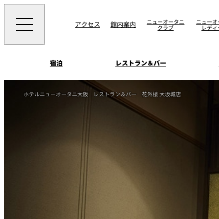
ニューオータニ
ニューオ
アクセス
館内案内
クラブ
レディ
宿泊
レストラン＆バー
西洋料理
宴会場一覧
客室一覧
ホテルニューオータニ大阪
レストラン＆バー
花外楼 大坂城店
ニューオータニウエ
会議＆宴会
ングの魅力
SAKURA
宿泊
宴会ご予約・お問合
日本料理
ォーム
朝食のご案内
挙式
ウエディング
ムービー
けやき
叙々苑 游玄亭
中国料理
お問合せ