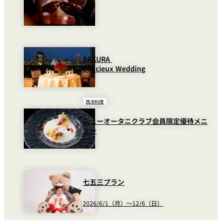
SAKURA
Délicieux Wedding
西洋料理
ニューオータニクラブ会員限定優待メニ
ュー
七五三プラン
2026/6/1（月）～12/6（日）