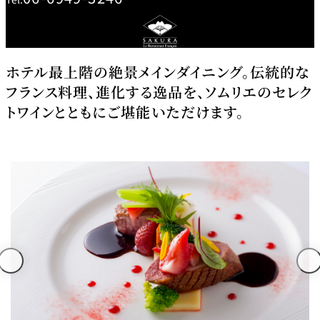
創作料理
ホテルへのアクセ
合
請
ス
せ
求
味寛
カフェ・ラウンジ
ホテル最上階の絶景メインダイニング。伝統的な
フランス料理、進化する逸品を、ソムリエのセレク
レス
SATSUKI
LOUNGE
トワインとともにご堪能いただけます。
トラ
ン＆
スイーツ
バー
パティスリー
SATSUKI
バー
フォーシーズ
キャッスル
ンズ
ルームサービス
ルームサービ
ス
個室