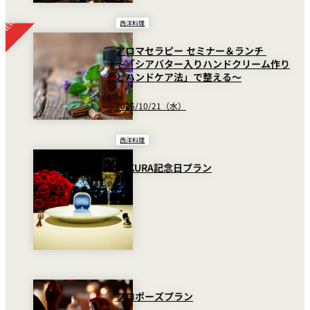
西洋料理
アロマセラピー セミナー＆ランチ
～「シアバター入りハンドクリーム作り
とハンドケア法」で整える～
2026/10/21（水）
西洋料理
SAKURA記念日プラン
プロポーズプラン