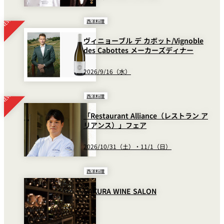
西洋料理
ヴィニョーブル デ カボット/Vignoble
des Cabottes メーカーズディナー
2026/9/16（水）
西洋料理
「Restaurant Alliance（レストラン ア
リアンス）」フェア
2026/10/31（土）・11/1（日）
西洋料理
SAKURA WINE SALON