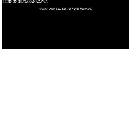
BEIJING
NIIGATA
KANAZAWA
Lumière～ルミエール～
1名さま ￥19,000
© New Otani Co., Ltd. All Rights Reserved.
カナッペ
※サービス料別
燻煙薫る青森県産サーモンのタルタルとコンディメント
オニオンムースリーヌとキャヴィアを飾って
* * *
香ばしい焼きトウモロコシのヴルーテスープ
Sakura～サクラ～
高知県宿毛湾直送鮮魚 本日の調理法とソースにて
カナッペ 2種の味わい
ウニとキャビアを飾ったホワイトアスパラガスムース
しっとり焼き上げた和牛フィレ肉のロティ
ブイヤベースジュレに香草オイルのアクセント
香り豊かなマデイラソースと彩り華やぐ菜園
キャビア（10g） up（＋￥5,000）
又は
黒毛和種A4ランク銘柄牛フィレ肉のロティ
ブルゴーニュからの便り