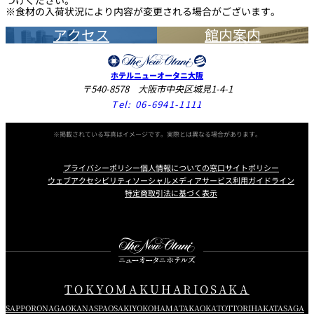
つけください。
香り豊かなマデイラソースと彩り華やぐ菜園（
＋￥2,900
）
※食材の入荷状況により内容が変更される場合がございます。
又は
しっとり焼き上げた和牛フィレ肉のロティ
アクセス
館内案内
※メインディツシュへの追加
香り豊かなマデイラソースと彩り華やぐ菜園
フォアグラポワレ（＋￥2,000）
又は
ホテルニューオータニ大阪
黒毛和種A4ランク銘柄牛フィレ肉のロティ
〒540-8578 大阪市中央区城見1-4-1
Tel:
06-6941-1111
芳醇な赤ワインソースと季節の彩り（
＋￥3,000
）
パイナップルのデクリネゾン
又は
パイナップルのグラス キャラメリゼ レモングラスのジュレ
※掲載されている写真はイメージです。実際とは異なる場合があります。
京都七谷鴨胸肉のロティ 柑橘ソース（
＋￥2,000
）
又は
プライバシーポリシー
個人情報についての窓口
サイトポリシー
食後のお飲物と小菓子
ウェブアクセシビリティ
ソーシャルメディアサービス利用ガイドライン
※メインディツシュへの追加
特定商取引法に基づく表示
フォアグラポワレ（＋￥2,000）
1名さま ￥9,000
Instagram
Facebook
X
※サービス料別
ココカフェとマンゴーのマリアージュ
* * *
TOKYO
MAKUHARI
OSAKA
食後のお飲物と小菓子
SAPPORO
NAGAOKA
NASPA
OSAKI
YOKOHAMA
TAKAOKA
TOTTORI
HAKATA
SAGA