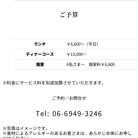
ご提示がない場合は優待料金は適用いたしかねますのでご注意ください。
【人数】6～12名さま
ル・シャト
＜誕生日＞
いずれも特別プランには適用されない場合がございますので、お問い合わせ
ご予算
【個室料】￥6,600（ニューオータニクラブ会員は
Fleurie～フルーリー～
* * *
ー
ください。
「還暦（60歳）」「古希（70歳）」「喜寿（77歳）」「傘寿（80
無料）
他の特典との併用はご遠慮ください。
歳）」「米寿（88歳）」「卒寿（90歳）」「白寿（99歳）」「紀寿
カナッペ
Cristal～クリスタル～
（100歳）」
ランチ
￥6,600～（平日）
燻煙薫る青森県産サーモンのタルタルとコンディメント
カナッペ 2種の味わい
ディナーコース
￥13,000～
オニオンムースリーヌと共に
【人数】6～18名さま
個室
6名さま～ 個室料￥6,600
ラ・セー
ウニとキャビア飾ったホワイトアスパラガスムース
【個室料】￥6,600（ニューオータニクラブ会員は
ヌ
香ばしい焼きトウモロコシのヴルーテスープ
ブイヤベースジュレに香草オイルのアクセント
無料）
※料金にサービス料を別途加算させていただきます。
キャビア10g up（＋￥5,000）
高知県宿毛湾直送鮮魚 本日の調理法とソースにて
ご予約／お問合せ
ブルゴーニュからの便り
数種の貝のフリカッセ 新緑を纏ったクレソンのソース
Tel: 06-6949-3246
ブルターニュ産豚肩ロースのロティ シャルキュティエール風
又は
高知県宿毛湾直送鮮魚 本日の調理法とソースにて
※写真はイメージです。
しっとり焼き上げた和牛フィレ肉のロティ
※食材によるアレルギーのあるお客さまは、あらかじめ係にお申し