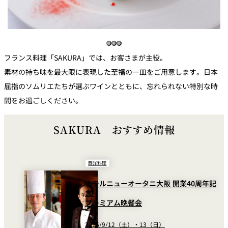
個室のあるレ
River Terrace
ストラン
ご案内
フランス料理「SAKURA」では、お客さまが主役。
レストランキ
素材の持ち味を最大限に表現した至福の一皿をご用意します。日本
ャンセルポリ
メールマガジ
シー及びキャ
ン"Letter
ッシュレス決
屈指のソムリエたちが選ぶワインとともに、忘れられない特別な時
OTANI"ご登録
済のご案内
フォーム
間をお過ごしください。
SAKURA おすすめ情報
西洋料理
ホテルニューオータニ大阪 開業40周年記
念
プレミアム晩餐会
2026/9/12（土）・13（日）