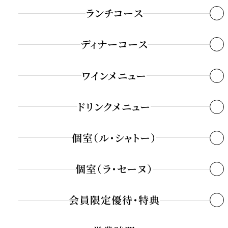
ランチコース
ディナーコース
Marguerite～マルグリット～
カナッペ
ワインメニュー
Château～シャトー～
燻煙薫る青森県産サーモンのタルタルとコンディメント
カナッペ 2種の味わい
ドリンクメニュー
オニオンムースリーヌと共に
ウニとキャビアを飾ったホワイトアスパラガスムース
個室（ル・シャトー）
昼：￥2
香ばしい焼きトウモロコシのヴルーテスープ
ブイヤベースジュレに香草オイルのアクセント
グラスシャンパーニュ
キャビア10g up（＋￥5,000）
夜：￥3
個室（ラ・セーヌ）
ブルターニュ産豚肩ロースのロティ シャルキュティエール風
高知県宿毛湾直送鮮魚 本日の調理法とソースにて
昼：￥2
又は
会員限定優待・特典
高知県宿毛湾直送鮮魚 本日の調理法とソースにて
グラスワイン（白、赤、ロゼ）
夜：￥2
又は
しっとり焼き上げた和牛フィレ肉のロティ