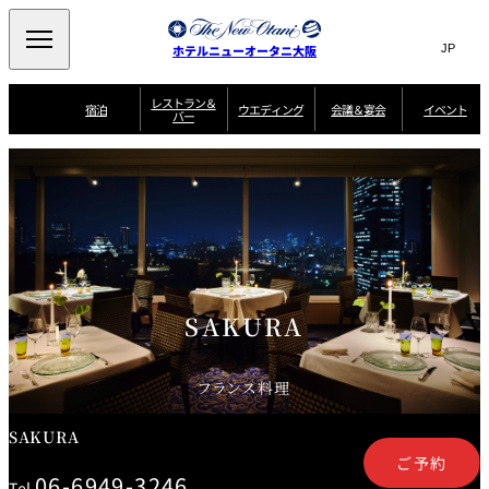
Search
言
サ
ホテルニューオータニ大阪
語
イ
切
り
ト
JP
レストラン＆
(日本語)
宿泊
ウエディング
会議＆宴会
イベント
バー
替
内
EN
(English)
え
西洋料理
メ
検
中文(简)
(中文(简))
宿
サ
ウ
ニ
泊
ー
エ
索
한국어
(한국어)
宴
プ
ュ
プ
ビ
デ
会
ラ
ラ
ス
ィ
ー
窓
SAKURA
SATSUKI
スイート・エグゼ
場
ン
Select Language
▼
ン
ガ
ン
を
クティブフロアの
一
一
一
イ
グ
を
日本料理
特典
覧
覧
開
お料理
覧
ド
ス
ニューオータニウ
タ
閉
開
新着情報
エディングの魅力
会
イ
ル
ウ
ル
議
閉
ー
宴
麺処
ム
会
エ
けやき
季処 一心
乾山
＆
NAKAJIMA
サ
ご
SAKURA
デ
宴
ー
予
挙式
披露宴
料理・ケーキ
朝食のご案内
ビ
約
ィ
会
ス
・
花外楼 大坂城
ン
お
叙々苑 游玄亭
藤尾
店
問
グ
ム
来
フランス料理
ドレスブランド
合
ー
館
中国料理
「ituwa（いつ
せ
ビ
予
わ）」
フ
ー
約
美食ウエディング
期間限定POP UP
ォ
SAKURA
ストア オープン
ー
ム
ご予約
大観苑
お
資
06-6949-3246
Tel.
問
料