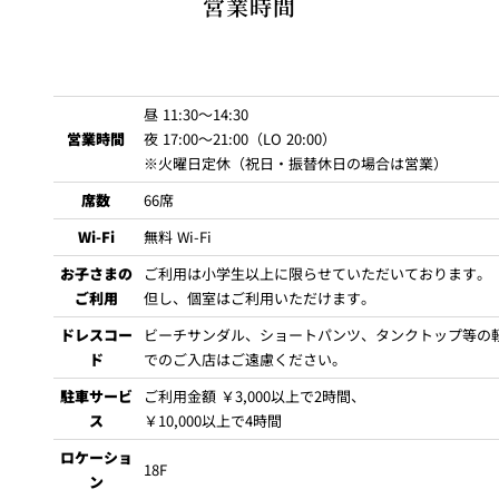
営業時間
ニューオータニクラブ
会員優待・特典
しっとり焼き上げた和牛フィレ肉のロティ
香り豊かなマデイラソースと彩り華やぐ菜園
昼：￥2
香り豊かなマデイラソースと彩り華やぐ菜園（
＋￥2,900
）
スパークリングワイン（ノンアルコールスパークリング
又は
サービス料50％割引
ワイン）
夜：￥2
又は
黒毛和種A4ランク銘柄牛フィレ肉のロティ
SAKURA WINE LIST
New Otani Clubポイント加算
※メインディツシュへの追加
芳醇な赤ワインソースと季節の彩り（
＋￥3,000
）
昼 11:30～14:30
レストラン特別優待のご案内
グラスビール（プレミアムモルツ）
￥1
フォアグラポワレ（￥2,000）
営業時間
夜 17:00～21:00（LO 20:00）
又は
個室料無料
※火曜日定休（祝日・振替休日の場合は営業）
フルーツジュース
￥1
※メインディツシュへの追加
※写真はイメージです。
席数
66席
フォアグラポワレ（＋￥2,000）
コーラ
￥1
パイナップルのデクリネゾン
”レストラン特別優待のご案内”
Wi-Fi
無料 Wi-Fi
ジンジャエール
￥1
パイナップルのグラス キャラメリゼ レモングラスのジュレ
四季折々の大阪城公園の絶景がお愉しみいただける明るく優雅な個
※写真はイメージです。
お子さまの
ご利用は小学生以上に限らせていただいております。
ウーロン茶
￥1
室をご用意しております。 大切なお客さまとのお食事や、ご友人と
ココカフェとマンゴーのマリアージュ
ご利用
但し、個室はご利用いただけます。
ニューオータニレディース
会員優待・特典
食後のお飲物と小菓子
のお集まりとあらゆる機会にご利用いただけます。
ミネラルウォーター
￥9
一年の節目、人生の節目となる特別な一日を、ホテルのメインダイ
ドレスコー
ビーチサンダル、ショートパンツ、タンクトップ等の
食後のお飲物と小菓子
ニング「フランス料理SAKURA」が素敵に彩ります。
ド
でのご入店はご遠慮ください。
ご利用料金の10％割引
1名さま ￥6,600
■■お顔合わせや結納に■■
※サービス料別
駐車サービ
ご利用金額 ￥3,000以上で2時間、
ピノル（New Otani Ladiesポイント）加算
大事な方々をお招きするにふさわしい上質なプライベート空間で、
1名さま ￥13,000
■■記念日・誕生日に■■
ス
￥10,000以上で4時間
※サービス料別
大切なハレの日のお手伝いをさせて戴きます。
＜記念日＞
ロケーショ
※サービス料別
18F
「銀婚式」「金婚式」「ご入園・ご入学」「ご卒業」「ご就職」
ン
* * *
お会計時に会員カードをご提示ください。