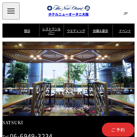
Search
言
サ
ホテルニューオータニ大阪
語
イ
切
り
ト
JP
レストラン＆
(日本語)
宿泊
ウエディング
会議＆宴会
イベント
バー
替
内
EN
(English)
え
西洋料理
メ
検
中文(简)
(中文(简))
宿
サ
ウ
ニ
泊
ー
エ
索
한국어
(한국어)
宴
プ
ュ
プ
ビ
デ
会
ラ
ラ
ス
ィ
ー
窓
SAKURA
SATSUKI
スイート・エグゼ
場
ン
Select Language
▼
ン
ガ
ン
を
クティブフロアの
一
一
一
イ
グ
を
日本料理
特典
覧
覧
開
お料理
覧
ド
ス
ニューオータニウ
タ
閉
開
新着情報
エディングの魅力
会
イ
ル
ウ
ル
議
閉
ー
宴
麺処
ム
会
エ
けやき
季処 一心
乾山
＆
NAKAJIMA
サ
ご
SATSUKI
デ
宴
ー
予
挙式
披露宴
料理・ケーキ
朝食のご案内
ビ
約
ィ
会
ス
・
花外楼 大坂城
ン
お
叙々苑 游玄亭
藤尾
店
問
グ
ム
来
オールデイダイニング
ドレスブランド
合
ー
館
中国料理
「ituwa（いつ
せ
ビ
予
わ）」
フ
ー
約
美食ウエディング
期間限定POP UP
ォ
SATSUKI
ストア オープン
ー
ム
ご予約
大観苑
お
資
06-6949-3234
Tel.
問
料