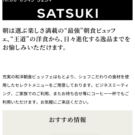
創作料理
ホテルへのアクセ
合
請
ス
せ
求
味寛
カフェ・ラウンジ
朝は選ぶ楽しさ満載の“最強”朝食ビュッフ
ェ、“王道”の洋食から、日々進化する逸品までを
レス
SATSUKI
LOUNGE
お愉しみいただけます。
トラ
ン＆
スイーツ
バー
パティスリー
SATSUKI
充実の和洋朝食ビュッフェはもとより、シェフこだわりの食材を使
バー
用したセレクトメニューをご用意しております。ビジネスミーティ
ング、ご家族でのご利用、またお待ち合せ等にコーヒー一杯でもご
フォーシーズ
キャッスル
ンズ
利用いただけます。お気軽にご来店ください。
ルームサービス
おすすめ情報
ルームサービ
ス
個室