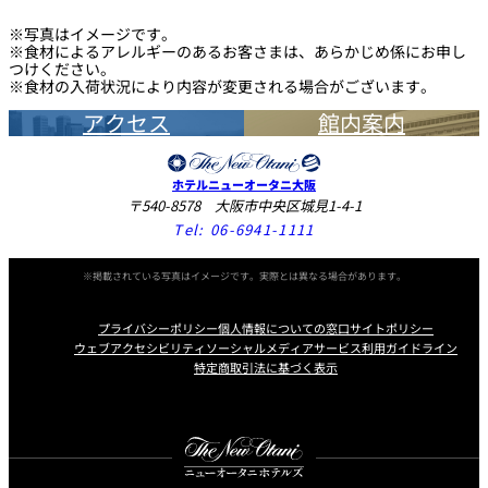
ローズヒップ ブレンド（ホット）
￥1
なります。
いずれも特別プランには適用されない場合がございますので、お問い合わせ
※写真はイメージです。
ください。
ウーロン茶（ホット 又は アイス）
￥1
※食材によるアレルギーのあるお客さまは、あらかじめ係にお申し
他の特典との併用はご遠慮ください。
つけください。
DESSERTS
日本茶（ホット）
￥1
※食材の入荷状況により内容が変更される場合がございます。
黒豆茶
￥1
アクセス
館内案内
ケーキセット
￥
SOFT DRINK
ホテルニューオータニ大阪
（お好みのケーキ１品とコーヒー、紅茶、カフェオレ 又は カプ
〒540-8578 大阪市中央区城見1-4-1
チーノ）
Tel:
06-6941-1111
フレッシュジュース
￥1
（オレンジ 又は グレープフルーツ）
￥
※掲載されている写真はイメージです。実際とは異なる場合があります。
自家製アイスクリーム
アップルジュース
￥1
プライバシーポリシー
個人情報についての窓口
サイトポリシー
トマトジュース
￥1
ウェブアクセシビリティ
ソーシャルメディアサービス利用ガイドライン
￥
特定商取引法に基づく表示
シャーベット
コカコーラ（レギュラー 又は ノンカロリー）
￥1
ジンジャーエール
￥1
Instagram
Facebook
X
プレミアムジンジャーエール
￥1
￥
アイスモンブラン