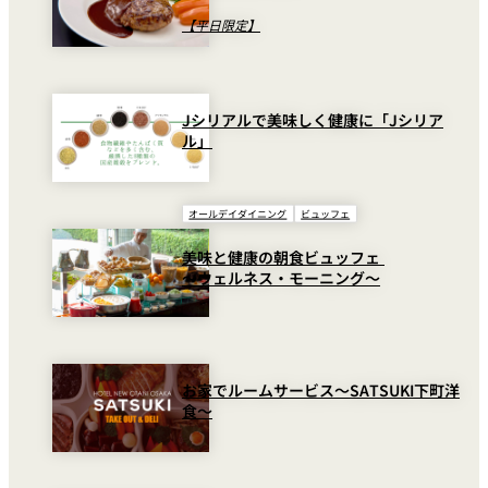
【平日限定】
Jシリアルで美味しく健康に「Jシリア
ル」
オールデイダイニング
ビュッフェ
美味と健康の朝食ビュッフェ
～ウェルネス・モーニング～
お家でルームサービス～SATSUKI下町洋
食～