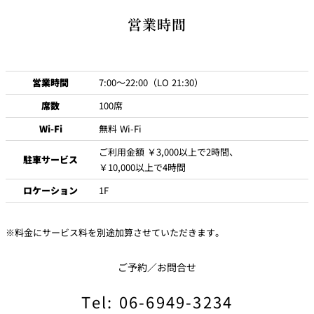
営業時間
ブレンドコーヒー（ホット 又は アイス）
￥1
ニューオータニクラブ
会員優待・特典
エスプレッソ（ホット）
￥1
New Otani Clubポイント加算
カフェ・オ・レ（ホット 又は アイス）
￥1
レストラン特別優待のご案内
営業時間
7:00～22:00（LO 21:30）
カプチーノ（ホット）
￥1
席数
100席
”レストラン特別優待のご案内”
Wi-Fi
無料 Wi-Fi
TEA
ご利用金額 ￥3,000以上で2時間、
駐車サービス
￥10,000以上で4時間
ニューオータニレディース
会員優待・特典
ブレンドティー（ホット 又は アイス）
￥1
ロケーション
1F
ダージリン（ホット）
￥1
ご利用料金の10％割引
アッサム（ホット）
￥1
※料金にサービス料を別途加算させていただきます。
ピノル（New Otani Ladiesポイント）加算
アールグレイ（ホット）
￥1
アラカルトメニュー
ご予約／お問合せ
ベリールージュ（ホット）
￥1
お会計時に会員カードをご提示ください。
カモミールブレンド（ホット）
￥1
Tel: 06-6949-3234
※ビュッフェ 開催日（土・日・祝日）は限定メニューでのご提供と
ご提示がない場合は優待料金は適用いたしかねますのでご注意ください。