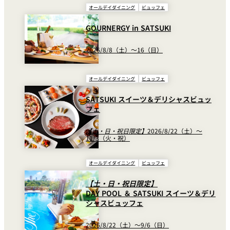
オールデイダイニング
ビュッフェ
GOURNERGY in SATSUKI
個室のあるレ
River Terrace
ストラン
ご案内
2026/8/8（土）～16（日）
レストランキ
ャンセルポリ
メールマガジ
シー及びキャ
オールデイダイニング
ビュッフェ
ン"Letter
ッシュレス決
OTANI"ご登録
済のご案内
フォーム
SATSUKI スイーツ＆デリシャスビュッ
フェ
【土・日・祝日限定】
2026/8/22（土）～
11/3（火・祝）
オールデイダイニング
ビュッフェ
【土・日・祝日限定】
DAY POOL ＆ SATSUKI スイーツ＆デリ
シャスビュッフェ
2026/8/22（土）～9/6（日）