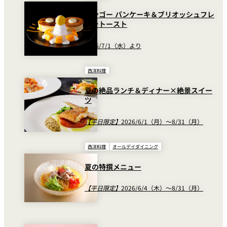
マンゴー パンケーキ＆ブリオッシュフレ
ンチトースト
2026/7/1（水）より
西洋料理
夏の絶品ランチ＆ディナー×絶景スイー
ツ
【平日限定】
2026/6/1（月）～8/31（月）
西洋料理
オールデイダイニング
夏の特撰メニュー
【平日限定】
2026/6/4（木）～8/31（月）