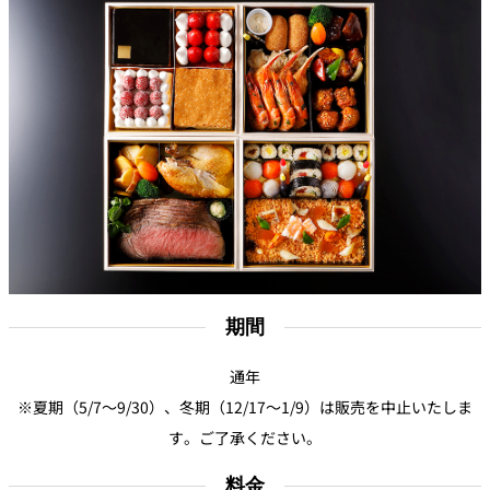
個室のあるレ
River Terrace
ストラン
ご案内
レストランキ
ャンセルポリ
メールマガジ
シー及びキャ
ン"Letter
ッシュレス決
OTANI"ご登録
済のご案内
フォーム
期間
通年
※夏期（5/7～9/30）、冬期（12/17～1/9）は販売を中止いたしま
す。ご了承ください。
料金