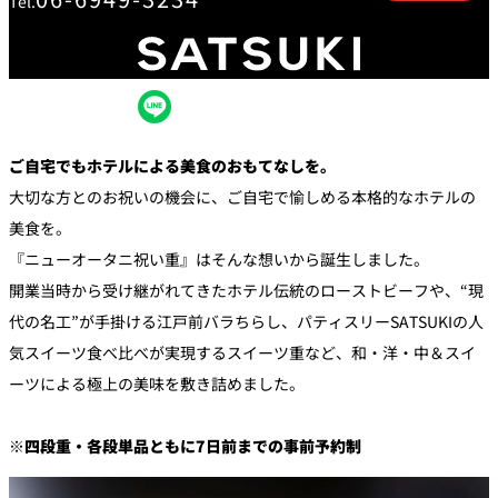
Tel.
創作料理
ホテルへのアクセ
合
請
ス
せ
求
味寛
カフェ・ラウンジ
レス
SATSUKI
LOUNGE
ご自宅でもホテルによる美食のおもてなしを。
トラ
ン＆
スイーツ
大切な方とのお祝いの機会に、ご自宅で愉しめる本格的なホテルの
バー
美食を。
パティスリー
『ニューオータニ祝い重』はそんな想いから誕生しました。
SATSUKI
開業当時から受け継がれてきたホテル伝統のローストビーフや、“現
バー
代の名工”が手掛ける江戸前バラちらし、パティスリーSATSUKIの人
気スイーツ食べ比べが実現するスイーツ重など、和・洋・中＆スイ
フォーシーズ
キャッスル
ンズ
ーツによる極上の美味を敷き詰めました。
ルームサービス
※四段重・各段単品ともに7日前までの事前予約制
ルームサービ
ス
個室