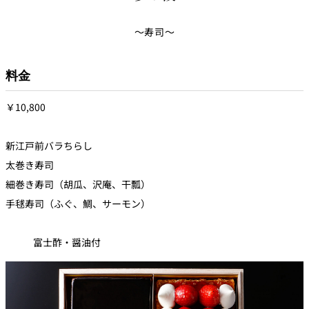
～寿司～
料金
￥10,800
新江戸前バラちらし
太巻き寿司
細巻き寿司（胡瓜、沢庵、干瓢）
手毬寿司（ふぐ、鯛、サーモン）
富士酢・醤油付