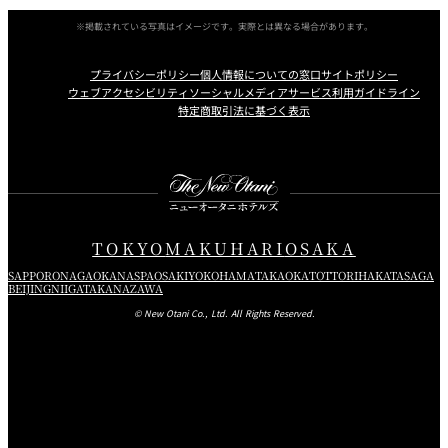
※掲載されている写真はイメージです。実際とは異なる場合があります。
プライバシーポリシー
個人情報についての窓口
サイトポリシー
ウェブアクセシビリティ
ソーシャルメディアサービス利用ガイドライン
特定商取引法に基づく表示
Instagram
Facebook
X
TOKYO
MAKUHARI
OSAKA
SAPPORO
NAGAOKA
NASPA
OSAKI
YOKOHAMA
TAKAOKA
TOTTORI
HAKATA
SAGA
BEIJING
NIIGATA
KANAZAWA
© New Otani Co., Ltd. All Rights Reserved.