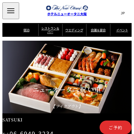
Search
言
サ
ホテルニューオータニ大阪
語
イ
切
り
ト
JP
レストラン＆
(日本語)
宿泊
ウエディング
会議＆宴会
イベント
バー
替
内
EN
(English)
え
西洋料理
メ
検
中文(简)
(中文(简))
宿
サ
ウ
ニ
泊
ー
エ
索
한국어
(한국어)
宴
プ
ュ
プ
ビ
デ
会
ラ
ラ
ス
ィ
ー
窓
SAKURA
SATSUKI
スイート・エグゼ
場
ン
Select Language
▼
ン
ガ
ン
を
クティブフロアの
一
一
一
イ
グ
を
日本料理
特典
覧
覧
開
お料理
覧
ド
ス
ニューオータニウ
タ
閉
開
新着情報
エディングの魅力
会
イ
ル
ウ
ル
議
閉
ー
宴
麺処
ム
会
エ
けやき
季処 一心
乾山
＆
NAKAJIMA
サ
ご
ニューオータニ祝い重
デ
宴
ー
予
挙式
披露宴
料理・ケーキ
朝食のご案内
ビ
約
ィ
会
ス
・
花外楼 大坂城
ン
お
叙々苑 游玄亭
藤尾
店
問
グ
ム
来
【テイクアウト】
ドレスブランド
合
ー
館
中国料理
「ituwa（いつ
せ
ビ
予
わ）」
フ
ー
約
美食ウエディング
期間限定POP UP
ォ
SATSUKI
ストア オープン
ー
ム
大観苑
ご予約
お
資
06-6949-3234
問
料