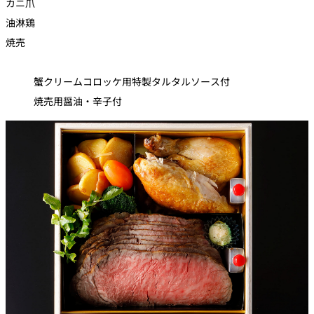
カニ爪
油淋鶏
焼売
蟹クリームコロッケ用特製タルタルソース付
焼売用醤油・辛子付