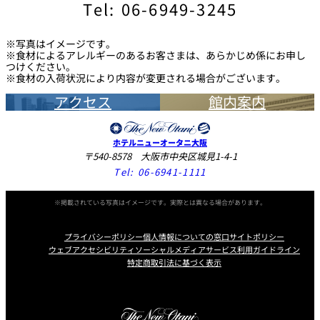
Tel: 06-6949-3245
※写真はイメージです。
※食材によるアレルギーのあるお客さまは、あらかじめ係にお申し
つけください。
※食材の入荷状況により内容が変更される場合がございます。
アクセス
館内案内
ホテルニューオータニ大阪
〒540-8578 大阪市中央区城見1-4-1
Tel:
06-6941-1111
※掲載されている写真はイメージです。実際とは異なる場合があります。
プライバシーポリシー
個人情報についての窓口
サイトポリシー
ウェブアクセシビリティ
ソーシャルメディアサービス利用ガイドライン
特定商取引法に基づく表示
Instagram
Facebook
X