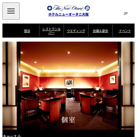
Search
言
サ
ホテルニューオータニ大阪
語
イ
切
り
ト
JP
レストラン＆
(日本語)
宿泊
ウエディング
会議＆宴会
イベント
バー
替
内
EN
(English)
え
西洋料理
メ
検
中文(简)
(中文(简))
宿
サ
ウ
ニ
泊
ー
エ
索
한국어
(한국어)
宴
プ
ュ
プ
ビ
デ
会
ラ
ラ
ス
ィ
ー
窓
SAKURA
SATSUKI
スイート・エグゼ
場
ン
Select Language
▼
ン
ガ
ン
を
クティブフロアの
一
一
一
イ
グ
を
日本料理
特典
覧
覧
開
お料理
覧
ド
ス
ニューオータニウ
タ
閉
開
新着情報
エディングの魅力
会
イ
ル
ウ
ル
議
閉
ー
宴
麺処
ム
会
エ
けやき
季処 一心
乾山
＆
NAKAJIMA
サ
ご
デ
宴
ー
予
挙式
披露宴
料理・ケーキ
朝食のご案内
ビ
約
ィ
会
ス
・
花外楼 大坂城
ン
お
叙々苑 游玄亭
藤尾
店
問
グ
ム
来
ドレスブランド
合
ー
館
中国料理
「ituwa（いつ
せ
ビ
予
わ）」
フ
個室
ー
約
美食ウエディング
期間限定POP UP
ォ
ストア オープン
ー
ム
大観苑
お
資
キャッスル
問
料