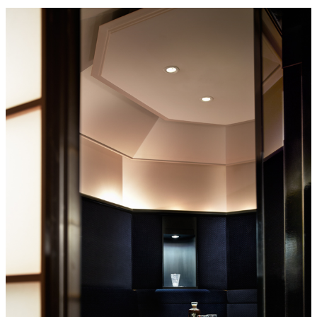
個室のあるレ
River Terrace
ストラン
ご案内
レストランキ
ャンセルポリ
メールマガジ
シー及びキャ
ン"Letter
ッシュレス決
OTANI"ご登録
済のご案内
フォーム