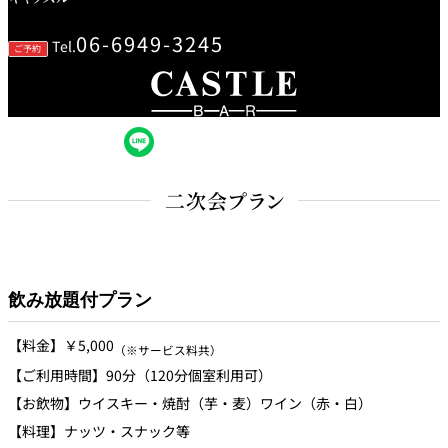
創作料理
ホテルへのアクセ
合
請
ス
せ
求
06-6949-3245
Tel.
ご予約
味寛
カフェ・ラウンジ
レス
SATSUKI
LOUNGE
トラ
ン＆
スイーツ
バー
二次会プラン
パティスリー
SATSUKI
バー
飲み放題付プラン
フォーシーズ
キャッスル
ンズ
【料金】￥5,000
（※サービス料共）
ルームサービス
【ご利用時間】90分（120分個室利用可）
【お飲物】ウイスキー・焼酎（芋・麦）ワイン（赤・白）
ルームサービ
ス
【料理】ナッツ・スナック等
個室