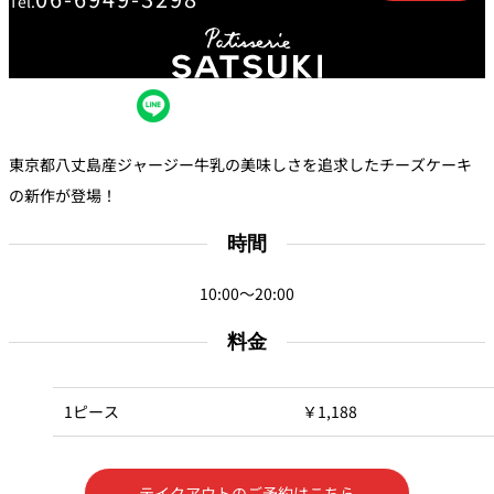
Tel.
創作料理
ホテルへのアクセ
合
請
ス
せ
求
味寛
カフェ・ラウンジ
レス
SATSUKI
LOUNGE
東京都八丈島産ジャージー牛乳の美味しさを追求したチーズケーキ
トラ
ン＆
スイーツ
の新作が登場！
バー
時間
パティスリー
SATSUKI
バー
10:00～20:00
料金
フォーシーズ
キャッスル
ンズ
ルームサービス
1ピース
￥1,188
ルームサービ
ス
テイクアウトのご予約はこちら
個室