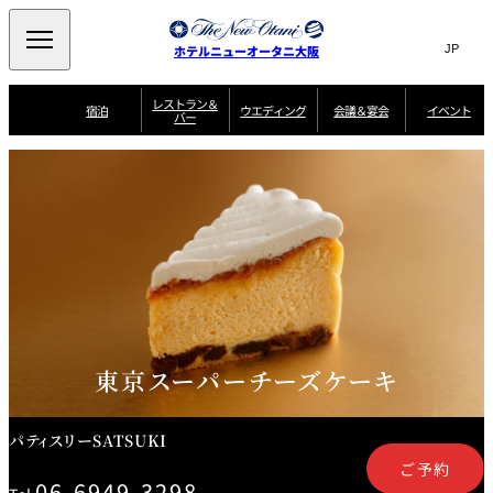
Search
言
サ
ホテルニューオータニ大阪
語
イ
切
り
ト
JP
レストラン＆
(日本語)
宿泊
ウエディング
会議＆宴会
イベント
バー
替
内
EN
(English)
え
西洋料理
メ
検
中文(简)
(中文(简))
宿
サ
ウ
ニ
泊
ー
エ
索
한국어
(한국어)
宴
プ
ュ
プ
ビ
デ
会
ラ
ラ
ス
ィ
ー
窓
SAKURA
SATSUKI
スイート・エグゼ
場
ン
Select Language
▼
ン
ガ
ン
を
クティブフロアの
一
一
一
イ
グ
を
日本料理
特典
覧
覧
開
お料理
覧
ド
ス
ニューオータニウ
タ
閉
開
新着情報
エディングの魅力
会
イ
ル
ウ
ル
議
閉
ー
宴
麺処
ム
会
エ
けやき
季処 一心
乾山
＆
NAKAJIMA
サ
ご
デ
宴
ー
予
挙式
披露宴
料理・ケーキ
朝食のご案内
ビ
約
ィ
会
ス
・
花外楼 大坂城
ン
お
東京スーパーチーズケーキ
叙々苑 游玄亭
藤尾
店
問
グ
ム
来
ドレスブランド
合
ー
館
中国料理
「ituwa（いつ
せ
ビ
予
わ）」
フ
ー
約
美食ウエディング
期間限定POP UP
ォ
パティスリーSATSUKI
ストア オープン
ー
ム
大観苑
ご予約
お
資
06-6949-3298
問
料