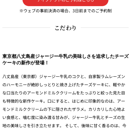
※ウェブの事前決済の場合、3日前までのご予約制
個室のあるレ
River Terrace
ストラン
こだわり
ご案内
レストランキ
ャンセルポリ
メールマガジ
シー及びキャ
ン"Letter
ッシュレス決
OTANI"ご登録
済のご案内
フォーム
東京都八丈島産ジャージー牛乳の美味しさを追求したチーズ
ケーキの新作が登場！
八丈島産（東京都）ジャージー牛乳のコクと、自家製ラムレーズン
のハーモニーが絶妙しっとりと焼き上げたチーズケーキに、軽やか
な口当たりのアーモンドミルククリームをたっぷりと絞った見た目
も特徴的な新作ケーキ。口にすると、はじめに印象的なのは、アー
モンドミルククリームの下に隠されたザラメ。カリカリした心地よ
い食感と、噛む度に染み渡る甘みが、ジャージー牛乳とチーズの生
地の美味しさを引き立たせます。 そして、後味に甘く香るのは、今