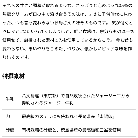
それらの甘さと調和が取れるような、さっぱりと泡のような35％の
無糖クリームが口の中で溶け合うその味は、まさに子供時代に味わ
った、今も昔も変わらないお母さんの味そのものです。 気が付くと
ペロッと1つたいらげてしまうほど、軽い食感は、余分なものは一切
使用せず、厳撰された素材のみを使用しているからこそ。 今も昔も
変わらない、思いやりをこめた手作りが、懐かしいピュアな味を作
り出すのです。
特撰素材
八丈島産（東京都）で自然放牧されたジャージー牛から
牛乳
搾乳されるジャージー牛乳
卵
最高級カステラにも使われる長崎県産「太陽卵」
砂糖
有機栽培の砂糖と、徳島県産の最高級和三盆を使用