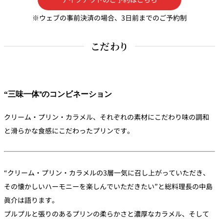
※ウェブの事前決済の場合、3日前までのご予約制
個室のあるレ
River Terrace
ストラン
こだわり
ご案内
レストランキ
ャンセルポリ
メールマガジ
シー及びキャ
ン"Letter
ッシュレス決
OTANI"ご登録
済のご案内
フォーム
“三味一体”のコンビネーション
クリーム・プリン・カラメル、それぞれの素材にこだわり味の調和
と滑らかな食感にこだわったプリンです。
“クリーム・プリン・カラメルの3層一気に召し上がっていただき、
その懐かしいハーモニーを楽しんでいただきたい”と総料理長の中島
眞介は語ります。
プルプルと張りのあるプリンの柔らかさと濃厚なカラメル、そして