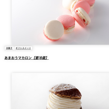
洋菓子
ギフトスイーツ
あまおうマカロン
【要冷蔵】