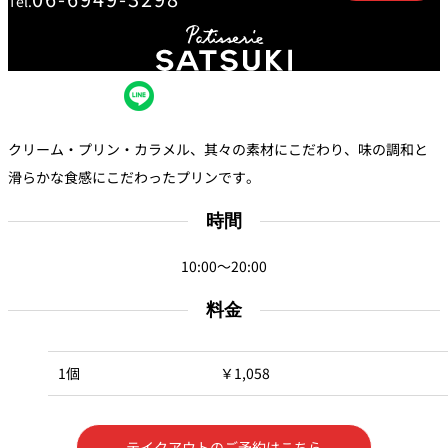
Tel.
創作料理
ホテルへのアクセ
合
請
ス
せ
求
味寛
カフェ・ラウンジ
レス
SATSUKI
LOUNGE
クリーム・プリン・カラメル、其々の素材にこだわり、味の調和と
トラ
ン＆
スイーツ
滑らかな食感にこだわったプリンです。
バー
時間
パティスリー
SATSUKI
バー
10:00～20:00
料金
フォーシーズ
キャッスル
ンズ
ルームサービス
1個
￥1,058
ルームサービ
ス
テイクアウトのご予約はこちら
個室