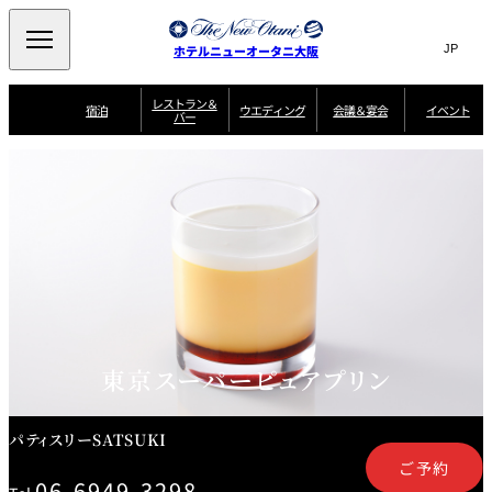
Search
言
サ
ホテルニューオータニ大阪
語
イ
切
り
ト
JP
レストラン＆
(日本語)
宿泊
ウエディング
会議＆宴会
イベント
バー
替
内
EN
(English)
え
西洋料理
メ
検
中文(简)
(中文(简))
宿
サ
ウ
ニ
泊
ー
エ
索
한국어
(한국어)
宴
プ
ュ
プ
ビ
デ
会
ラ
ラ
ス
ィ
ー
窓
SAKURA
SATSUKI
スイート・エグゼ
場
ン
Select Language
▼
ン
ガ
ン
を
クティブフロアの
一
一
一
イ
グ
を
日本料理
特典
覧
覧
開
お料理
覧
ド
ス
ニューオータニウ
タ
閉
開
新着情報
エディングの魅力
会
イ
ル
ウ
ル
議
閉
ー
宴
麺処
ム
会
エ
けやき
季処 一心
乾山
＆
NAKAJIMA
サ
ご
デ
宴
ー
予
挙式
披露宴
料理・ケーキ
朝食のご案内
ビ
約
ィ
会
ス
・
花外楼 大坂城
ン
お
東京スーパーピュアプリン
叙々苑 游玄亭
藤尾
店
問
グ
ム
来
ドレスブランド
合
ー
館
中国料理
「ituwa（いつ
せ
ビ
予
わ）」
フ
ー
約
美食ウエディング
期間限定POP UP
ォ
パティスリーSATSUKI
ストア オープン
ー
ム
大観苑
ご予約
お
資
06-6949-3298
問
料