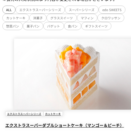
ALL
エクストラスーパーシリーズ
スーパーシリーズ
edo SWEETS
カットケーキ
洋菓子
グラススイーツ
マフィン
クロワッサン
惣菜パン
菓子パン
バゲット
食パン
ギフトスイーツ
エクストラスーパーシリーズ
カットケーキ
エクストラスーパーダブルショートケーキ（マンゴー＆ピーチ）