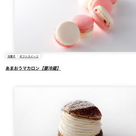
洋菓子
ギフトスイーツ
あまおうマカロン
【要冷蔵】