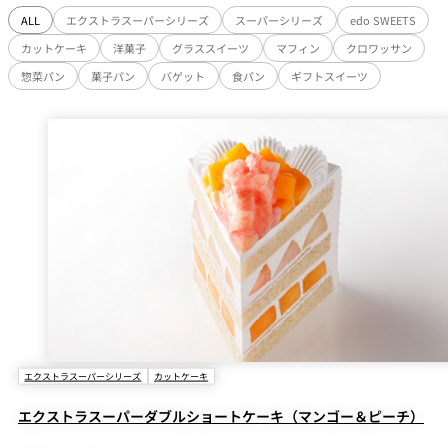
ALL
エクストラスーパーシリーズ
スーパーシリーズ
edo SWEETS
カットケーキ
洋菓子
グラススイーツ
マフィン
クロワッサン
惣菜パン
菓子パン
バゲット
食パン
ギフトスイーツ
エクストラスーパーシリーズ
カットケーキ
エクストラスーパーダブルショートケーキ（マンゴー＆ピーチ）