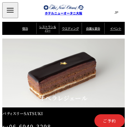
Search
言
サ
ホテルニューオータニ大阪
語
イ
切
り
ト
JP
レストラン＆
(日本語)
宿泊
ウエディング
会議＆宴会
イベント
バー
替
内
EN
(English)
え
西洋料理
メ
検
中文(简)
(中文(简))
宿
サ
ウ
ニ
泊
ー
エ
索
한국어
(한국어)
宴
プ
ュ
プ
ビ
デ
会
ラ
ラ
ス
ィ
ー
窓
SAKURA
SATSUKI
スイート・エグゼ
場
ン
Select Language
▼
ン
ガ
ン
を
クティブフロアの
一
一
一
イ
グ
を
日本料理
特典
覧
覧
開
お料理
覧
ド
ス
ニューオータニウ
タ
閉
開
新着情報
エディングの魅力
会
イ
ル
ウ
ル
議
閉
ー
宴
麺処
ム
会
エ
けやき
季処 一心
乾山
＆
NAKAJIMA
サ
ご
デ
宴
ー
予
挙式
披露宴
料理・ケーキ
朝食のご案内
ビ
約
ィ
会
ス
・
花外楼 大坂城
ン
お
オペラレジェール
叙々苑 游玄亭
藤尾
店
問
グ
ム
来
ドレスブランド
合
ー
館
中国料理
「ituwa（いつ
せ
ビ
予
わ）」
フ
ー
約
美食ウエディング
期間限定POP UP
ォ
パティスリーSATSUKI
ストア オープン
ー
ム
大観苑
ご予約
お
資
06-6949-3298
問
料