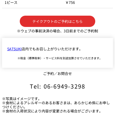
1ピース
￥756
個室のあるレ
River Terrace
ストラン
テイクアウトのご予約はこちら
ご案内
※ウェブの事前決済の場合、3日前までのご予約制
レストランキ
ャンセルポリ
メールマガジ
シー及びキャ
ン"Letter
ッシュレス決
OTANI"ご登録
済のご案内
フォーム
SATSUKI
店内でもお召し上がりいただけます。
税金（標準税率）・サービス料を別途加算させていただきます。
ご予約／お問合せ
Tel: 06-6949-3298
※写真はイメージです。
※食材によるアレルギーのあるお客さまは、あらかじめ係にお申し
つけください。
※食材の入荷状況により内容が変更される場合がございます。