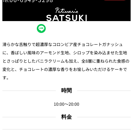
Tel.
創作料理
ホテルへのアクセ
合
請
ス
せ
求
味寛
カフェ・ラウンジ
レス
SATSUKI
LOUNGE
滑らかな舌触りで超濃厚なコロンビア産チョコレートガナッシュ
トラ
ン＆
スイーツ
に、香ばしい風味のアーモンド生地、シロップを染み込ませた生地
バー
とさっぱりとしたバニラクリームも加え、全8層に重ねられた食感の
パティスリー
変化と、チョコレートの濃厚な香りをお愉しみいただけるケーキで
SATSUKI
す。
バー
時間
フォーシーズ
キャッスル
ンズ
10:00～20:00
ルームサービス
料金
ルームサービ
ス
個室