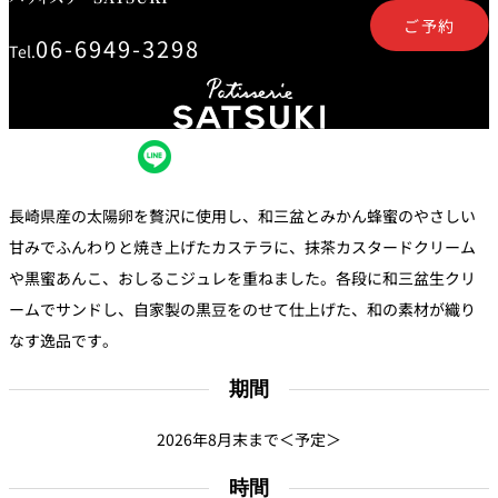
創作料理
ホテルへのアクセ
合
請
ご予約
ス
せ
求
06-6949-3298
Tel.
味寛
カフェ・ラウンジ
レス
SATSUKI
LOUNGE
トラ
ン＆
スイーツ
バー
長崎県産の太陽卵を贅沢に使用し、和三盆とみかん蜂蜜のやさしい
甘みでふんわりと焼き上げたカステラに、抹茶カスタードクリーム
パティスリー
SATSUKI
や黒蜜あんこ、おしるこジュレを重ねました。各段に和三盆生クリ
バー
ームでサンドし、自家製の黒豆をのせて仕上げた、和の素材が織り
なす逸品です。
フォーシーズ
キャッスル
ンズ
期間
ルームサービス
2026年8月末まで＜予定＞
ルームサービ
ス
時間
個室