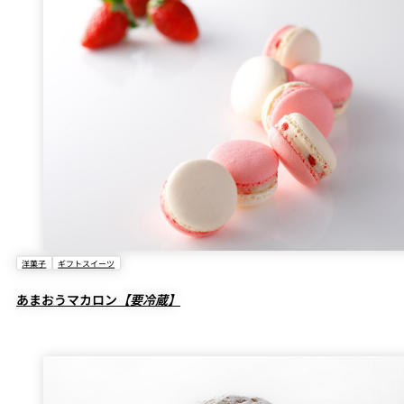
洋菓子
ギフトスイーツ
あまおうマカロン
【要冷蔵】