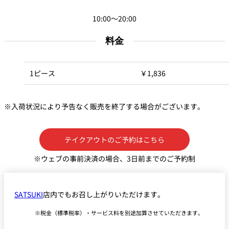
10:00～20:00
個室のあるレ
River Terrace
ストラン
料金
ご案内
レストランキ
ャンセルポリ
1ピース
￥1,836
メールマガジ
シー及びキャ
ン"Letter
ッシュレス決
OTANI"ご登録
済のご案内
フォーム
※入荷状況により予告なく販売を終了する場合がございます。
テイクアウトのご予約はこちら
※ウェブの事前決済の場合、3日前までのご予約制
SATSUKI
店内でもお召し上がりいただけます。
税金（標準税率）・サービス料を別途加算させていただきます。