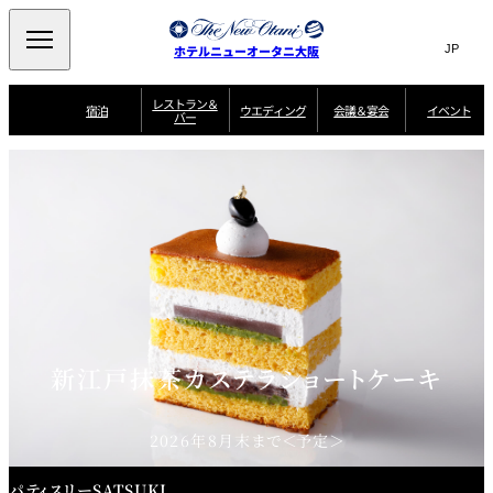
Search
言
サ
ホテルニューオータニ大阪
語
イ
切
り
ト
JP
レストラン＆
(日本語)
宿泊
ウエディング
会議＆宴会
イベント
バー
替
内
EN
(English)
え
西洋料理
メ
検
中文(简)
(中文(简))
宿
サ
ウ
ニ
泊
ー
エ
索
한국어
(한국어)
宴
プ
ュ
プ
ビ
デ
会
ラ
ラ
ス
ィ
ー
窓
SAKURA
SATSUKI
スイート・エグゼ
場
ン
Select Language
▼
ン
ガ
ン
を
クティブフロアの
一
一
一
イ
グ
を
日本料理
特典
覧
覧
開
お料理
覧
ド
ス
ニューオータニウ
タ
閉
開
新着情報
エディングの魅力
会
イ
ル
ウ
ル
議
閉
ー
宴
麺処
ム
会
エ
けやき
季処 一心
乾山
＆
NAKAJIMA
サ
ご
デ
宴
ー
予
挙式
披露宴
料理・ケーキ
朝食のご案内
ビ
約
ィ
会
ス
・
花外楼 大坂城
ン
お
新江戸抹茶カステラショートケーキ
叙々苑 游玄亭
藤尾
店
問
グ
ム
来
ドレスブランド
合
ー
館
中国料理
「ituwa（いつ
せ
ビ
予
わ）」
フ
ー
約
美食ウエディング
期間限定POP UP
ォ
2026年8月末まで＜予定＞
ストア オープン
ー
ム
大観苑
お
資
パティスリーSATSUKI
問
料