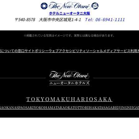
ホテルニューオータニ大阪
〒540-8578 大阪市中央区城見1-4-1
Tel:
06-6941-1111
※掲載されている写真はイメージです。実際とは異なる場合があります。
報についての窓口
サイトポリシー
ウェブアクセシビリティ
ソーシャルメディアサービス利用
Instagram
Facebook
X
TOKYO
MAKUHARI
OSAKA
GAOKA
NASPA
OSAKI
YOKOHAMA
TAKAOKA
TOTTORI
HAKATA
SAGA
BEIJING
NIIGA