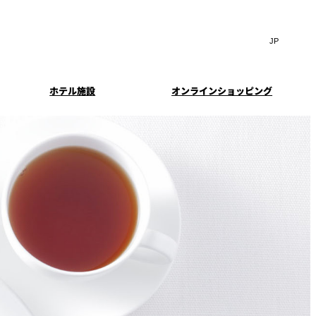
Search
言
サ
語
イ
切
ト
り
JP
(日本語)
替
ホテル施設
オンラインショッピング
内
え
EN
(English)
検
メ
中文(简)
(中文(简))
ニ
索
イド
特典とオプション
ュ
한국어
(한국어)
窓
ー
案内
報
スイート・エグゼクティ
フェア
を
を
Select Language
▼
ブフロアの特典
開
開
閉
閉
ーキ
プラン
来館予約
IMA
乾山
ンド
つわ）」
UPストア
ン
クセス