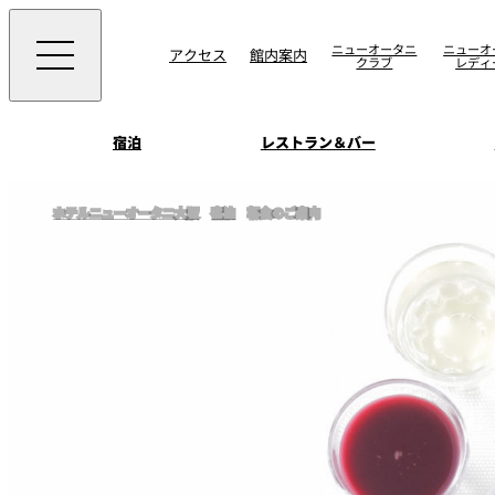
ニューオータニ
ニューオ
アクセス
館内案内
クラブ
レディ
宿泊
レストラン＆バー
西洋料理
宴会場一覧
客室一覧
ホテルニューオータニ大阪
宿泊
朝食のご案内
ニューオータニウエ
会議＆宴会
ングの魅力
SAKURA
宿泊
宴会ご予約・お問合
日本料理
ォーム
朝食のご案内
挙式
ウエディング
ムービー
けやき
叙々苑 游玄亭
中国料理
お問合せ