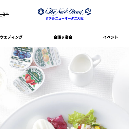
ータニ
ース
ホテルニューオータニ大阪
ウエディング
会議＆宴会
イベント
ウエディングスタイル
宿泊プラン一覧
プラン一覧
サービスガ
ディ
お料理のご
新着情
SATSUKI
せフ
ルームサービス
披露宴
料理・ケ
季処 一心
麺処 NAKAJ
美食ウエディング
ドレスブラ
「ituwa（い
期間限定POP 
花外楼 大坂城店
藤尾
オープ
資料請求
ホテルへのア