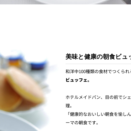
個室のあるレストラン
ルポ
ュレ
メールマガジン"Letter
OTANI"ご登録フォーム
美味と健康の朝食ビュ
和洋中100種類の食材でつくら
ビュッフェ。
ホテルメイドパン、目の前でシ
理。
「健康的なおいしい朝食を愉し
ーマの朝食です。