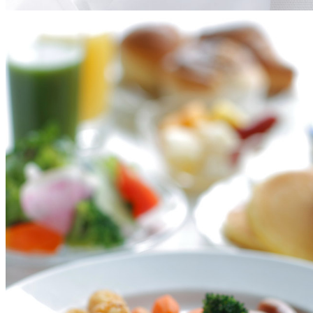
ルームサービス
個室
River Terrace
ご案内
レストランキャンセ
リシー及びキャッシ
ス決済のご案内