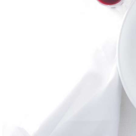
大観苑
創作料理
味寛
カフェ・ラウンジ
レストラン＆
SATSUKI LOUNG
バー
スイーツ
パティスリーSATSU
バー
キャッスル
ルームサービス