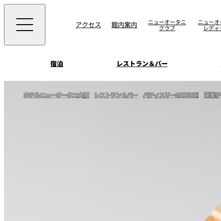
ニューオータニ
ニューオ
アクセス
館内案内
クラブ
レディ
宿泊
レストラン＆バー
西洋料理
宴会場一覧
客室一覧
ホテルニューオータニ大阪
レストラン＆バー
パティスリーSATSUKI
洋菓子
ニューオータニウエ
会議＆宴会
ングの魅力
SAKURA
宿泊
宴会ご予約・お問合
日本料理
ォーム
朝食のご案内
挙式
ウエディング
ムービー
けやき
叙々苑 游玄亭
中国料理
お問合せ