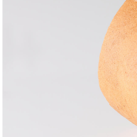
大観苑
創作料理
味寛
カフェ・ラウンジ
レストラン＆
SATSUKI LOUNG
バー
スイーツ
パティスリーSATSU
バー
キャッスル
ルームサービス