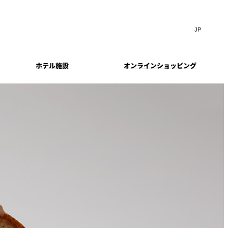
Search
言
サ
語
イ
切
ト
り
JP
(日本語)
替
ホテル施設
オンラインショッピング
内
え
EN
(English)
検
メ
中文(简)
(中文(简))
ニ
索
イド
特典とオプション
ュ
한국어
(한국어)
窓
ー
案内
報
スイート・エグゼクティ
フェア
を
を
Select Language
▼
ブフロアの特典
開
開
閉
閉
ーキ
プラン
来館予約
IMA
乾山
ンド
つわ）」
UPストア
ン
クセス