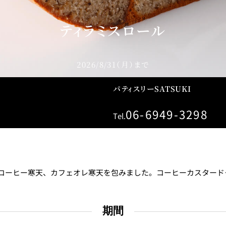
ティラミスロール
個室のあるレストラン
2026/8/31（月）まで
ルポ
ュレ
パティスリーSATSUKI
メールマガジン"Letter
OTANI"ご登録フォーム
06-6949-3298
Tel.
コーヒー寒天、カフェオレ寒天を包みました。コーヒーカスタード
期間