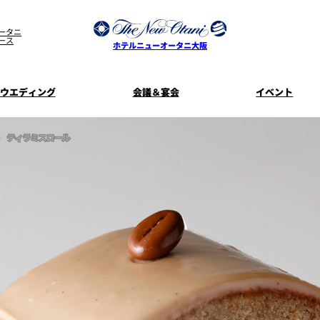
ータニ
ース
ホテルニューオータニ大阪
ウエディング
会議＆宴会
イベント
ウエディングスタイル
宿泊プラン一覧
プラン一覧
サービスガ
ティラミスロール
ディ
お料理のご
新着情
SATSUKI
せフ
ルームサービス
披露宴
料理・ケ
季処 一心
麺処 NAKAJ
美食ウエディング
ドレスブラ
「ituwa（い
期間限定POP 
花外楼 大坂城店
藤尾
オープ
資料請求
ホテルへのア