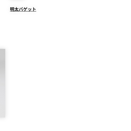
明太バゲット
個室のあるレストラン
ルポ
ュレ
メールマガジン"Letter
OTANI"ご登録フォーム