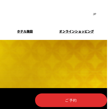
Search
言
サ
語
イ
切
ト
り
JP
(日本語)
替
ホテル施設
オンラインショッピング
内
え
EN
(English)
検
メ
中文(简)
(中文(简))
ニ
索
イド
特典とオプション
ュ
한국어
(한국어)
窓
ー
案内
報
スイート・エグゼクティ
フェア
を
を
Select Language
▼
ブフロアの特典
開
開
閉
閉
ーキ
プラン
来館予約
IMA
乾山
ンド
つわ）」
UPストア
ン
ご予約
クセス