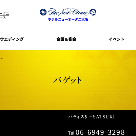
ータニ
ース
ホテルニューオータニ大阪
ウエディング
会議＆宴会
イベント
ウエディングスタイル
宿泊プラン一覧
プラン一覧
サービスガ
ト
ディ
お料理のご
新着情
SATSUKI
せフ
バゲット
ルームサービス
披露宴
料理・ケ
季処 一心
麺処 NAKAJ
美食ウエディング
ドレスブラ
「ituwa（い
期間限定POP 
花外楼 大坂城店
藤尾
パティスリーSATSUKI
オープ
資料請求
06-6949-3298
Tel.
ホテルへのア