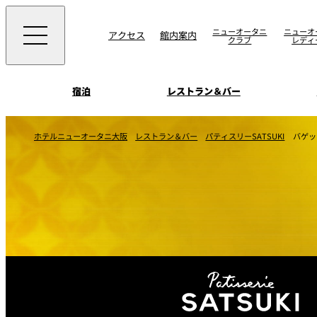
ニューオータニ
ニューオ
アクセス
館内案内
クラブ
レディ
宿泊
レストラン＆バー
西洋料理
宴会場一覧
客室一覧
ホテルニューオータニ大阪
レストラン＆バー
パティスリーSATSUKI
バゲッ
ニューオータニウエ
会議＆宴会
ングの魅力
SAKURA
宿泊
宴会ご予約・お問合
日本料理
ォーム
朝食のご案内
挙式
ウエディング
ムービー
けやき
叙々苑 游玄亭
中国料理
お問合せ