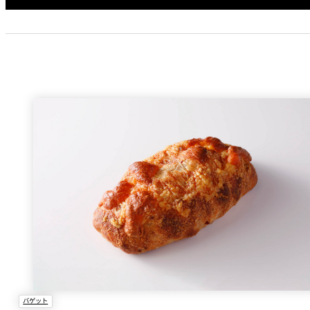
大観苑
創作料理
味寛
カフェ・ラウンジ
レストラン＆
SATSUKI LOUNG
バー
スイーツ
パティスリーSATSU
バー
キャッスル
ルームサービス
バゲット