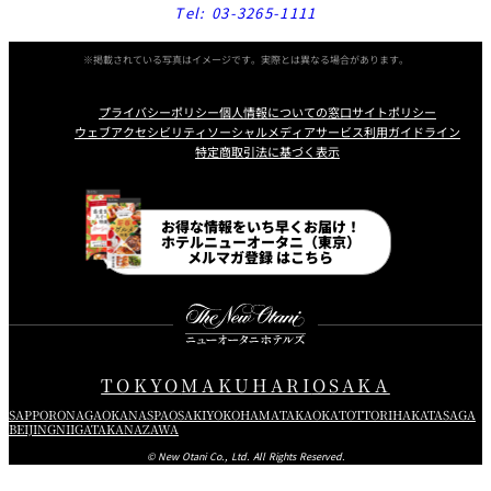
Tel:
03-3265-1111
※掲載されている写真はイメージです。実際とは異なる場合があります。
プライバシーポリシー
個人情報についての窓口
サイトポリシー
ウェブアクセシビリティ
ソーシャルメディアサービス利用ガイドライン
特定商取引法に基づく表示
Instagram
Facebook
Line
Youtube
お得な情報をいち早くお届け！
ホテルニューオータニ（東京）
メルマガ登録 はこちら
TOKYO
MAKUHARI
OSAKA
SAPPORO
NAGAOKA
NASPA
OSAKI
YOKOHAMA
TAKAOKA
TOTTORI
HAKATA
SAGA
BEIJING
NIIGATA
KANAZAWA
© New Otani Co., Ltd. All Rights Reserved.