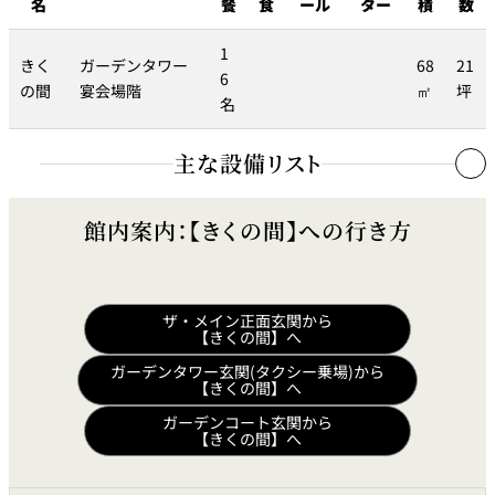
名
餐
食
ール
ター
積
数
久兵衛（ザ・
久兵衛（ガー
1
つきじ鈴富＜
メイン）＜
デンタワー）
きく
ガーデンタワー
68
21
ふみぜん
SUZUTOMI＞
KYUBEY＞
＜KYUBEY＞
6
の間
宴会場階
㎡
坪
名
にいづ
カフェ・ラウンジ
主な設備リスト
調光装置
ガーデンラウ
館内案内：【きくの間】への行き方
SATSUKI
トムCAT
ペシャワール
ンジ
調光装置
●
プールサイド
音響装置
TULLY'S
ダイニング
カフェ ラ ミル
ミルクホール
COFFEE
OUTRIGGER
ザ・メイン正面玄関から
音響装置
●
【きくの間】へ
バー
BGM
●
ガーデンタワー玄関(タクシー乗場)から
【きくの間】へ
タワー・カフ
KATO'S DINING
バー カプリ
SKY BAR
ェ
& BAR
ガーデンコート玄関から
【きくの間】へ
トレーダーヴ
ィックス 東京
RANSEN はな
ボートハウス