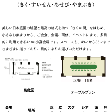
（きく・すいせん・あせび・やまぶき）
トゥールダル
トレーダーヴ
ベッラ・ヴィ
ガンシップ
ジャン 東京
ィックス 東京
スタ
オーバカナル
中国料理
美しい日本庭園の眺望と最高の格式を持つ「きくの間」をはじめ、
小さなお集まりから、ご会食、会議、研修、イベントにまで、多目
大観苑＜
的に利用できる4つの小宴会場です。スペースも、49㎡から85㎡まで
TAIKAN EN＞
さまざまに揃っており、目的によりお選びいただけます。
鉄板焼/ステーキ
石心亭＜
清泉亭＜
リブルーム
もみじ亭
SEKISHIN-TEI＞
SEISEN-TEI＞
日本料理
レス
トラ
千羽鶴＜
KATO'S DINING
麺処
紀尾井 なだ万
SENBAZURU＞
& BAR
NAKAJIMA
ン＆
鳥瞰図
テーブルプラン
バー
なだ万本店 山
茶花荘＜
紀尾井町 藍泉
岡半＜
SAZANKA-SO
会場
正
立
スク
シア
面
坪
天婦羅 ほり川
＜RANSEN＞
OKAHAN＞
場所
＞