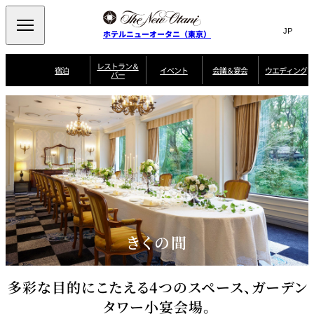
Search
言
サ
ホテルニューオータニ（東京）
語
イ
切
り
ト
JP
レストラン＆
(日本語)
宿泊
イベント
会議＆宴会
ウエディング
バー
替
内
EN
(English)
え
ご案内
メ
検
Select Language
▼
会
ニ
索
ュ
グゼクティブハ
ニューオータニ・
ウエディングスタ
議
ザ・メイン
宴会場一覧
スイートのご案内
プラン一覧
コンセ
MIC
ウス 禅
ガーデンタワー
イル
ー
窓
ご家族で楽し
＆
ソムリエ
個室のご案内
む小個室
を
ウ
宴
を
開
ビュッフェ
エ
会
客室一覧
宿泊プラン一覧
サービスガイド
宴会ご予約・お問
ルームサービス
閉
開
披露宴
料理・ケ
デ
合せフォーム
閉
ィ
VIEW & DINING
タワーレスト
ガーデンラウ
トレーダーヴ
ン
テルニューオー
宿泊者限定
THE SKY
ラン
ンジ
ィックス 東京
誕生日や記念日の
ニ サービスア
ディナ ーご優待
SUPER-
朝食のご案内
グ
お祝いに
ムービー
パートメント
のご案内
TOKYO WE
スイーツ
きくの間
ホテルへのアクセ
ス
パティスリー
ピエール・エ
SATSUKI
ルメ・パリ
多彩な目的にこたえる4つのスペース、ガーデン
西洋料理
タワー小宴会場。