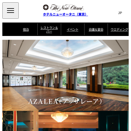
Search
言
サ
ホテルニューオータニ（東京）
語
イ
切
り
ト
JP
レストラン＆
(日本語)
宿泊
イベント
会議＆宴会
ウエディング
バー
替
内
EN
(English)
え
ご案内
メ
検
Select Language
▼
会
ニ
索
ュ
グゼクティブハ
ニューオータニ・
ウエディングスタ
議
ザ・メイン
宴会場一覧
スイートのご案内
プラン一覧
コンセ
MIC
ウス 禅
ガーデンタワー
イル
ー
窓
ご家族で楽し
＆
ソムリエ
個室のご案内
む小個室
を
ウ
宴
を
開
ビュッフェ
エ
会
客室一覧
宿泊プラン一覧
サービスガイド
宴会ご予約・お問
ルームサービス
閉
開
披露宴
料理・ケ
デ
合せフォーム
閉
ィ
VIEW & DINING
タワーレスト
ガーデンラウ
トレーダーヴ
ン
テルニューオー
宿泊者限定
THE SKY
ラン
ンジ
ィックス 東京
誕生日や記念日の
ニ サービスア
ディナ ーご優待
SUPER-
朝食のご案内
グ
お祝いに
ムービー
パートメント
のご案内
TOKYO WE
スイーツ
AZALEA（アッザレーア）
ホテルへのアクセ
ス
パティスリー
ピエール・エ
SATSUKI
ルメ・パリ
西洋料理