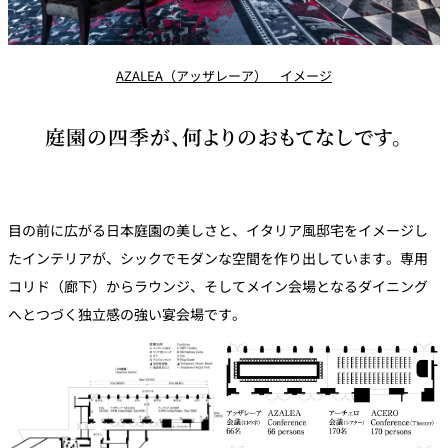
久兵衛（ザ・
久兵衛（ガー
つきじ鈴富＜
メイン）＜
デンタワー）
ふみぜん
SUZUTOMI＞
KYUBEY＞
＜KYUBEY＞
AZALEA（アッザレーア） イメージ
にいづ
庭園の四季が、何よりのおもてなしです。
カフェ・ラウンジ
ガーデンラウ
SATSUKI
トムCAT
ペシャワール
ンジ
目の前に広がる日本庭園の美しさと、イタリア風邸宅をイメージし
たインテリアが、シックでモダンな空間を作り出しています。専用
プールサイド
TULLY'S
ダイニング
カフェ ラ ミル
ミルクホール
COFFEE
OUTRIGGER
コリド（廊下）からラウンジ、そしてメイン会場となるダイニング
バー
へとつづく独立感の強い宴会場です。
タワー・カフ
KATO'S DINING
バー カプリ
SKY BAR
ェ
& BAR
トレーダーヴ
ィックス 東京
RANSEN はな
ボートハウス