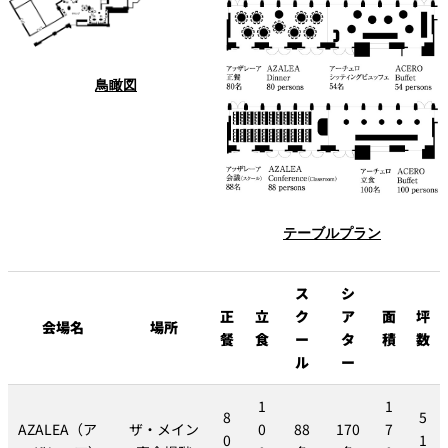
れ
バー
ルームサービス
鳥瞰図
ルームサービ
ス
テーブルプラン
ス
シ
正
立
ク
ア
面
坪
会場名
場所
餐
食
ー
タ
積
数
ル
ー
1
1
8
5
AZALEA（ア
ザ・メイン
0
88
170
7
0
1