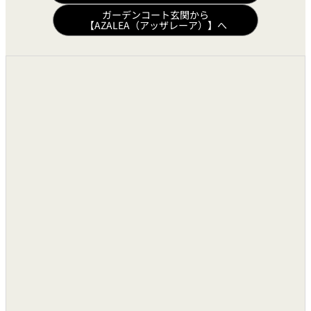
バトン設備
ガーデンコート玄関から
【AZALEA（アッザレーア）】へ
旗吊り下げ用フック
●