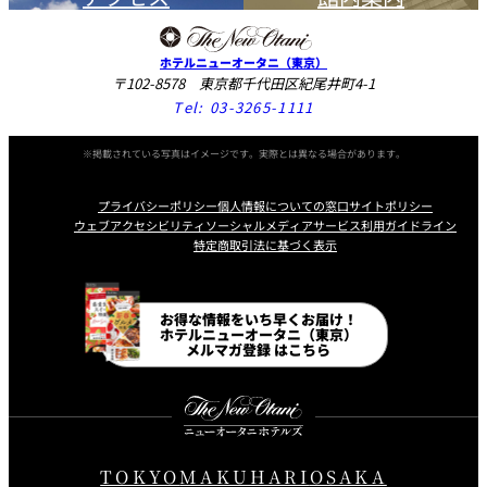
ホテルニューオータニ（東京）
〒102-8578 東京都千代田区紀尾井町4-1
Tel:
03-3265-1111
※掲載されている写真はイメージです。実際とは異なる場合があります。
プライバシーポリシー
個人情報についての窓口
サイトポリシー
ウェブアクセシビリティ
ソーシャルメディアサービス利用ガイドライン
特定商取引法に基づく表示
Instagram
Facebook
Line
Youtube
お得な情報をいち早くお届け！
ホテルニューオータニ（東京）
メルマガ登録 はこちら
TOKYO
MAKUHARI
OSAKA