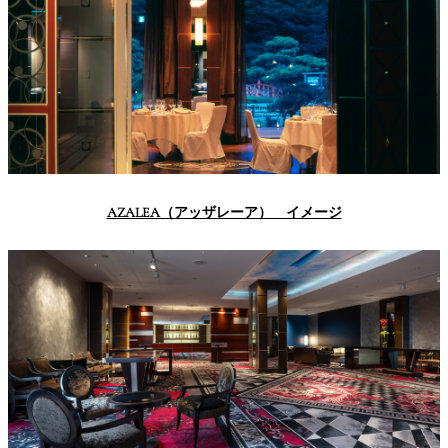
トゥールダル
トレーダーヴ
ベッラ・ヴィ
ガンシップ
ジャン 東京
ィックス 東京
スタ
オーバカナル
中国料理
大観苑＜
TAIKAN EN＞
鉄板焼/ステーキ
AZALEA（アッザレーア） イメージ
石心亭＜
清泉亭＜
リブルーム
もみじ亭
SEKISHIN-TEI＞
SEISEN-TEI＞
日本料理
レス
トラ
千羽鶴＜
KATO'S DINING
麺処
紀尾井 なだ万
SENBAZURU＞
& BAR
NAKAJIMA
ン＆
バー
なだ万本店 山
茶花荘＜
紀尾井町 藍泉
岡半＜
SAZANKA-SO
天婦羅 ほり川
＜RANSEN＞
OKAHAN＞
＞