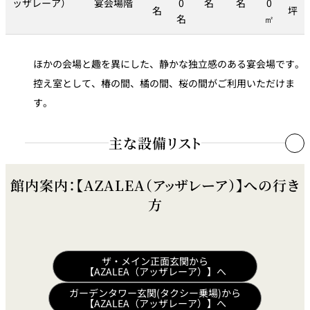
ッザレーア）
宴会場階
0
名
名
0
名
坪
名
㎡
ほかの会場と趣を異にした、静かな独立感のある宴会場です。
控え室として、椿の間、橘の間、桜の間がご利用いただけま
す。
主な設備リスト
同時通訳装置［可搬形］
館内案内：【AZALEA（アッザレーア）】への行き
方式
4カ国語同時通訳装置（移動式）
方
調光装置
調光装置
●
ザ・メイン正面玄関から
音響装置
【AZALEA（アッザレーア）】へ
音響装置
●
ガーデンタワー玄関(タクシー乗場)から
【AZALEA（アッザレーア）】へ