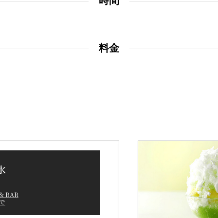
時間
＜
天婦羅 ほり川
紀尾井町 藍
RANSEN
料金
）＜
久兵衛（ガーデンタワ
つきじ鈴
ー）＜KYUBEY＞
SUZUTOM
ガーデンラウンジ
トムCA
ミルクホール
TULLY'S CO
氷
 & BAR
まで
タワー・カフェ
SKY BA