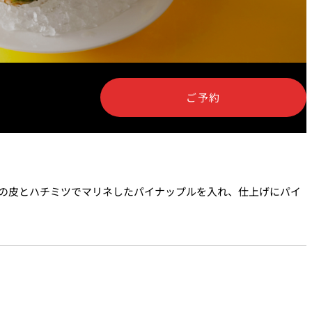
ィスタ
ガンシップ
ご予約
の皮とハチミツでマリネしたパイナップルを入れ、仕上げにパイ
-TEI＞
もみじ亭
IMA
紀尾井 なだ万