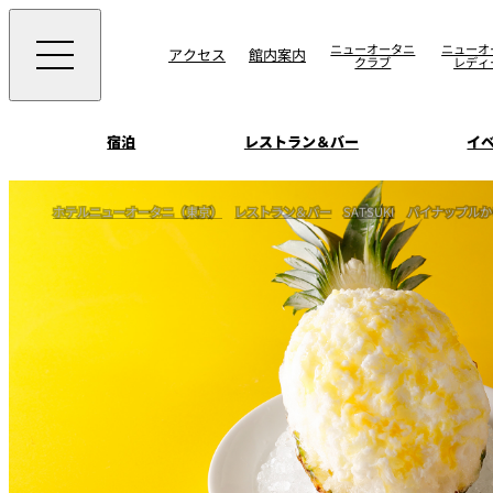
ニューオータニ
ニューオ
アクセス
館内案内
クラブ
レディ
宿泊
レストラン＆バー
イ
ご案内
ホテルニューオータニ（東京）
レストラン＆バー
SATSUKI
パイナップルか
エグゼクティブハウ
ウエディングスタイ
宴会場一覧
禅
ソムリエ
会議＆宴会
ビュッフェ
宴会ご予約・お問合
披露宴
宿泊
客室一覧
ォーム
ウエディング
VIEW & DINING TH
ムービー
SKY
ホテルニューオータ
サービスアパートメ
スイーツ
ホテルへのアクセ
パティスリーSATSU