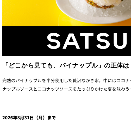
西洋料理
トゥールダルジャン 
京
オーバカナル
中国料理
大観苑＜TAIKAN E
「どこから見ても、パイナップル」の正体は
鉄板焼/ステーキ
完熟のパイナップルを半分使用した贅沢なかき氷。中にはココナ
ナップルソースとココナッツソースをたっぷりかけた夏を味わう
リブルーム
日本料理
レストラン＆
バー
2026年8月31日（月）まで
千羽鶴＜SENBAZUR
＞