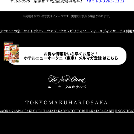
〒102-8578 東京都千代田区紀尾井町4-1
Tel:
03-3265-1111
※掲載されている写真はイメージです。実際とは異なる場合があります。
報についての窓口
サイトポリシー
ウェブアクセシビリティ
ソーシャルメディアサービス利用
Instagram
Facebook
Line
Youtube
お得な情報をいち早くお届け！
ホテルニューオータニ（東京）
メルマガ登録 はこちら
TOKYO
MAKUHARI
OSAKA
GAOKA
NASPA
OSAKI
YOKOHAMA
TAKAOKA
TOTTORI
HAKATA
SAGA
BEIJING
NIIGA