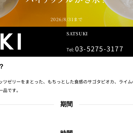
東
トレーダーヴィックス
ベッラ・ヴ
2026/8/31まで
東京
SATSUKI
03-5275-3177
Tel:
N＞
？
ッツゼリーをまとった、もちっとした食感のサゴタピオカ、ライム
一品です。
石心亭＜SEKISHIN-TEI
清泉亭＜SEISEN
＞
期間
U
KATO'S DINING &
麺処 NAKAJ
BAR