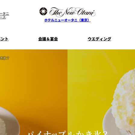
ータニ
ース
ホテルニューオータニ（東京）
ベント
会議＆宴会
ウエディング
き氷？
ス
ル
ザ・メイン
プラン一覧
コンセプト
ニューオータニ
MICEのご
フェア
ンタワ
個室のご案内
ご家族で楽し
せフ
料理・ケーキ
プラン
宿泊プラン一覧
サービスガ
E
タワーレストラン
ガーデンラ
SUPER-VIEW TOKYO
資料請
ニ
朝食のご案内
WEDDING
宿泊者限
ント
ディナ ーご優
内
ス
KI
ピエール・エルメ・パリ
パイナップルかき氷？