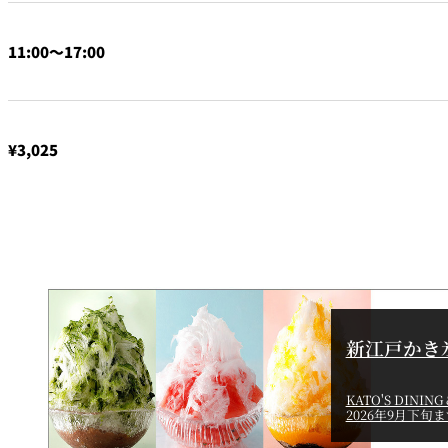
なだ万本店 山茶花荘
SAZANKA-SO＞
11:00～17:00
久兵衛（ザ・メイン
KYUBEY＞
¥3,025
にいづ
カフェ・ラウンジ
SATSUKI
カフェ ラ ミル
新江戸かき
バー
KATO'S DINING
2026年9月下旬
バー カプリ