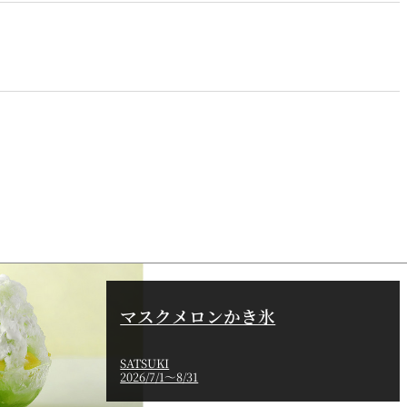
泉＜
岡半＜OKAHAN＞
＞
富＜
ふみぜん
I＞
T
ペシャワール
FFEE
プールサイドダイニング
OUTRIGGER
マスクメロンかき氷
SATSUKI
2026/7/1～8/31
R
KATO'S DINING &
BAR