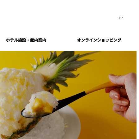
Search
言
サ
語
イ
切
ト
り
JP
(日本語)
替
ホテル施設・館内案内
オンラインショッピング
内
え
EN
(English)
検
メ
ニ
Select Language
▼
索
ュ
窓
ー
・ガーデ
案内
お料理・お飲物のご案内
スイートのご案内
挙式
を
を
ー
む小個室
開
開
閉
ウエディングストーリー
閉
イド
ルームサービス
ウンジ
トレーダーヴィックス
求
お問合せ
東京
定
誕生日や記念日のお祝い
待のご案
に