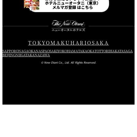
ホテルニューオータニ（東京）
メルマガ登録 はこちら
TOKYO
MAKUHARI
OSAKA
SAPPORO
NAGAOKA
NASPA
OSAKI
YOKOHAMA
TAKAOKA
TOTTORI
HAKATA
SAGA
BEIJING
NIIGATA
KANAZAWA
© New Otani Co., Ltd. All Rights Reserved.