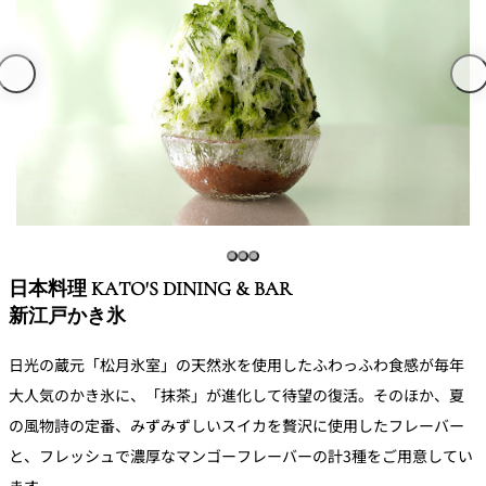
トゥールダル
トレーダーヴ
ベッラ・ヴィ
ガンシップ
ジャン 東京
ィックス 東京
スタ
オーバカナル
中国料理
大観苑＜
TAIKAN EN＞
鉄板焼/ステーキ
石心亭＜
清泉亭＜
リブルーム
もみじ亭
SEKISHIN-TEI＞
SEISEN-TEI＞
日本料理 KATO'S DINING & BAR
日本料理
新江戸かき氷
レス
日光の蔵元「松月氷室」の天然氷を使用したふわっふわ食感が毎年
トラ
千羽鶴＜
KATO'S DINING
麺処
紀尾井 なだ万
SENBAZURU＞
& BAR
NAKAJIMA
ン＆
大人気のかき氷に、「抹茶」が進化して待望の復活。そのほか、夏
バー
の風物詩の定番、みずみずしいスイカを贅沢に使用したフレーバー
なだ万本店 山
茶花荘＜
と、フレッシュで濃厚なマンゴーフレーバーの計3種をご用意してい
紀尾井町 藍泉
岡半＜
SAZANKA-SO
天婦羅 ほり川
＜RANSEN＞
OKAHAN＞
＞
ます。