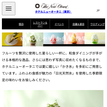
Search
言
サ
ホテルニューオータニ（東京）
語
イ
切
り
ト
JP
レストラン＆
(日本語)
宿泊
イベント
会議＆宴会
ウエディング
バー
替
内
EN
(English)
え
ご案内
メ
検
Select Language
▼
夏のひんやり「かき氷」特集
会
ニ
索
ュ
グゼクティブハ
ニューオータニ・
ウエディングスタ
議
ザ・メイン
宴会場一覧
スイートのご案内
プラン一覧
コンセ
MIC
ウス 禅
ガーデンタワー
イル
ー
窓
ご家族で楽し
＆
ソムリエ
個室のご案内
む小個室
を
ウ
宴
を
開
フルーツを贅沢に使用した夏らしい一杯に、和食ダイニングが手が
ビュッフェ
エ
会
客室一覧
宿泊プラン一覧
サービスガイド
宴会ご予約・お問
ルームサービス
閉
開
披露宴
料理・ケ
デ
合せフォーム
ける本格的な逸品、さらには思わず写真に収めたくなるものまで、
閉
ィ
ホテルニューオータニでは夏に嬉しい「かき氷」を多彩にご用意し
VIEW & DINING
タワーレスト
ガーデンラウ
トレーダーヴ
ン
テルニューオー
宿泊者限定
THE SKY
ラン
ンジ
ィックス 東京
誕生日や記念日の
ニ サービスア
ディナ ーご優待
SUPER-
朝食のご案内
グ
ています。ふわふわ食感が魅力の「日光天然氷」を使用した季節限
お祝いに
ムービー
パートメント
のご案内
TOKYO WE
スイーツ
定の味わいをお愉しみください。
ホテルへのアクセ
ス
パティスリー
ピエール・エ
SATSUKI
ルメ・パリ
西洋料理