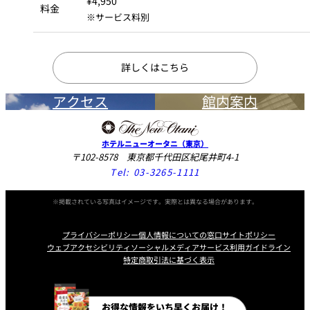
¥4,950
料金
※サービス料別
詳しくはこちら
アクセス
館内案内
ホテルニューオータニ（東京）
〒102-8578 東京都千代田区紀尾井町4-1
Tel:
03-3265-1111
※掲載されている写真はイメージです。実際とは異なる場合があります。
プライバシーポリシー
個人情報についての窓口
サイトポリシー
ウェブアクセシビリティ
ソーシャルメディアサービス利用ガイドライン
特定商取引法に基づく表示
Instagram
Facebook
Line
Youtube
お得な情報をいち早くお届け！