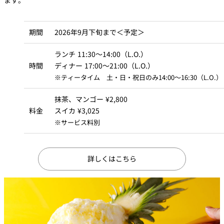
久兵衛（ザ・
久兵衛（ガー
つきじ鈴富＜
メイン）＜
デンタワー）
ふみぜん
期間
2026年9月下旬まで＜予定＞
SUZUTOMI＞
KYUBEY＞
＜KYUBEY＞
ランチ 11:30～14:00（L.O.）
にいづ
時間
ディナー 17:00～21:00（L.O.）
カフェ・ラウンジ
※ティータイム 土・日・祝日のみ14:00～16:30（L.O.）
ガーデンラウ
抹茶、マンゴー ¥2,800
SATSUKI
トムCAT
ペシャワール
ンジ
料金
スイカ ¥3,025
※サービス料別
プールサイド
TULLY'S
ダイニング
カフェ ラ ミル
ミルクホール
COFFEE
OUTRIGGER
バー
詳しくはこちら
タワー・カフ
KATO'S DINING
バー カプリ
SKY BAR
ェ
& BAR
トレーダーヴ
ィックス 東京
RANSEN はな
ボートハウス