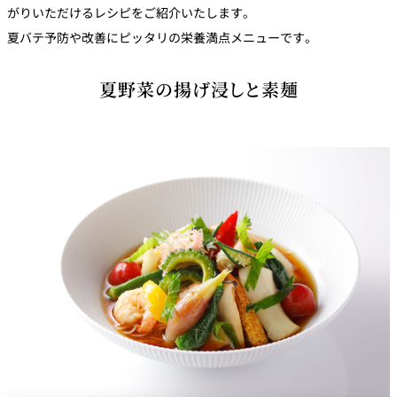
がりいただけるレシピをご紹介いたします。
トゥールダル
トレーダーヴ
ベッラ・ヴィ
ガンシップ
ジャン 東京
ィックス 東京
スタ
夏バテ予防や改善にピッタリの栄養満点メニューです。
オーバカナル
夏野菜の揚げ浸しと素麺
中国料理
大観苑＜
TAIKAN EN＞
鉄板焼/ステーキ
石心亭＜
清泉亭＜
リブルーム
もみじ亭
SEKISHIN-TEI＞
SEISEN-TEI＞
日本料理
レス
トラ
千羽鶴＜
KATO'S DINING
麺処
紀尾井 なだ万
SENBAZURU＞
& BAR
NAKAJIMA
ン＆
バー
なだ万本店 山
茶花荘＜
紀尾井町 藍泉
岡半＜
SAZANKA-SO
天婦羅 ほり川
＜RANSEN＞
OKAHAN＞
＞