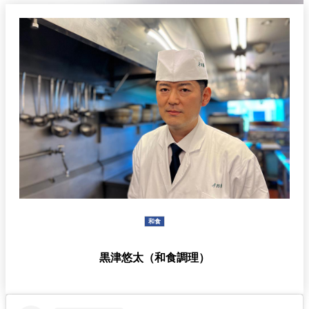
久兵衛（ザ・
久兵衛（ガー
つきじ鈴富＜
メイン）＜
デンタワー）
ふみぜん
SUZUTOMI＞
KYUBEY＞
＜KYUBEY＞
にいづ
カフェ・ラウンジ
ガーデンラウ
SATSUKI
トムCAT
ペシャワール
ンジ
プールサイド
TULLY'S
ダイニング
カフェ ラ ミル
ミルクホール
COFFEE
OUTRIGGER
バー
和食
タワー・カフ
KATO'S DINING
バー カプリ
SKY BAR
黒津悠太（和食調理）
ェ
& BAR
トレーダーヴ
ィックス 東京
RANSEN はな
ボートハウス