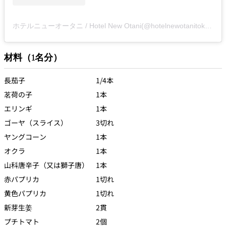
ホテルニューオータニ / Hotel New Otani(@hotelnewotanitokyo)がシェアした投稿
材料（1名分）
長茄子 1/4本
茗荷の子 1本
エリンギ 1本
ゴーヤ（スライス） 3切れ
ヤングコーン 1本
オクラ 1本
山科唐辛子（又は獅子唐） 1本
赤パプリカ 1切れ
黄色パプリカ 1切れ
新芽生姜 2貫
プチトマト 2個