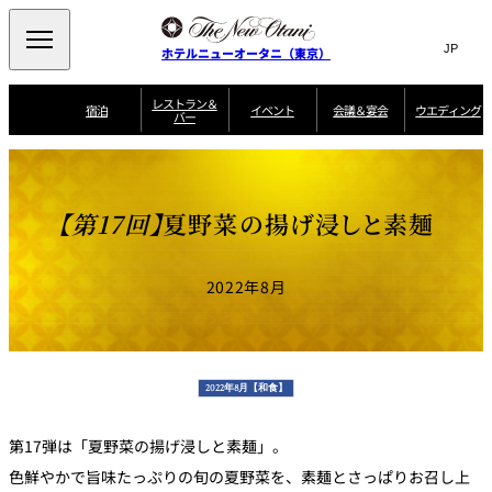
Search
言
サ
ホテルニューオータニ（東京）
語
イ
切
り
ト
JP
レストラン＆
(日本語)
宿泊
イベント
会議＆宴会
ウエディング
バー
替
内
EN
(English)
え
ご案内
メ
検
Select Language
▼
会
ニ
索
ュ
グゼクティブハ
ニューオータニ・
ウエディングスタ
議
ザ・メイン
宴会場一覧
スイートのご案内
プラン一覧
コンセ
MIC
ウス 禅
ガーデンタワー
イル
ー
窓
ご家族で楽し
＆
【第17回】
夏野菜の揚げ浸しと素麺
ソムリエ
個室のご案内
む小個室
を
ウ
宴
を
開
ビュッフェ
エ
会
客室一覧
宿泊プラン一覧
サービスガイド
宴会ご予約・お問
ルームサービス
閉
開
披露宴
料理・ケ
デ
合せフォーム
2022年8月
閉
ィ
VIEW & DINING
タワーレスト
ガーデンラウ
トレーダーヴ
ン
テルニューオー
宿泊者限定
THE SKY
ラン
ンジ
ィックス 東京
誕生日や記念日の
ニ サービスア
ディナ ーご優待
SUPER-
朝食のご案内
グ
お祝いに
ムービー
パートメント
のご案内
TOKYO WE
スイーツ
2022年8月【和食】
ホテルへのアクセ
ス
パティスリー
ピエール・エ
SATSUKI
ルメ・パリ
第17弾は「夏野菜の揚げ浸しと素麺」。
西洋料理
色鮮やかで旨味たっぷりの旬の夏野菜を、素麺とさっぱりお召し上