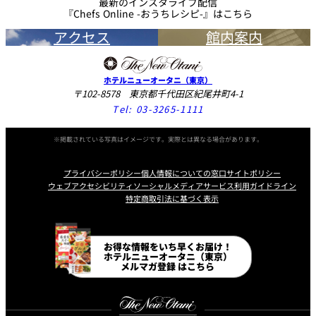
最新のインスタライブ配信
『Chefs Online -おうちレシピ-』はこちら
アクセス
館内案内
ホテルニューオータニ（東京）
〒102-8578 東京都千代田区紀尾井町4-1
Tel:
03-3265-1111
※掲載されている写真はイメージです。実際とは異なる場合があります。
プライバシーポリシー
個人情報についての窓口
サイトポリシー
ウェブアクセシビリティ
ソーシャルメディアサービス利用ガイドライン
特定商取引法に基づく表示
Instagram
Facebook
Line
Youtube
お得な情報をいち早くお届け！
ホテルニューオータニ（東京）
メルマガ登録 はこちら