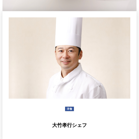
久兵衛（ザ・
久兵衛（ガー
つきじ鈴富＜
メイン）＜
デンタワー）
ふみぜん
SUZUTOMI＞
KYUBEY＞
＜KYUBEY＞
にいづ
カフェ・ラウンジ
ガーデンラウ
SATSUKI
トムCAT
ペシャワール
ンジ
プールサイド
TULLY'S
ダイニング
カフェ ラ ミル
ミルクホール
COFFEE
OUTRIGGER
バー
洋食
タワー・カフ
KATO'S DINING
バー カプリ
SKY BAR
ェ
& BAR
大竹孝行シェフ
トレーダーヴ
ィックス 東京
RANSEN はな
ボートハウス