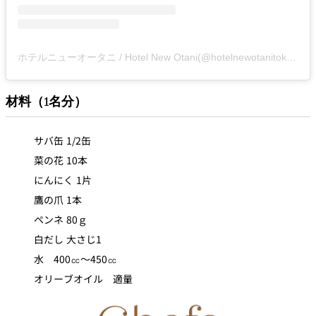
ホテルニューオータニ / Hotel New Otani(@hotelnewotanitokyo)がシェアした投稿
材料（1名分）
サバ缶 1/2缶
菜の花 10本
にんにく 1片
鷹の爪 1本
ペンネ 80ｇ
白だし 大さじ1
水 400㏄～450㏄
オリーブオイル 適量