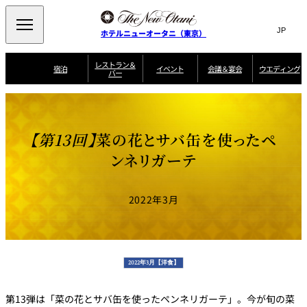
Search
言
サ
ホテルニューオータニ（東京）
語
イ
切
り
ト
JP
レストラン＆
(日本語)
宿泊
イベント
会議＆宴会
ウエディング
バー
替
内
EN
(English)
え
ご案内
メ
検
Select Language
▼
会
ニ
索
ュ
グゼクティブハ
ニューオータニ・
ウエディングスタ
議
ザ・メイン
宴会場一覧
スイートのご案内
プラン一覧
コンセ
MIC
ウス 禅
ガーデンタワー
イル
ー
窓
ご家族で楽し
＆
【第13回】
菜の花とサバ缶を使ったペ
ソムリエ
個室のご案内
む小個室
を
ウ
宴
を
開
ビュッフェ
エ
ンネリガーテ
会
客室一覧
宿泊プラン一覧
サービスガイド
宴会ご予約・お問
ルームサービス
閉
開
披露宴
料理・ケ
デ
合せフォーム
閉
ィ
VIEW & DINING
タワーレスト
ガーデンラウ
トレーダーヴ
ン
テルニューオー
宿泊者限定
2022年3月
THE SKY
ラン
ンジ
ィックス 東京
誕生日や記念日の
ニ サービスア
ディナ ーご優待
SUPER-
朝食のご案内
グ
お祝いに
ムービー
パートメント
のご案内
TOKYO WE
スイーツ
ホテルへのアクセ
ス
パティスリー
ピエール・エ
SATSUKI
ルメ・パリ
2022年3月【洋食】
西洋料理
第13弾は「菜の花とサバ缶を使ったペンネリガーテ」。今が旬の菜