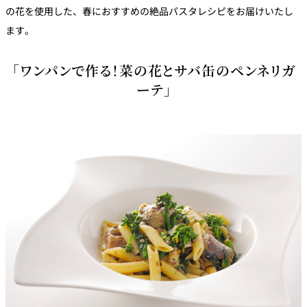
の花を使用した、春におすすめの絶品パスタレシピをお届けいたし
トゥールダル
トレーダーヴ
ベッラ・ヴィ
ガンシップ
ジャン 東京
ィックス 東京
スタ
ます。
オーバカナル
「ワンパンで作る！菜の花とサバ缶のペンネリガ
中国料理
ーテ」
大観苑＜
TAIKAN EN＞
鉄板焼/ステーキ
石心亭＜
清泉亭＜
リブルーム
もみじ亭
SEKISHIN-TEI＞
SEISEN-TEI＞
日本料理
レス
トラ
千羽鶴＜
KATO'S DINING
麺処
紀尾井 なだ万
SENBAZURU＞
& BAR
NAKAJIMA
ン＆
バー
なだ万本店 山
茶花荘＜
紀尾井町 藍泉
岡半＜
SAZANKA-SO
天婦羅 ほり川
＜RANSEN＞
OKAHAN＞
＞