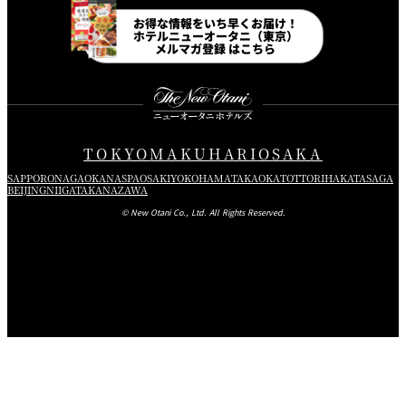
Instagram
Facebook
Line
Youtube
お得な情報をいち早くお届け！
ホテルニューオータニ（東京）
メルマガ登録 はこちら
TOKYO
MAKUHARI
OSAKA
SAPPORO
NAGAOKA
NASPA
OSAKI
YOKOHAMA
TAKAOKA
TOTTORI
HAKATA
SAGA
BEIJING
NIIGATA
KANAZAWA
© New Otani Co., Ltd. All Rights Reserved.