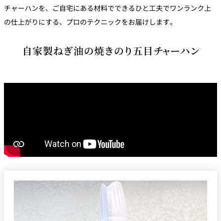
チャーハンを、ご自宅にある材料でできるひと工夫でワンランク上
トゥールダル
トレーダーヴ
ベッラ・ヴィ
ガンシップ
ジャン 東京
ィックス 東京
スタ
の仕上がりにする、プロのテクニックをお届けします。
オーバカナル
自家製ねぎ油の焼きのり五目チャーハン
中国料理
大観苑＜
TAIKAN EN＞
鉄板焼/ステーキ
石心亭＜
清泉亭＜
リブルーム
もみじ亭
SEKISHIN-TEI＞
SEISEN-TEI＞
日本料理
レス
トラ
千羽鶴＜
KATO'S DINING
麺処
紀尾井 なだ万
SENBAZURU＞
& BAR
NAKAJIMA
ン＆
バー
なだ万本店 山
茶花荘＜
紀尾井町 藍泉
岡半＜
SAZANKA-SO
天婦羅 ほり川
＜RANSEN＞
OKAHAN＞
＞