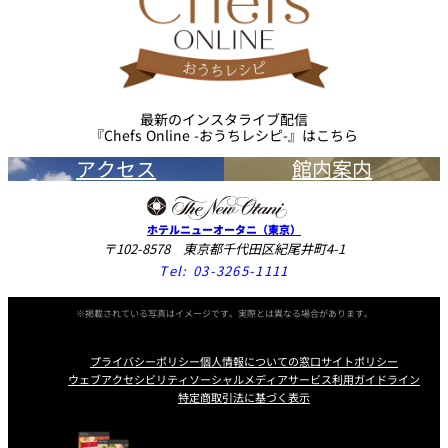
最新のインスタライブ配信
『Chefs Online -おうちレシピ-』はこちら
アクセス
館内案内
ホテルニューオータニ（東京）
〒102-8578 東京都千代田区紀尾井町4-1
Tel:
03-3265-1111
※掲載されている写真はイメージです。実際とは異なる場合があります。
プライバシーポリシー
個人情報についての窓口
サイトポリシー
ウェブアクセシビリティ
ソーシャルメディアサービス利用ガイドライン
特定商取引法に基づく表示
Instagram
Facebook
Line
Youtube