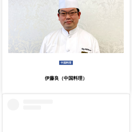
久兵衛（ザ・
久兵衛（ガー
つきじ鈴富＜
メイン）＜
デンタワー）
ふみぜん
SUZUTOMI＞
KYUBEY＞
＜KYUBEY＞
にいづ
カフェ・ラウンジ
ガーデンラウ
SATSUKI
トムCAT
ペシャワール
ンジ
中国料理
プールサイド
伊藤良（中国料理）
TULLY'S
ダイニング
カフェ ラ ミル
ミルクホール
COFFEE
OUTRIGGER
バー
タワー・カフ
KATO'S DINING
バー カプリ
SKY BAR
ェ
& BAR
トレーダーヴ
ィックス 東京
RANSEN はな
ボートハウス