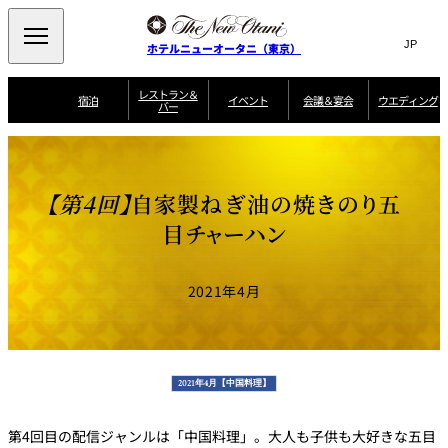
Search
言
サ
ホテルニューオータニ（東京）
語
イ
切
り
ト
JP
レストラン＆
(日本語)
宿泊
イベント
会議＆宴会
ウエディング
バー
替
内
EN
(English)
え
ご案内
メ
検
Select Language
▼
会
ニ
索
ュ
グゼクティブハ
ニューオータニ・
ウエディングスタ
議
ザ・メイン
宴会場一覧
スイートのご案内
プラン一覧
コンセ
MIC
ウス 禅
ガーデンタワー
イル
ー
窓
ご家族で楽し
＆
【第4回】
自家製ねぎ油の焼きのり五
ソムリエ
個室のご案内
む小個室
を
ウ
宴
を
開
ビュッフェ
エ
目チャーハン
会
客室一覧
宿泊プラン一覧
サービスガイド
宴会ご予約・お問
ルームサービス
閉
開
披露宴
料理・ケ
デ
合せフォーム
閉
ィ
VIEW & DINING
タワーレスト
ガーデンラウ
トレーダーヴ
ン
テルニューオー
宿泊者限定
2021年4月
THE SKY
ラン
ンジ
ィックス 東京
誕生日や記念日の
ニ サービスア
ディナ ーご優待
SUPER-
朝食のご案内
グ
お祝いに
ムービー
パートメント
のご案内
TOKYO WE
スイーツ
ホテルへのアクセ
ス
パティスリー
ピエール・エ
SATSUKI
ルメ・パリ
2021年4月【中国料理】
西洋料理
第4回目の配信ジャンルは「中国料理」。大人も子供も大好きな五目