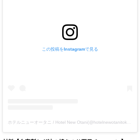
れ
バー
ルームサービス
ルームサービ
ス
この投稿をInstagramで見る
ホテルニューオータニ / Hotel New Otani(@hotelnewotanitokyo)がシェアした投稿