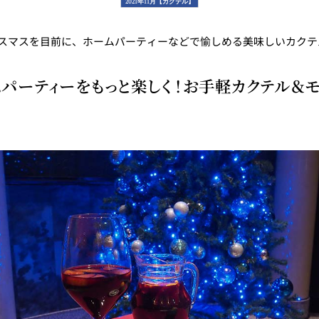
2021年11月【カクテル】
リスマスを目前に、ホームパーティーなどで愉しめる美味しいカク
東
トレーダーヴィックス
ベッラ・ヴ
東京
ムパーティーをもっと楽しく！お手軽カクテル＆モ
N＞
石心亭＜SEKISHIN-TEI
清泉亭＜SEISEN
＞
U
KATO'S DINING &
麺処 NAKAJ
BAR