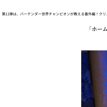
西洋料理
第11弾は、バーテンダー世界チャンピオンが教える番外編！ク
トゥールダルジャン 
京
「ホー
オーバカナル
中国料理
大観苑＜TAIKAN E
鉄板焼/ステーキ
リブルーム
日本料理
レストラン＆
バー
千羽鶴＜SENBAZUR
＞