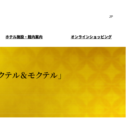
Search
言
サ
語
イ
切
ト
り
JP
(日本語)
替
ホテル施設・館内案内
オンラインショッピング
内
え
EN
(English)
検
メ
ニ
Select Language
▼
索
ュ
窓
ー
・ガーデ
案内
お料理・お飲物のご案内
スイートのご案内
挙式
を
を
ー
む小個室
開
開
クテル＆モクテル」
閉
ウエディングストーリー
閉
イド
ルームサービス
ウンジ
トレーダーヴィックス
求
お問合せ
東京
定
誕生日や記念日のお祝い
待のご案
に