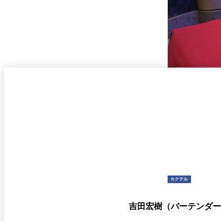
なだ万本店 山茶花荘
SAZANKA-SO＞
久兵衛（ザ・メイン
KYUBEY＞
にいづ
カフェ・ラウンジ
SATSUKI
カフェ ラ ミル
バー
カクテル
吉田宏樹（バーテンダ
バー カプリ