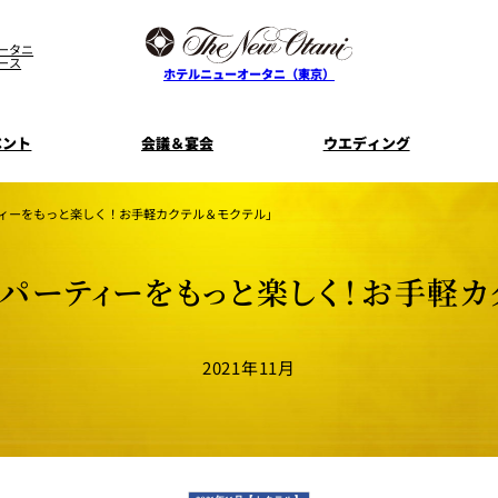
ータニ
ース
ホテルニューオータニ（東京）
ベント
会議＆宴会
ウエディング
ティーをもっと楽しく！お手軽カクテル＆モクテル」
ス
ル
ザ・メイン
プラン一覧
コンセプト
ニューオータニ
MICEのご
フェア
ンタワ
個室のご案内
ご家族で楽し
ムパーティーをもっと楽しく！お手軽カ
せフ
料理・ケーキ
プラン
宿泊プラン一覧
サービスガ
E
タワーレストラン
ガーデンラ
SUPER-VIEW TOKYO
資料請
2021年11月
ニ
朝食のご案内
WEDDING
宿泊者限
ント
ディナ ーご優
内
ス
KI
ピエール・エルメ・パリ