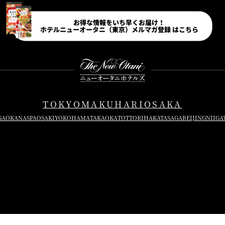
Instagram
Facebook
Line
Youtube
お得な情報をいち早くお届け！
ホテルニューオータニ（東京）
メルマガ登録 はこちら
TOKYO
MAKUHARI
OSAKA
GAOKA
NASPA
OSAKI
YOKOHAMA
TAKAOKA
TOTTORI
HAKATA
SAGA
BEIJING
NIIGA