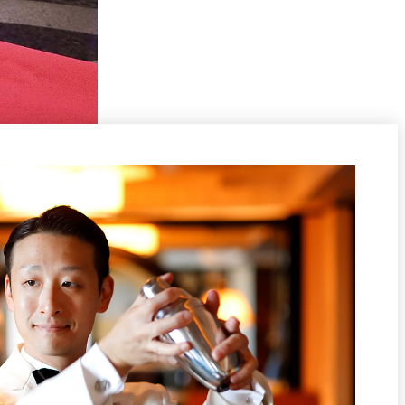
泉＜
岡半＜OKAHAN＞
＞
富＜
ふみぜん
I＞
T
ペシャワール
FFEE
プールサイドダイニング
OUTRIGGER
R
KATO'S DINING &
BAR