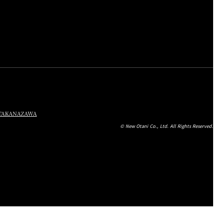
TA
KANAZAWA
© New Otani Co., Ltd. All Rights Reserved.