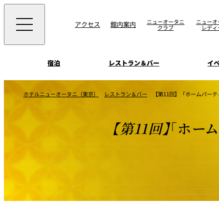
ニューオータニ
ニューオ
アクセス
館内案内
クラブ
レディ
宿泊
レストラン＆バー
イ
ご案内
ホテルニューオータニ（東京）
レストラン＆バー
【第11回】「ホームパー
エグゼクティブハウ
ウエディングスタイ
宴会場一覧
禅
ソムリエ
会議＆宴会
【第11回】
「ホー
ビュッフェ
宴会ご予約・お問合
披露宴
宿泊
客室一覧
ォーム
ウエディング
VIEW & DINING TH
ムービー
SKY
ホテルニューオータ
サービスアパートメ
スイーツ
ホテルへのアクセ
パティスリーSATSU