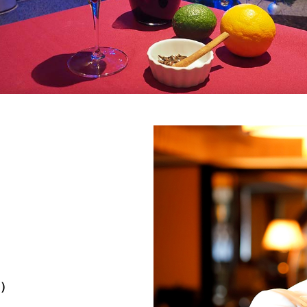
＜
天婦羅 ほり川
紀尾井町 藍
RANSEN
）＜
久兵衛（ガーデンタワ
つきじ鈴
ー）＜KYUBEY＞
SUZUTOM
ガーデンラウンジ
トムCA
ミルクホール
TULLY'S CO
ー）
タワー・カフェ
SKY BA