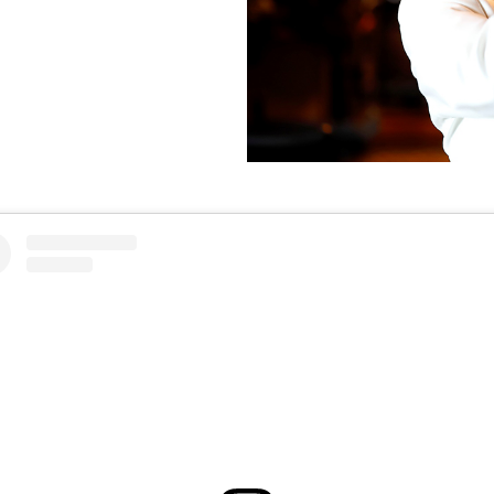
ス
RANSEN はなれ
ー