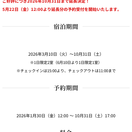
ご好評につき2026年10月31日まで延長決定！
5月22日（金）12:00より延長分の予約受付を開始いたします。
久兵衛（ザ・
久兵衛（ガー
つきじ鈴富＜
メイン）＜
デンタワー）
ふみぜん
SUZUTOMI＞
KYUBEY＞
＜KYUBEY＞
宿泊期間
にいづ
カフェ・ラウンジ
2026年3月10日（火）～10月31日（土）
ガーデンラウ
SATSUKI
トムCAT
ペシャワール
ンジ
※1日限定2室（6月10日より1日限定1室）
※チェックインは15:00より、チェックアウトは11:00まで
プールサイド
TULLY'S
ダイニング
カフェ ラ ミル
ミルクホール
COFFEE
OUTRIGGER
予約期間
バー
タワー・カフ
KATO'S DINING
バー カプリ
SKY BAR
ェ
& BAR
2026年1月30日（金）12:00 ～ 10月31日（土）17:00
トレーダーヴ
ィックス 東京
RANSEN はな
ボートハウス