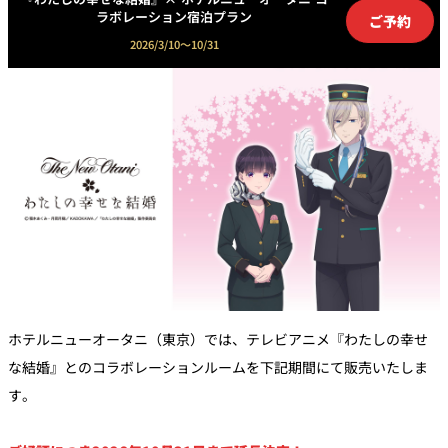
ラボレーション宿泊プラン
トゥールダル
トレーダーヴ
ベッラ・ヴィ
ご予約
ガンシップ
ジャン 東京
ィックス 東京
スタ
2026/3/10～10/31
オーバカナル
中国料理
大観苑＜
TAIKAN EN＞
鉄板焼/ステーキ
石心亭＜
清泉亭＜
リブルーム
もみじ亭
SEKISHIN-TEI＞
SEISEN-TEI＞
日本料理
レス
トラ
ホテルニューオータニ（東京）では、テレビアニメ『わたしの幸せ
千羽鶴＜
KATO'S DINING
麺処
紀尾井 なだ万
SENBAZURU＞
& BAR
NAKAJIMA
ン＆
な結婚』とのコラボレーションルームを下記期間にて販売いたしま
バー
す。
なだ万本店 山
茶花荘＜
紀尾井町 藍泉
岡半＜
SAZANKA-SO
天婦羅 ほり川
＜RANSEN＞
OKAHAN＞
＞