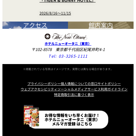
2026/8/16〜11/15
アクセス
館内案内
ホテルニューオータニ（東京）
〒102-8578 東京都千代田区紀尾井町4-1
Tel:
03-3265-1111
※掲載されている写真はイメージです。実際とは異なる場合があります。
プライバシーポリシー
個人情報についての窓口
サイトポリシー
ウェブアクセシビリティ
ソーシャルメディアサービス利用ガイドライン
特定商取引法に基づく表示
Instagram
Facebook
Line
Youtube
お得な情報をいち早くお届け！
ホテルニューオータニ（東京）
メルマガ登録 はこちら