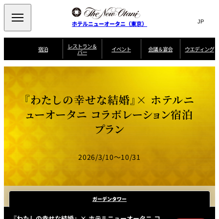
Search
言
サ
ホテルニューオータニ（東京）
語
イ
切
り
ト
JP
レストラン＆
(日本語)
宿泊
イベント
会議＆宴会
ウエディング
バー
替
内
EN
(English)
え
ご案内
メ
検
Select Language
▼
会
ニ
索
ュ
グゼクティブハ
ニューオータニ・
ウエディングスタ
議
ザ・メイン
宴会場一覧
スイートのご案内
プラン一覧
コンセ
MIC
ウス 禅
ガーデンタワー
イル
ー
窓
ご家族で楽し
＆
『わたしの幸せな結婚』× ホテルニ
ソムリエ
個室のご案内
む小個室
を
ウ
宴
を
開
ビュッフェ
エ
ューオータニ コラボレーション宿泊
会
客室一覧
宿泊プラン一覧
サービスガイド
宴会ご予約・お問
ルームサービス
閉
開
披露宴
料理・ケ
デ
合せフォーム
プラン
閉
ィ
VIEW & DINING
タワーレスト
ガーデンラウ
トレーダーヴ
ン
テルニューオー
宿泊者限定
THE SKY
ラン
ンジ
ィックス 東京
誕生日や記念日の
ニ サービスア
ディナ ーご優待
SUPER-
朝食のご案内
グ
お祝いに
ムービー
パートメント
のご案内
TOKYO WE
スイーツ
2026/3/10～10/31
ホテルへのアクセ
ス
パティスリー
ピエール・エ
SATSUKI
ルメ・パリ
ガーデンタワー
西洋料理
『わたしの幸せな結婚』× ホテルニューオータニ コ