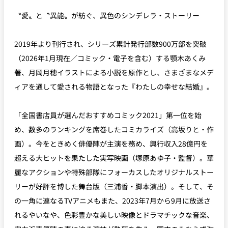
〝愛〟と〝異能〟が紡ぐ、異色のシンデレラ・ストーリー
2019年より刊行され、シリーズ累計発行部数900万部を突破
（2026年1月現在／コミック・電子を含む）する顎木あくみ
著、月岡月穂イラストによる小説を原作とし、さまざまなメデ
ィアを通して愛される物語となった『わたしの幸せな結婚』。
「全国書店員が選んだおすすめコミック2021」第一位を始
め、数多のランキングを席巻したコミカライズ（高坂りと・作
画）。今をときめく俳優陣が主演を務め、興行収入28億円を
超える大ヒットを果たした実写映画（塚原あゆ子・監督）。華
麗なアクションや特殊部隊にフォーカスしたオリジナルストー
リーが好評を博した舞台版（三浦香・脚本演出）。そして、そ
の一角に連なるTVアニメもまた、2023年7月から9月に放送さ
れるやいなや、色彩豊かな美しい映像とドラマチックな音楽、