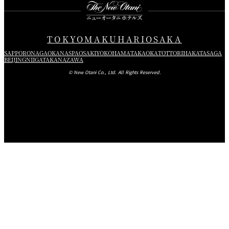
TOKYO
MAKUHARI
OSAKA
SAPPORO
NAGAOKA
NASPA
OSAKI
YOKOHAMA
TAKAOKA
TOTTORI
HAKATA
SAGA
BEIJING
NIIGATA
KANAZAWA
© New Otani Co., Ltd. All Rights Reserved.