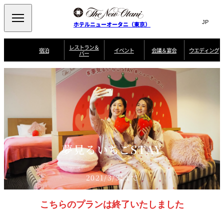
Search
言
サ
ホテルニューオータニ（東京）
語
イ
切
り
ト
JP
レストラン＆
(日本語)
宿泊
イベント
会議＆宴会
ウエディング
バー
替
内
EN
(English)
え
ご案内
メ
検
Select Language
▼
会
ニ
索
ュ
グゼクティブハ
ニューオータニ・
ウエディングスタ
議
ザ・メイン
宴会場一覧
スイートのご案内
プラン一覧
コンセ
MIC
ウス 禅
ガーデンタワー
イル
ー
窓
ご家族で楽し
＆
ソムリエ
個室のご案内
む小個室
を
ウ
宴
を
開
ビュッフェ
エ
会
客室一覧
宿泊プラン一覧
サービスガイド
宴会ご予約・お問
ルームサービス
閉
開
披露宴
料理・ケ
デ
合せフォーム
閉
ィ
VIEW & DINING
タワーレスト
ガーデンラウ
トレーダーヴ
ン
テルニューオー
宿泊者限定
夢見るいちごSTAY
THE SKY
ラン
ンジ
ィックス 東京
誕生日や記念日の
ニ サービスア
ディナ ーご優待
SUPER-
朝食のご案内
グ
お祝いに
ムービー
パートメント
のご案内
TOKYO WE
スイーツ
2021/3/31まで
ホテルへのアクセ
ス
パティスリー
ピエール・エ
SATSUKI
ルメ・パリ
こちらのプランは終了いたしました
西洋料理