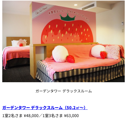
久兵衛（ザ・
久兵衛（ガー
つきじ鈴富＜
メイン）＜
デンタワー）
ふみぜん
SUZUTOMI＞
KYUBEY＞
＜KYUBEY＞
にいづ
カフェ・ラウンジ
ガーデンラウ
SATSUKI
トムCAT
ペシャワール
ンジ
プールサイド
TULLY'S
ダイニング
カフェ ラ ミル
ミルクホール
COFFEE
OUTRIGGER
バー
ガーデンタワー デラックスルーム
タワー・カフ
KATO'S DINING
バー カプリ
SKY BAR
ェ
& BAR
ガーデンタワー デラックスルーム（50.2㎡～）
1室2名さま ¥48,000／1室3名さま ¥63,000
トレーダーヴ
ィックス 東京
RANSEN はな
ボートハウス