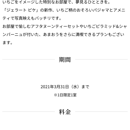
いちごをイメージした特別なお部屋で、夢見るひとときを。
トゥールダル
トレーダーヴ
ベッラ・ヴィ
ガンシップ
ジャン 東京
ィックス 東京
スタ
「ジェラート ピケ」の新作、いちご柄のおそろいパジャマとアメニ
ティで写真映えもバッチリです。
オーバカナル
お部屋で愉しむアフタヌーンティーセットやいちごピラミッド&シャ
中国料理
ンパーニュが付いた、あまおうをさらに満喫できるプランもござい
ます。
大観苑＜
TAIKAN EN＞
鉄板焼/ステーキ
期間
石心亭＜
清泉亭＜
リブルーム
もみじ亭
SEKISHIN-TEI＞
SEISEN-TEI＞
日本料理
2021年3月31日（水）まで
レス
※1日限定1室
トラ
千羽鶴＜
KATO'S DINING
麺処
紀尾井 なだ万
SENBAZURU＞
& BAR
NAKAJIMA
ン＆
バー
料金
なだ万本店 山
茶花荘＜
紀尾井町 藍泉
岡半＜
SAZANKA-SO
天婦羅 ほり川
＜RANSEN＞
OKAHAN＞
＞