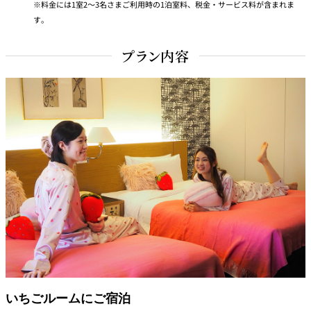
れ
料金には1室2～3名さまご利用時の1泊室料、税金・サービス料が含まれま
バー
す。
ルームサービス
プラン内容
ルームサービ
ス
いちごルームにご宿泊