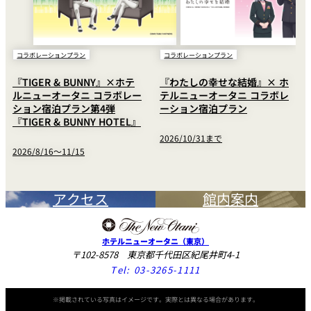
コラボレーションプラン
コラボレーションプラン
『TIGER & BUNNY』×ホテ
『わたしの幸せな結婚』× ホ
ルニューオータニ コラボレー
テルニューオータニ コラボレ
ション宿泊プラン第4弾
ーション宿泊プラン
『TIGER & BUNNY HOTEL』
2026/10/31まで
2026/8/16〜11/15
アクセス
館内案内
ホテルニューオータニ（東京）
〒102-8578 東京都千代田区紀尾井町4-1
Tel:
03-3265-1111
※掲載されている写真はイメージです。実際とは異なる場合があります。