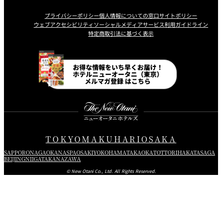
プライバシーポリシー
個人情報についての窓口
サイトポリシー
ウェブアクセシビリティ
ソーシャルメディアサービス利用ガイドライン
特定商取引法に基づく表示
Instagram
Facebook
Line
Youtube
お得な情報をいち早くお届け！
ホテルニューオータニ（東京）
メルマガ登録 はこちら
TOKYO
MAKUHARI
OSAKA
SAPPORO
NAGAOKA
NASPA
OSAKI
YOKOHAMA
TAKAOKA
TOTTORI
HAKATA
SAGA
BEIJING
NIIGATA
KANAZAWA
© New Otani Co., Ltd. All Rights Reserved.