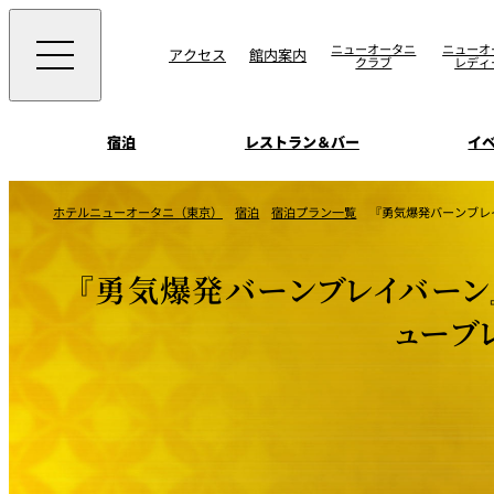
ニューオータニ
ニューオ
アクセス
館内案内
クラブ
レディ
宿泊
レストラン＆バー
イ
ご案内
ホテルニューオータニ（東京）
宿泊
宿泊プラン一覧
『勇気爆発バーンブレ
エグゼクティブハウ
ウエディングスタイ
宴会場一覧
禅
ソムリエ
会議＆宴会
『勇気爆発バーンブレイバーン
ビュッフェ
宴会ご予約・お問合
披露宴
宿泊
客室一覧
ォーム
ウエディング
ューブ
VIEW & DINING TH
ムービー
SKY
ホテルニューオータ
サービスアパートメ
スイーツ
ホテルへのアクセ
パティスリーSATSU