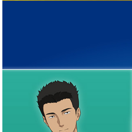
西洋料理
トゥールダルジャン 
京
オーバカナル
中国料理
大観苑＜TAIKAN E
鉄板焼/ステーキ
リブルーム
日本料理
レストラン＆
バー
千羽鶴＜SENBAZUR
＞