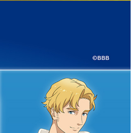
ィスタ
ガンシップ
-TEI＞
もみじ亭
IMA
紀尾井 なだ万