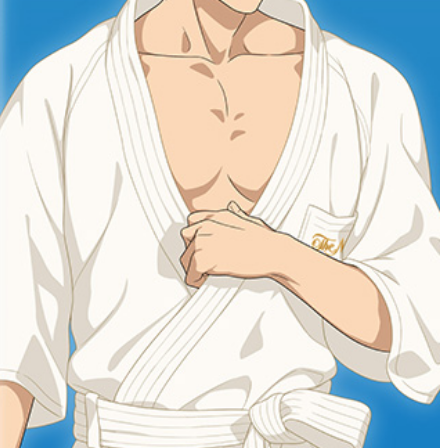
泉＜
岡半＜OKAHAN＞
＞
富＜
ふみぜん
I＞
T
ペシャワール
FFEE
プールサイドダイニング
OUTRIGGER
R
KATO'S DINING &
BAR