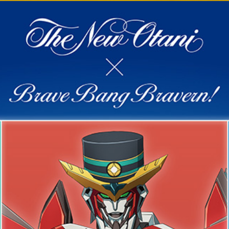
東
トレーダーヴィックス
ベッラ・ヴ
東京
N＞
石心亭＜SEKISHIN-TEI
清泉亭＜SEISEN
＞
U
KATO'S DINING &
麺処 NAKAJ
BAR