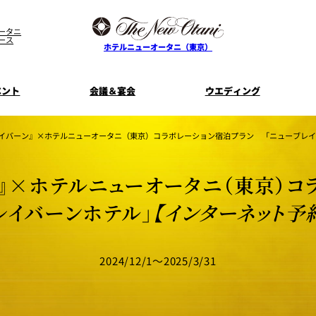
ータニ
ース
ホテルニューオータニ（東京）
ベント
会議＆宴会
ウエディング
イバーン』×ホテルニューオータニ（東京）コラボレーション宿泊プラン 「ニューブレイ
ス
ル
ザ・メイン
プラン一覧
コンセプト
ニューオータニ
MICEのご
フェア
ンタワ
個室のご案内
ご家族で楽し
』×ホテルニューオータニ（東京）コ
せフ
料理・ケーキ
プラン
宿泊プラン一覧
サービスガ
レイバーンホテル」
【インターネット予
E
タワーレストラン
ガーデンラ
SUPER-VIEW TOKYO
資料請
ニ
朝食のご案内
WEDDING
宿泊者限
ント
ディナ ーご優
2024/12/1～2025/3/31
内
ス
KI
ピエール・エルメ・パリ