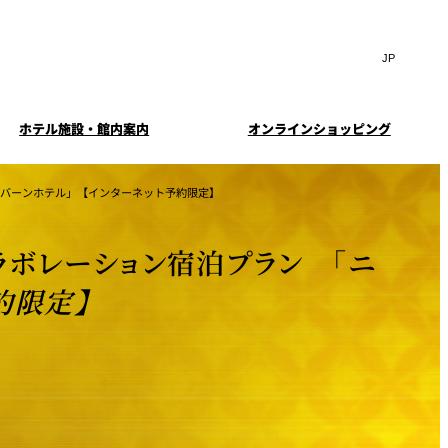
Search
言
サ
語
イ
切
ト
り
JP
(日本語)
替
ホテル施設・館内案内
オンラインショッピング
内
え
EN
(English)
検
メ
ニ
Select Language
▼
索
バーンホテル」【インターネット予約限定】
ュ
窓
ー
・ガーデ
案内
お料理・お飲物のご案内
スイートのご案内
挙式
を
を
ー
む小個室
開
開
ラボレーション宿泊プラン 「ニ
閉
ウエディングストーリー
閉
イド
ルームサービス
約限定】
ウンジ
トレーダーヴィックス
求
お問合せ
東京
定
誕生日や記念日のお祝い
待のご案
に