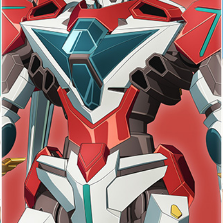
＜
天婦羅 ほり川
紀尾井町 藍
RANSEN
）＜
久兵衛（ガーデンタワ
つきじ鈴
ー）＜KYUBEY＞
SUZUTOM
ガーデンラウンジ
トムCA
ミルクホール
TULLY'S CO
タワー・カフェ
SKY BA