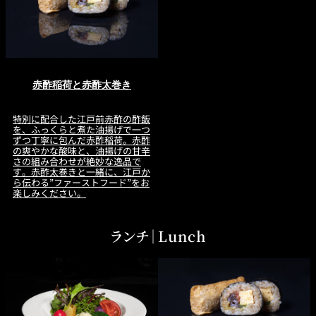
赤酢稲荷と赤酢太巻き
特別に配合した江戸前赤酢の酢飯
を、ふっくらと煮た油揚げで一つ
ずつ丁寧に包んだ赤酢稲荷。赤酢
の爽やかな酸味と、油揚げの甘辛
さの組み合わせが絶妙な逸品で
す。赤酢太巻きと一緒に、江戸か
ら伝わる”ファーストフード”をお
楽しみください。
ランチ｜Lunch