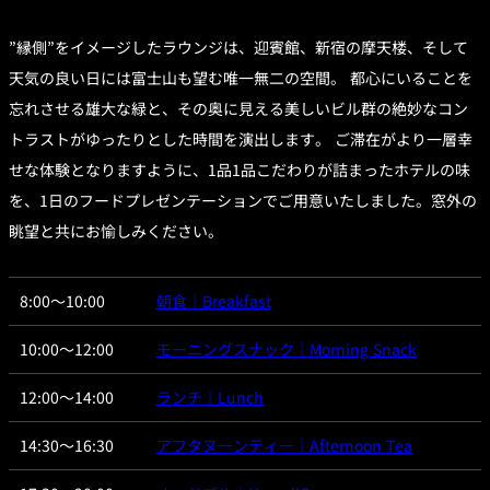
トゥールダル
トレーダーヴ
ベッラ・ヴィ
ガンシップ
ジャン 東京
ィックス 東京
スタ
”縁側”をイメージしたラウンジは、迎賓館、新宿の摩天楼、そして
天気の良い日には富士山も望む唯一無二の空間。 都心にいることを
オーバカナル
忘れさせる雄大な緑と、その奥に見える美しいビル群の絶妙なコン
中国料理
トラストがゆったりとした時間を演出します。 ご滞在がより一層幸
せな体験となりますように、1品1品こだわりが詰まったホテルの味
大観苑＜
TAIKAN EN＞
を、1日のフードプレゼンテーションでご用意いたしました。窓外の
鉄板焼/ステーキ
眺望と共にお愉しみください。
石心亭＜
清泉亭＜
リブルーム
もみじ亭
SEKISHIN-TEI＞
SEISEN-TEI＞
8:00～10:00
朝食｜Breakfast
日本料理
レス
10:00～12:00
モーニングスナック｜Morning Snack
トラ
千羽鶴＜
KATO'S DINING
麺処
紀尾井 なだ万
SENBAZURU＞
& BAR
NAKAJIMA
ン＆
12:00～14:00
ランチ｜Lunch
バー
なだ万本店 山
14:30～16:30
アフタヌーンティー｜Afternoon Tea
茶花荘＜
紀尾井町 藍泉
岡半＜
SAZANKA-SO
天婦羅 ほり川
＜RANSEN＞
OKAHAN＞
＞