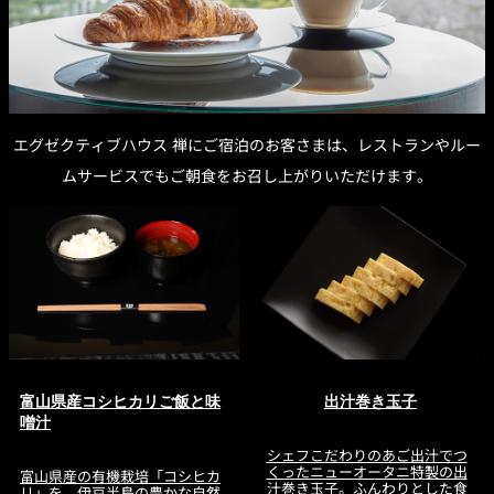
れ
バー
ルームサービス
ルームサービ
ス
エグゼクティブハウス 禅にご宿泊のお客さまは、レストランやルー
ムサービスでもご朝食をお召し上がりいただけます。
富山県産コシヒカリご飯と味
出汁巻き玉子
噌汁
シェフこだわりのあご出汁でつ
くったニューオータニ特製の出
富山県産の有機栽培「コシヒカ
汁巻き玉子。ふんわりとした食
リ」を、伊豆半島の豊かな自然