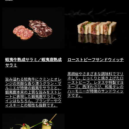
蝦夷牛熟成サラミ／蝦夷鹿熟成
ローストビーフサンドウィッチ
サラミ
黒胡椒やさまざまな調味料でマリ
ネして、じっくりと焼き上げたロ
旨み溢れる短角牛にクミンとオレ
ーストビーフ。レタスや特製マヨ
ンジの芳醇な香り漂うグラン・マ
ネーズ、西洋わさび、和風タレの
ルニエが特徴の蝦夷牛サラミと、
ハーモニーが特徴のサンドウィッ
蝦夷鹿本来の上質な旨みをストレ
チです。
ートに表現した蝦夷鹿サラミ。ワ
インはもちろん、ブランデーやウ
ィスキーとの相性も抜群です。