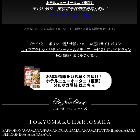
ホテルニューオータニ（東京）
〒102-8578 東京都千代田区紀尾井町4-1
Tel:
03-3265-1111
※掲載されている写真はイメージです。実際とは異なる場合があります。
プライバシーポリシー
個人情報についての窓口
サイトポリシー
ウェブアクセシビリティ
ソーシャルメディアサービス利用ガイドライン
特定商取引法に基づく表示
Instagram
Facebook
Line
Youtube
お得な情報をいち早くお届け！
ホテルニューオータニ（東京）
メルマガ登録 はこちら
TOKYO
MAKUHARI
OSAKA
SAPPORO
NAGAOKA
NASPA
OSAKI
YOKOHAMA
TAKAOKA
TOTTORI
HAKATA
SAGA
BEIJING
NIIGATA
KANAZAWA