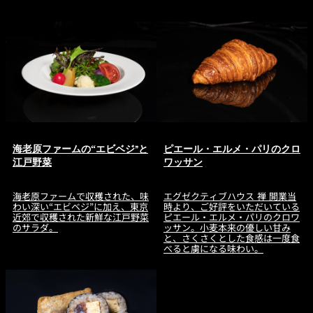
海老原ファームの“エビベジ”と
ピエール・エルメ・パリのクロ
江戸野菜
ワッサン
海老原ファームで収穫された、味
エグゼクティブハウス 禅 開業当
わい深い“エビベジ”に加え、東京
時より、ご好評をいただいている
近郊で収穫された新鮮な江戸野菜
ピエール・エルメ・パリのクロワ
のサラダ。
ッサン。小麦本来の優しい甘み
と、さくさくとした食感は一度食
べると虜になる味わい。