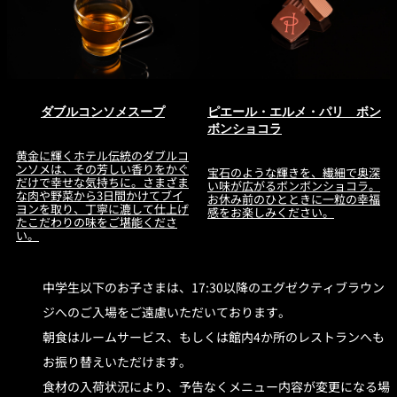
ダブルコンソメスープ
ピエール・エルメ・パリ ボン
ボンショコラ
黄金に輝くホテル伝統のダブルコ
ンソメは、その芳しい香りをかぐ
宝石のような輝きを、繊細で奥深
だけで幸せな気持ちに。さまざま
い味が広がるボンボンショコラ。
な肉や野菜から3日間かけてブイ
お休み前のひとときに一粒の幸福
ヨンを取り、丁寧に漉して仕上げ
感をお楽しみください。
たこだわりの味をご堪能くださ
い。
中学生以下のお子さまは、17:30以降のエグゼクティブラウン
ジへのご入場をご遠慮いただいております。
朝食はルームサービス、もしくは館内4か所のレストランへも
お振り替えいただけます。
食材の入荷状況により、予告なくメニュー内容が変更になる場