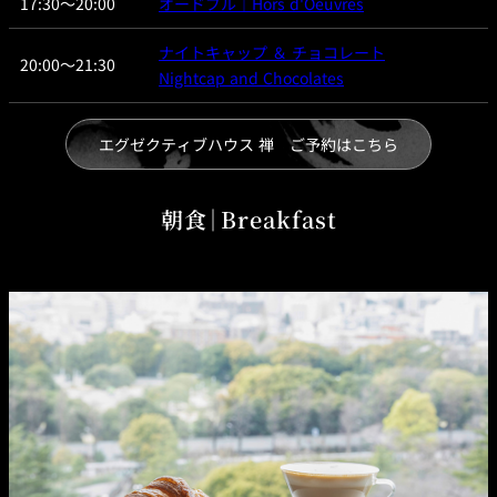
17:30～20:00
オードブル｜Hors d'Oeuvres
久兵衛（ザ・
久兵衛（ガー
ナイトキャップ ＆ チョコレート
つきじ鈴富＜
メイン）＜
デンタワー）
20:00～21:30
ふみぜん
SUZUTOMI＞
KYUBEY＞
＜KYUBEY＞
Nightcap and Chocolates
にいづ
エグゼクティブハウス 禅 ご予約はこちら
カフェ・ラウンジ
朝食｜Breakfast
ガーデンラウ
SATSUKI
トムCAT
ペシャワール
ンジ
プールサイド
TULLY'S
ダイニング
カフェ ラ ミル
ミルクホール
COFFEE
OUTRIGGER
バー
タワー・カフ
KATO'S DINING
バー カプリ
SKY BAR
ェ
& BAR
トレーダーヴ
ィックス 東京
RANSEN はな
ボートハウス