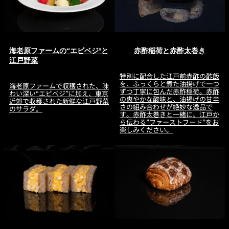
海老原ファームの“エビベジ”と
赤酢稲荷と赤酢太巻き
江戸野菜
特別に配合した江戸前赤酢の酢飯
を、ふっくらと煮た油揚げで一つ
海老原ファームで収穫された、味
ずつ丁寧に包んだ赤酢稲荷。赤酢
わい深い“エビベジ”に加え、東京
の爽やかな酸味と、油揚げの甘辛
近郊で収穫された新鮮な江戸野菜
さの組み合わせが絶妙な逸品で
のサラダ。
す。赤酢太巻きと一緒に、江戸か
ら伝わる”ファーストフード”をお
楽しみください。