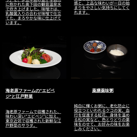
感と、上品な味わいが一日の始
に抱かれた奥下田の観音温泉水
まりをやさしい気持ちにしてく
で炊き上げました。味噌汁は、
れます。
乳酸菌入りの合わせ味噌で仕立
てた、まろやかな味に仕上げて
います。
海老原ファームの“エビベ
薬膳薬味粥
ジ”と江戸野菜
純白に輝くお粥に、老化防止に
役立つといわれるクコの実、血
海老原ファームで収穫された、
行を促進する紅花、身体を温め
味わい深い“エビベジ”に加え、
る松の実など、色とりどりの薬
東京近郊で収穫された新鮮な江
味をのせて、お好みの味をお楽
戸野菜のサラダ。
しみください。