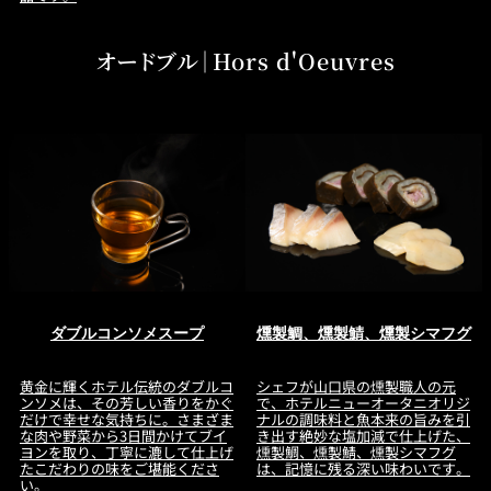
オードブル｜Hors d'Oeuvres
ダブルコンソメスープ
燻製鯛、燻製鯖、燻製シマフグ
黄金に輝くホテル伝統のダブルコ
シェフが山口県の燻製職人の元
ンソメは、その芳しい香りをかぐ
で、ホテルニューオータニオリジ
だけで幸せな気持ちに。さまざま
ナルの調味料と魚本来の旨みを引
な肉や野菜から3日間かけてブイ
き出す絶妙な塩加減で仕上げた、
ヨンを取り、丁寧に漉して仕上げ
燻製鯛、燻製鯖、燻製シマフグ
たこだわりの味をご堪能くださ
は、記憶に残る深い味わいです。
い。