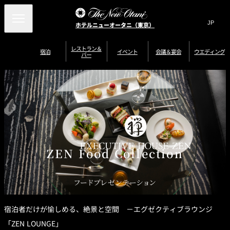
Search
言
サ
ホテルニューオータニ（東京）
語
イ
切
り
ト
JP
レストラン＆
(日本語)
宿泊
イベント
会議＆宴会
ウエディング
バー
替
内
EN
(English)
え
ご案内
メ
検
Select Language
▼
会
ニ
索
ュ
グゼクティブハ
ニューオータニ・
ウエディングスタ
議
ザ・メイン
宴会場一覧
スイートのご案内
プラン一覧
コンセ
MIC
ウス 禅
ガーデンタワー
イル
ー
窓
ご家族で楽し
＆
ソムリエ
個室のご案内
む小個室
を
ウ
宴
を
開
ビュッフェ
エ
会
客室一覧
宿泊プラン一覧
サービスガイド
宴会ご予約・お問
ルームサービス
閉
開
披露宴
料理・ケ
デ
合せフォーム
閉
ィ
VIEW & DINING
タワーレスト
ガーデンラウ
トレーダーヴ
ン
テルニューオー
宿泊者限定
ZEN Food Collection
THE SKY
ラン
ンジ
ィックス 東京
誕生日や記念日の
ニ サービスア
ディナ ーご優待
SUPER-
朝食のご案内
グ
お祝いに
ムービー
パートメント
のご案内
TOKYO WE
スイーツ
フードプレゼンテーション
ホテルへのアクセ
ス
パティスリー
ピエール・エ
SATSUKI
ルメ・パリ
宿泊者だけが愉しめる、絶景と空間 －エグゼクティブラウンジ
西洋料理
「ZEN LOUNGE」