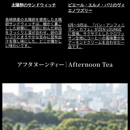
太陽卵のサンドウィッチ
ピエール・エルメ・パリのヴィ
エノワズリー
長崎県産の太陽卵を使用した太陽
卵サンドウィッチは、細かく裏ご
6月～9月は、「パン・アンフィニ
しした卵黄に、荒目に刻んだ卵白
マン・カフェ」がZEN LOUNGE
をさっくりと混ぜ合わせ、卵の深
に登場。サクサクとしたクロワッ
いコクとまろやかな甘みに昆布出
サン生地にコーヒーの風味豊かな
汁を隠し味にした、どこか懐かし
アーモンドクリームを合わせた一
い味わいです。
品です。
アフタヌーンティー｜Afternoon Tea